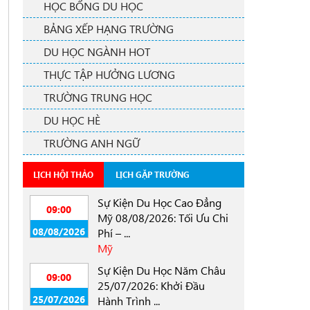
HỌC BỔNG DU HỌC
BẢNG XẾP HẠNG TRƯỜNG
DU HỌC NGÀNH HOT
THỰC TẬP HƯỞNG LƯƠNG
TRƯỜNG TRUNG HỌC
DU HỌC HÈ
TRƯỜNG ANH NGỮ
LỊCH HỘI THẢO
LỊCH GẶP TRƯỜNG
Sự Kiện Du Học Cao Đẳng
09:00
Mỹ 08/08/2026: Tối Ưu Chi
08/08/2026
Phí – ...
Mỹ
Sự Kiện Du Học Năm Châu
09:00
25/07/2026: Khởi Đầu
25/07/2026
Hành Trình ...