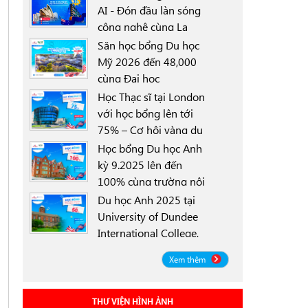
AI - Đón đầu làn sóng
công nghệ cùng La
0000-00-00
Trobe University
Săn học bổng Du học
Sydney Campus với
Mỹ 2026 đến 48,000
học bổng 30%
cùng Đại học
0000-00-00
University of North
Học Thạc sĩ tại London
Texas (UNT)
với học bổng lên tới
75% – Cơ hội vàng du
0000-00-00
học Anh 2025
Học bổng Du học Anh
kỳ 9.2025 lên đến
100% cùng trường nội
0000-00-00
trú Worthgate School
Du học Anh 2025 tại
Canterbury
University of Dundee
International College,
0000-00-00
Scotland ICD - Lộ trình
Xem thêm
linh hoạt, học bổng
đến 50%
THƯ VIỆN HÌNH ẢNH