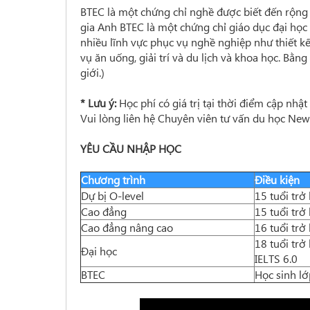
BTEC là một chứng chỉ nghề được biết đến rộn
gia Anh BTEC là một chứng chỉ giáo dục đại học c
nhiều lĩnh vực phục vụ nghề nghiệp như thiết 
vụ ăn uống, giải trí và du lịch và khoa học. Bằ
giới.)
* Lưu ý:
Học phí có giá trị tại thời điểm cập nhật
Vui lòng liên hệ Chuyên viên tư vấn du học Ne
YÊU CẦU NHẬP HỌC
Chương trình
Điều kiện
Dự bị O-level
15 tuổi trở 
Cao đẳng
15 tuổi trở 
Cao đẳng nâng cao
16 tuổi trở 
18 tuổi trở
Đại học
IELTS 6.0
BTEC
Học sinh lớ