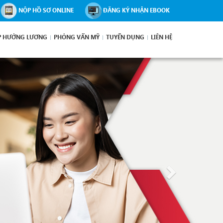
NỘP HỒ SƠ ONLINE
ĐĂNG KÝ NHẬN EBOOK
P HƯỞNG LƯƠNG
PHỎNG VẤN MỸ
TUYỂN DỤNG
LIÊN HỆ
Next