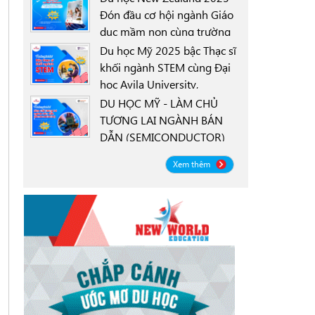
Đón đầu cơ hội ngành Giáo
dục mầm non cùng trường
0000-00-00
New Zealand Tertiary
Du học Mỹ 2025 bậc Thạc sĩ
College NZTC
khối ngành STEM cùng Đại
học Avila University,
0000-00-00
Goodyear, Arizona
DU HỌC MỸ - LÀM CHỦ
TƯƠNG LAI NGÀNH BÁN
DẪN (SEMICONDUCTOR)
0000-00-00
CÙNG ĐẠI HỌC OREGON
Xem thêm
STATE UNIVERSITY OSU