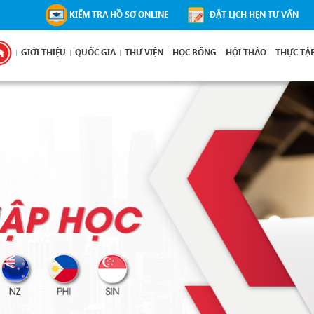
KIỂM TRA HỒ SƠ ONLINE
ĐẶT LỊCH HẸN TƯ VẤN
GIỚI THIỆU
QUỐC GIA
THƯ VIỆN
HỌC BỔNG
HỘI THẢO
THỰC TẬ