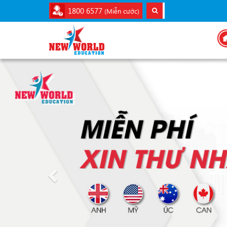
1800 6577
(Miễn cước)
Previous