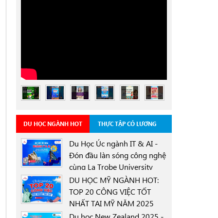
DU HỌC NGÀNH HOT
THỰC TẬP CÓ LƯƠNG
Du Học Úc ngành IT & AI -
Đón đầu làn sóng công nghệ
cùng La Trobe University
0000-00-00
Sydney Campus với học
DU HỌC MỸ NGÀNH HOT:
bổng 30%
TOP 20 CÔNG VIỆC TỐT
NHẤT TẠI MỸ NĂM 2025
0000-00-00
Du học New Zealand 2025 -