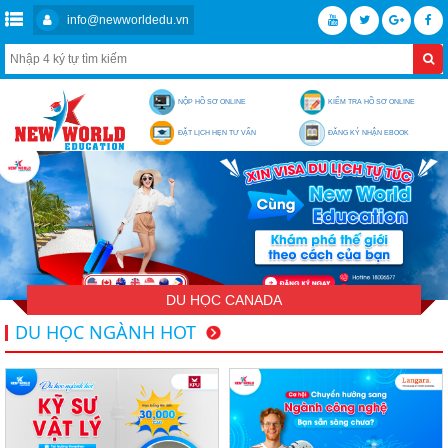
info@newworldedu.vn
NỘP HỒ SƠ ONLINE
KIỂM TRA HỒ SƠ ONLINE
ĐẶT LỊCH HẸN TƯ VẤN
ĐĂNG KÝ NHẬN EBOOK
DU HỌC CANADA
DU HỌC NGÀNH HOT