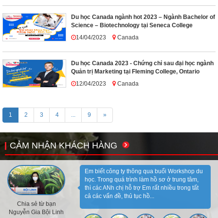
Du học Canada ngành hot 2023 – Ngành Bachelor of
Science – Biotechnology tại Seneca College
14/04/2023
Canada
Du học Canada 2023 - Chứng chỉ sau đại học ngành
Quản trị Marketing tại Fleming College, Ontario
12/04/2023
Canada
1
2
3
4
...
9
»
CẢM NHẬN KHÁCH HÀNG
Em biết công ty thông qua buổi Workshop du
học. Trong quá trình làm hồ sơ ở trung tâm,
thì các ANh chị hỗ trợ Em rất nhiều trong tất
cả các vấn đề, thủ tục hồ...
Chia sẻ từ bạn
Nguyễn Gia Bội Linh