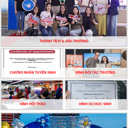
TƯ VẤN DU HỌC TOÀN DIỆN – BƯỚC ĐỆM VỮNG
CHẮC TỪ NEW WORLD EDUCATION
DU HỌC ÚC DẦN TRỞ THÀNH LỰA CHỌN HÀNG
ĐẦU CỦA DU HỌC SINH NĂM 2026 – VÀ TẤT CẢ
ĐỀU CÓ LÝ DO!!
THÀNH TÍCH & GIẢI THƯỞNG
CHẠM GIẤC MƠ DU HỌC MỸ – BẮT ĐẦU TỪ NGÀY
HỘI GHI DANH & SĂN HỌC BỔNG KỲ SPRING 2026
CHỨNG NHẬN TUYỂN SINH
HÌNH ĐỐI TÁC TRƯỜNG
HÌNH HỘI THẢO
HÌNH DU HỌC SINH