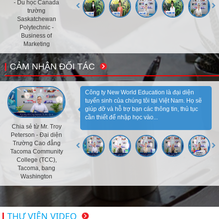
- Du học Canada
trường
Saskatchewan
Polytechnic -
Business of
Marketing
CẢM NHẬN ĐỐI TÁC
Công ty New World Education là đại diện
tuyển sinh của chúng tôi tại Việt Nam. Họ sẽ
giúp đỡ và hỗ trợ bạn các thông tin, thủ tục
cần thiết để nhập học vào...
Chia sẻ từ Mr. Troy
Peterson - Đại diện
Trường Cao đẳng
Tacoma Community
College (TCC),
Tacoma, bang
Washington
THƯ VIỆN VIDEO