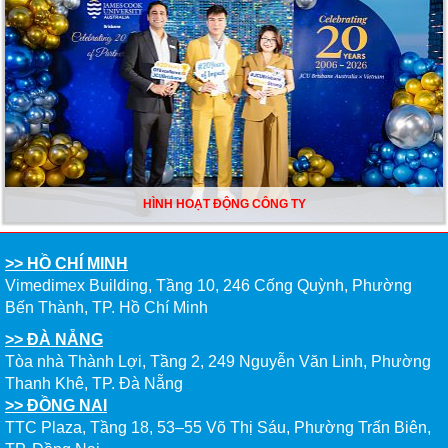
HÌNH HOẠT ĐỘNG CÔNG TY
>> HỒ CHÍ MINH
Vimedimex Building, Tầng 10, 246 Cống Quỳnh, Phường
Bến Thành, TP. Hồ Chí Minh
>> ĐÀ NẴNG
Tòa nhà Thành Lợi, Tầng 2, 249 Nguyễn Văn Linh, Phường
Thanh Khê, TP. Đà Nẵng
>> ĐỒNG NAI
TTC Plaza, Tầng 18, 53–55 Võ Thị Sáu, Phường Trấn Biên,