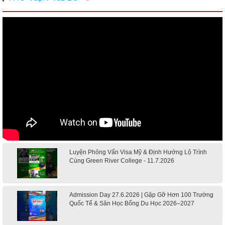
Luyện Phỏng Vấn Visa Mỹ & Định Hướng Lộ Trình
Cùng Green River College - 11.7.2026
Admission Day 27.6.2026 | Gặp Gỡ Hơn 100 Trường
Quốc Tế & Săn Học Bổng Du Học 2026–2027