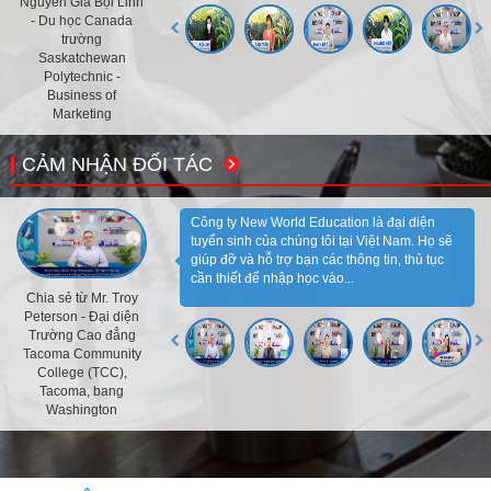
Nguyễn Gia Bội Linh
- Du học Canada
trường
Saskatchewan
Polytechnic -
Business of
Marketing
CẢM NHẬN ĐỐI TÁC
Công ty New World Education là đại diện
tuyển sinh của chúng tôi tại Việt Nam. Họ sẽ
giúp đỡ và hỗ trợ bạn các thông tin, thủ tục
cần thiết để nhập học vào...
Chia sẻ từ Mr. Troy
Peterson - Đại diện
Trường Cao đẳng
Tacoma Community
College (TCC),
Tacoma, bang
Washington