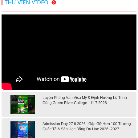
THƯ VIỆN VIDEO
Luyện Phỏng Vấn Visa Mỹ & Định Hướng Lộ Trình
Cùng Green River College - 11.7.2026
Admission Day 27.6.2026 | Gặp Gỡ Hơn 100 Trường
Quốc Tế & Săn Học Bổng Du Học 2026–2027