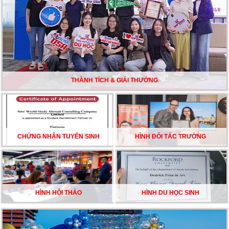
TƯ VẤN DU HỌC TOÀN DIỆN – BƯỚC ĐỆM VỮNG
CHẮC TỪ NEW WORLD EDUCATION
DU HỌC ÚC DẦN TRỞ THÀNH LỰA CHỌN HÀNG
ĐẦU CỦA DU HỌC SINH NĂM 2026 – VÀ TẤT CẢ
ĐỀU CÓ LÝ DO!!
THÀNH TÍCH & GIẢI THƯỞNG
CHẠM GIẤC MƠ DU HỌC MỸ – BẮT ĐẦU TỪ NGÀY
HỘI GHI DANH & SĂN HỌC BỔNG KỲ SPRING 2026
CHỨNG NHẬN TUYỂN SINH
HÌNH ĐỐI TÁC TRƯỜNG
HÌNH HỘI THẢO
HÌNH DU HỌC SINH