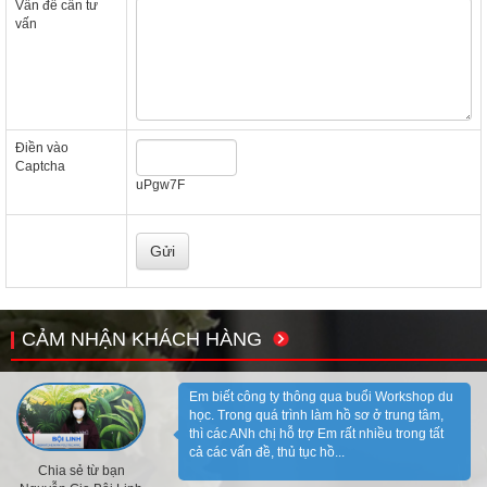
Vấn đề cần tư
vấn
Điền vào
Captcha
uPgw7F
CẢM NHẬN KHÁCH HÀNG
Em biết công ty thông qua buổi Workshop du
học. Trong quá trình làm hồ sơ ở trung tâm,
thì các ANh chị hỗ trợ Em rất nhiều trong tất
cả các vấn đề, thủ tục hồ...
Chia sẻ từ bạn