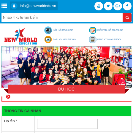
info@newworldedu.vn
NỘP HỒ SƠ ONLINE
KIỂM TRA HỒ SƠ ONLINE
ĐẶT LỊCH HẸN TƯ VẤN
ĐĂNG KÝ NHẬN EBOOK
DU HỌC
THÔNG TIN CÁ NHÂN
Họ tên
*