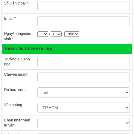
Số điện thoại
*
Email
*
Ngày/tháng/năm
/
/
sinh
*
THÔNG TIN TƯ VẤN DU HỌC
Trường dự định
học
Chuyên ngành
Du học nước
Văn phòng
Chọn nhân viên
tư vấn