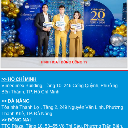
HÌNH HOẠT ĐỘNG CÔNG TY
>> HỒ CHÍ MINH
Vimedimex Building, Tầng 10, 246 Cống Quỳnh, Phường
Bến Thành, TP. Hồ Chí Minh
>> ĐÀ NẴNG
Tòa nhà Thành Lợi, Tầng 2, 249 Nguyễn Văn Linh, Phường
Thanh Khê, TP. Đà Nẵng
>> ĐỒNG NAI
TTC Plaza, Tầng 18, 53–55 Võ Thị Sáu, Phường Trấn Biên,