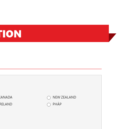
TION
Next
CANADA
NEW ZEALAND
IRELAND
PHÁP