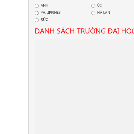
ANH
ÚC
PHILIPPINES
HÀ LAN
ĐỨC
DANH SÁCH TRƯỜNG ĐẠI HỌ