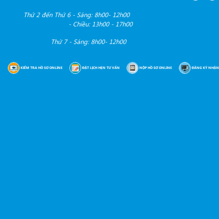
Thứ 2 đến Thứ 6 - Sáng: 8h00- 12h00
- Chiều: 13h00 - 17h00
Thứ 7 - Sáng: 8h00- 12h00
KIỂM TRA HỒ SƠ ONLINE
ĐẶT LỊCH HẸN TƯ VẤN
NỘP HỒ SƠ ONLINE
ĐĂNG KÝ NHẬN