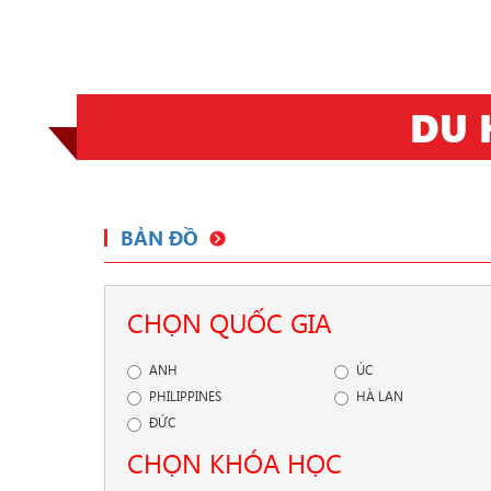
DU 
Previous
BẢN ĐỒ
CHỌN QUỐC GIA
ANH
ÚC
PHILIPPINES
HÀ LAN
ĐỨC
CHỌN KHÓA HỌC