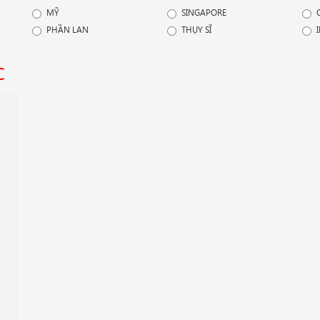
MỸ
SINGAPORE
PHẦN LAN
THỤY SĨ
C