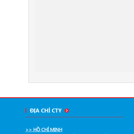
ĐỊA CHỈ CTY
>> HỒ CHÍ MINH