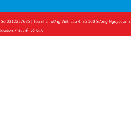
12237685 | Tòa nhà Tường Việt, Lầu 4, Số 10B Sương Nguyệt ánh, P
ation. Phát triển bởi G.I.C