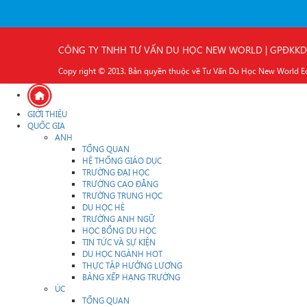
CÔNG TY TNHH TƯ VẤN DU HỌC NEW WORLD | GPĐKKD Số 03
Copy right © 2013. Bản quyền thuộc về Tư Vấn Du Học New World Educ
GIỚI THIỆU
QUỐC GIA
ANH
TỔNG QUAN
HỆ THỐNG GIÁO DỤC
TRƯỜNG ĐẠI HỌC
TRƯỜNG CAO ĐẲNG
TRƯỜNG TRUNG HỌC
DU HỌC HÈ
TRƯỜNG ANH NGỮ
HỌC BỔNG DU HỌC
TIN TỨC VÀ SỰ KIỆN
DU HỌC NGÀNH HOT
THỰC TẬP HƯỞNG LƯƠNG
BẢNG XẾP HẠNG TRƯỜNG
ÚC
TỔNG QUAN