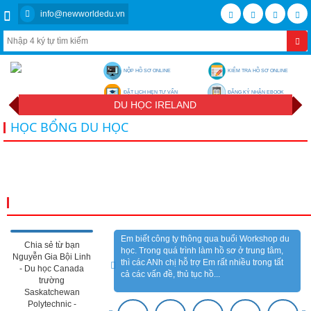
info@newworldedu.vn
NỘP HỒ SƠ ONLINE
KIỂM TRA HỒ SƠ ONLINE
ĐẶT LỊCH HẸN TƯ VẤN
ĐĂNG KÝ NHẬN EBOOK
DU HỌC IRELAND
HỌC BỔNG DU HỌC
CẢM NHẬN KHÁCH HÀNG
Em biết công ty thông qua buổi Workshop du
Chia sẻ từ bạn
học. Trong quá trình làm hồ sơ ở trung tâm,
Nguyễn Gia Bội Linh
thì các ANh chị hỗ trợ Em rất nhiều trong tất
- Du học Canada
cả các vấn đề, thủ tục hồ...
trường
Saskatchewan
Polytechnic -