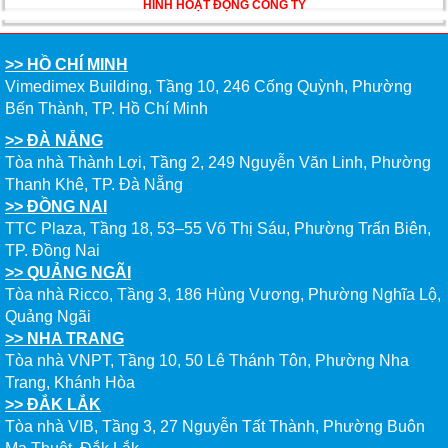
ĐẦU CỦA DU HỌC SINH NĂM 2026 – VÀ TẤT CẢ
HÌNH HOẠT ĐỘNG CÔNG TY
ĐỀU CÓ LÝ DO!!
>> HỒ CHÍ MINH
CHẠM GIẤC MƠ DU HỌC MỸ – BẮT ĐẦU TỪ NGÀY
Vimedimex Building, Tầng 10, 246 Cống Quỳnh, Phường
HỘI GHI DANH & SĂN HỌC BỔNG KỲ SPRING 2026
Bến Thành, TP. Hồ Chí Minh
>> ĐÀ NẴNG
Tòa nhà Thành Lợi, Tầng 2, 249 Nguyễn Văn Linh, Phường
Thanh Khê, TP. Đà Nẵng
>> ĐỒNG NAI
TTC Plaza, Tầng 18, 53–55 Võ Thị Sáu, Phường Trấn Biên,
TP. Đồng Nai
>> QUẢNG NGÃI
Tòa nhà Ricco, Tầng 3, 186 Hùng Vương, Phường Nghĩa Lộ,
Quảng Ngãi
>> NHA TRANG
Tòa nhà VNPT, Tầng 10, 50 Lê Thánh Tôn, Phường Nha
Trang, Khánh Hòa
>> ĐẮK LẮK
Tòa nhà VIB, Tầng 3, 27 Nguyễn Tất Thành, Phường Buôn