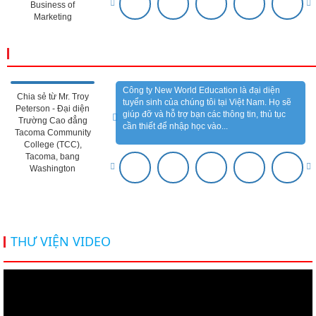
Business of
Marketing
CẢM NHẬN ĐỐI TÁC
Công ty New World Education là đại diện
Chia sẻ từ Mr. Troy
tuyển sinh của chúng tôi tại Việt Nam. Họ sẽ
Peterson - Đại diện
giúp đỡ và hỗ trợ bạn các thông tin, thủ tục
Trường Cao đẳng
cần thiết để nhập học vào...
Tacoma Community
College (TCC),
Tacoma, bang
Washington
THƯ VIỆN VIDEO