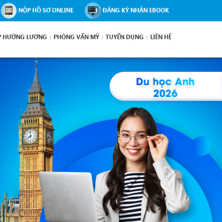
NỘP HỒ SƠ ONLINE
ĐĂNG KÝ NHẬN EBOOK
P HƯỞNG LƯƠNG
PHỎNG VẤN MỸ
TUYỂN DỤNG
LIÊN HỆ
Next