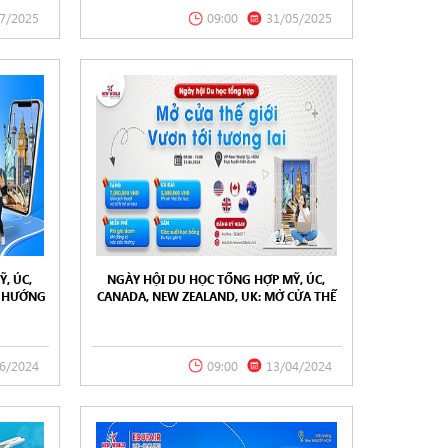
7/2025
09:00
31/05/2025
, ÚC,
NGÀY HỘI DU HỌC TỔNG HỢP MỸ, ÚC,
H HƯỚNG
CANADA, NEW ZEALAND, UK: MỞ CỬA THẾ
 LAI
GIỚI – VƯƠN TỚI TƯƠNG LAI 13/04/2024
6/2024
09:00
13/04/2024