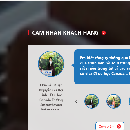
CẢM NHẬN KHÁCH HÀNG
Em biết công ty thông qua
quá trình làm hồ sơ ở trung
rất nhiều trong tất cả các v
có visa đi du học Canada..
Chia Sẻ Từ Bạn
Nguyễn Gia Bội
Linh - Du Học
Canada Trường
Saskatchewan
Polytechnic -
Business Of
Marketing
Xem thêm