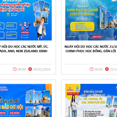
 HỘI DU HỌC CÁC NƯỚC MỸ, ÚC,
NGÀY HỘI DU HỌC CÁC NƯỚC 21/10
ADA, ANH, NEW ZEALAND: ĐỊNH
CHINH PHỤC HỌC BỔNG, DẪN LỐ
 NGHỀ NGHIỆP – ĐỊNH VỊ TƯƠNG
LAI
LAI 20/01/2024
09:00
20/01/2024
09:00
21/1