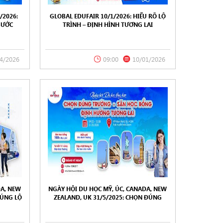
/2026:
GLOBAL EDUFAIR 10/1/2026: HIỂU RÕ LỘ
BƯỚC
TRÌNH – ĐỊNH HÌNH TƯƠNG LAI
4/2026
09:00
10/01/2026
DA, NEW
NGÀY HỘI DU HỌC MỸ, ÚC, CANADA, NEW
ĐÚNG LỘ
ZEALAND, UK 31/5/2025: CHỌN ĐÚNG
AI
TRƯỜNG – SĂN HỌC BỔNG – ĐỊNH HƯỚNG
TƯƠNG LAI