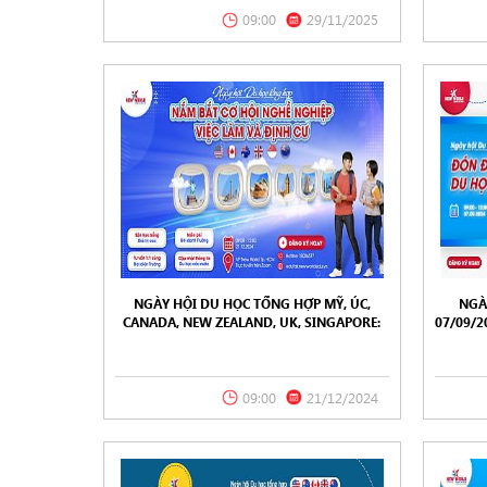
09:00
29/11/2025
NGÀY HỘI DU HỌC TỔNG HỢP MỸ, ÚC,
NGÀ
CANADA, NEW ZEALAND, UK, SINGAPORE:
07/09/
NẮM BẮT CƠ HỘI NGHỀ NGHIỆP, VIỆC LÀM
VÀ ĐỊNH CƯ 21/12/2024
09:00
21/12/2024