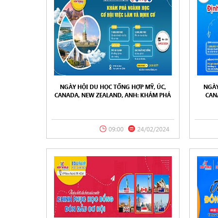
NGÀY HỘI DU HỌC TỔNG HỢP MỸ, ÚC,
NGÀY
CANADA, NEW ZEALAND, ANH: KHÁM PHÁ
CAN
NGÀNH HỌC, CƠ HỘI VIỆC LÀM VÀ ĐỊNH CƯ
HƯỚNG
24/02/2024
09:00
24/02/2024