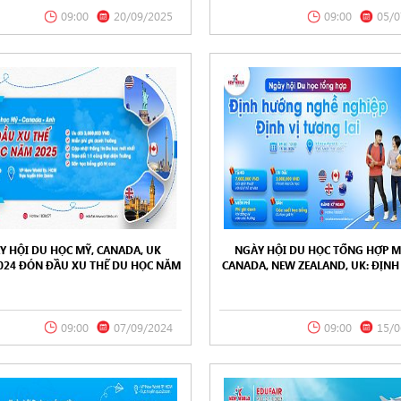
09:00
20/09/2025
09:00
05/0
Y HỘI DU HỌC MỸ, CANADA, UK
NGÀY HỘI DU HỌC TỔNG HỢP MỸ
2024 ĐÓN ĐẦU XU THẾ DU HỌC NĂM
CANADA, NEW ZEALAND, UK: ĐỊN
2025
NGHỀ NGHIỆP – ĐỊNH VỊ TƯƠNG
15/06/2024
09:00
07/09/2024
09:00
15/0