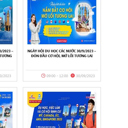
/2023 –
NGÀY HỘI DU HỌC CÁC NƯỚC 30/9/2023 –
I TƯƠNG
ĐÓN ĐẦU CƠ HỘI, MỞ LỐI TƯƠNG LAI
0/2023
09:00 - 12:00
30/09/2023