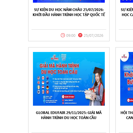
SỰ KIỆN DU HỌC NĂM CHÂU 25/07/2026:
SỰ KI
KHỞI ĐẦU HÀNH TRÌNH HỌC TẬP QUỐC TẾ
HỌC C
H
09:00
25/07/2026
GLOBAL EDUFAIR 29/11/2025: GIẢI MÃ
HỘI TH
HÀNH TRÌNH DU HỌC TOÀN CẦU
CAN