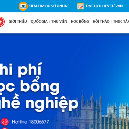
KIỂM TRA HỒ SƠ ONLINE
ĐẶT LỊCH HẸN TƯ VẤN
GIỚI THIỆU
QUỐC GIA
THƯ VIỆN
HỌC BỔNG
HỘI THẢO
THỰC TẬ