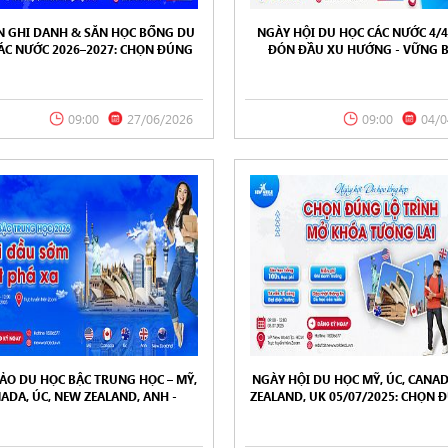
ỆN GHI DANH & SĂN HỌC BỔNG DU
NGÀY HỘI DU HỌC CÁC NƯỚC 4/4
ÁC NƯỚC 2026–2027: CHỌN ĐÚNG
ĐÓN ĐẦU XU HƯỚNG - VỮNG 
ƯỚNG - BỨT PHÁ TƯƠNG LAI
TƯƠNG LAI
09:00
27/06/2026
09:00
04/0
ẢO DU HỌC BẬC TRUNG HỌC – MỸ,
NGÀY HỘI DU HỌC MỸ, ÚC, CANA
ADA, ÚC, NEW ZEALAND, ANH -
ZEALAND, UK 05/07/2025: CHỌN 
20/9/2025
TRÌNH – MỞ KHÓA TƯƠNG L