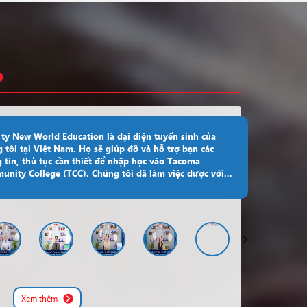
Canada
York University
Đăng ký
Canada
University Of Canada West
Đăng ký
Canada
University Of Niagara Falls
Đăng ký
Mỹ
Wright State University
Đăng ký
Canada
Fanshawe Polytechnic
Đăng ký
ty New World Education là đại diện tuyển sinh của
 tôi tại Việt Nam. Họ sẽ giúp đỡ và hỗ trợ bạn các
Mỹ
Wright State University
Đăng ký
 tin, thủ tục cần thiết để nhập học vào Tacoma
nity College (TCC). Chúng tôi đã làm việc được với...
Mỹ
Santiago Canyon College
Đăng ký
Bellerbys Singapore Study
Singapore
Đăng ký
Centre
Mỹ
Xavier University
Đăng ký
xem thêm
Xem thêm