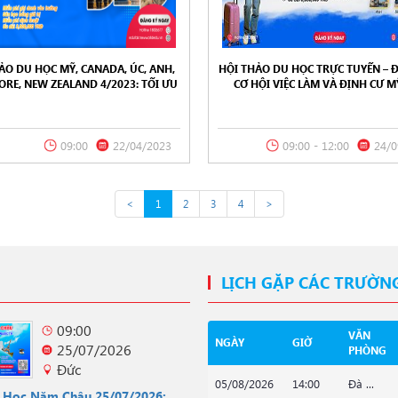
ẢO DU HỌC MỸ, CANADA, ÚC, ANH,
HỘI THẢO DU HỌC TRỰC TUYẾN – 
ORE, NEW ZEALAND 4/2023: TỐI ƯU
CƠ HỘI VIỆC LÀM VÀ ĐỊNH CƯ MỸ
CHI PHÍ – ĐÓN ĐẦU CƠ HỘI
CANADA, ANH, SINGAPORE 24/0
09:00
22/04/2023
09:00 - 12:00
24/0
<
1
2
3
4
>
LỊCH GẶP CÁC TRƯỜN
09:00
VĂN
NGÀY
GIỜ
25/07/2026
PHÒNG
Đức
05/08/2026
14:00
Đà ...
u Học Năm Châu 25/07/2026: