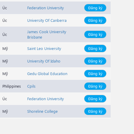
Úc
Federation University
Đăng ký
Úc
University Of Canberra
Đăng ký
James Cook University
Úc
Đăng ký
Brisbane
Mỹ
Saint Leo University
Đăng ký
Mỹ
University Of Idaho
Đăng ký
Mỹ
Gedu Global Education
Đăng ký
Philippines
Cpils
Đăng ký
Úc
Federation University
Đăng ký
Mỹ
Shoreline College
Đăng ký
Mỹ
Shoreline College
Đăng ký