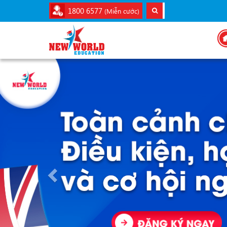
1800 6577
(Miễn cước)
Previous