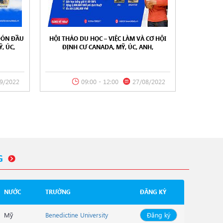
ĐÓN ĐẦU
HỘI THẢO DU HỌC – VIỆC LÀM VÀ CƠ HỘI
, ÚC,
ĐỊNH CƯ CANADA, MỸ, ÚC, ANH,
9/2022
SINGAPORE – 27/08/2022
9/2022
09:00 - 12:00
27/08/2022
G
NƯỚC
TRƯỜNG
ĐĂNG KÝ
Mỹ
Benedictine University
Đăng ký