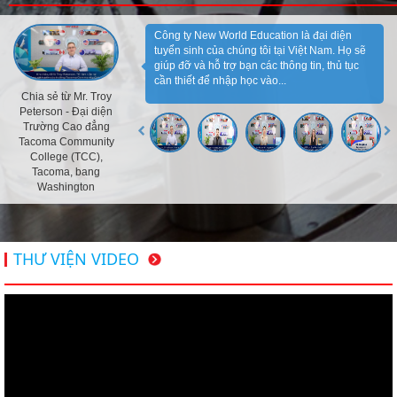
Công ty New World Education là đại diện
tuyển sinh của chúng tôi tại Việt Nam. Họ sẽ
giúp đỡ và hỗ trợ bạn các thông tin, thủ tục
cần thiết để nhập học vào...
Chia sẻ từ Mr. Troy
Peterson - Đại diện
Trường Cao đẳng
Tacoma Community
College (TCC),
Tacoma, bang
Washington
THƯ VIỆN VIDEO