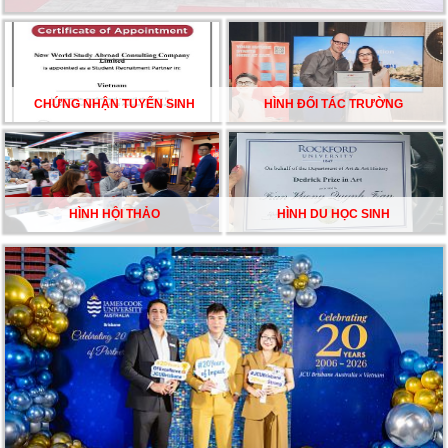
CHẠM GIẤC MƠ DU HỌC MỸ – BẮT ĐẦU TỪ NGÀY
HỘI GHI DANH & SĂN HỌC BỔNG KỲ SPRING 2026
CHỨNG NHẬN TUYỂN SINH
HÌNH ĐỐI TÁC TRƯỜNG
HÌNH HỘI THẢO
HÌNH DU HỌC SINH