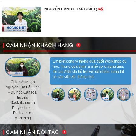
NGUYỄN ĐẶNG HOÀNG KIỆT(
mỹ
)
CẢM NHẬN KHÁCH HÀNG
Em biết công ty thông qua buổi Workshop du
học. Trong quá trình làm hồ sơ ở trung tâm,
thì các ANh chị hỗ trợ Em rất nhiều trong tất
cả các vấn đề, thủ tục hồ...
Chia sẻ từ bạn
Nguyễn Gia Bội Linh
- Du học Canada
trường
Saskatchewan
Polytechnic -
Business of
Marketing
CẢM NHẬN ĐỐI TÁC