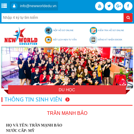
info@newworldedu.vn
NỘP HỒ SƠ ONLINE
KIỂM TRA HỒ SƠ ONLINE
ĐẶT LỊCH HẸN TƯ VẤN
ĐĂNG KÝ NHẬN EBOOK
DU HỌC
THÔNG TIN SINH VIÊN
TRẦN MẠNH BẢO
HỌ VÀ TÊN: TRẦN MẠNH BẢO
NƯỚC CẤP: MỸ