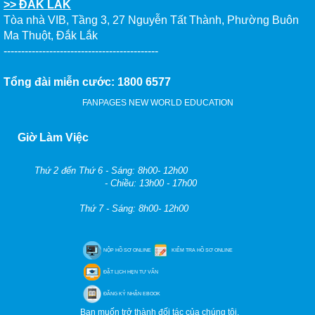
>> ĐẮK LẮK
Tòa nhà VIB, Tầng 3, 27 Nguyễn Tất Thành, Phường Buôn
Ma Thuột, Đắk Lắk
--------------------------------------------
Tổng đài miễn cước: 1800 6577
FANPAGES NEW WORLD EDUCATION
Giờ Làm Việc
Thứ 2 đến Thứ 6 - Sáng: 8h00- 12h00
- Chiều: 13h00 - 17h00
Thứ 7 - Sáng: 8h00- 12h00
NỘP HỒ SƠ ONLINE
KIỂM TRA HỒ SƠ ONLINE
ĐẶT LỊCH HẸN TƯ VẤN
ĐĂNG KÝ NHẬN EBOOK
Bạn muốn trở thành đối tác của chúng tôi.