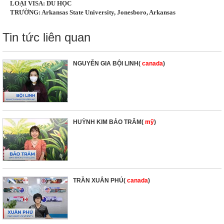
LOẠI VISA: DU HỌC
TRƯỜNG: Arkansas State University, Jonesboro, Arkansas
Tin tức liên quan
NGUYỄN GIA BỘI LINH(
canada
)
HUỲNH KIM BẢO TRÂM(
mỹ
)
TRẦN XUÂN PHÚ(
canada
)