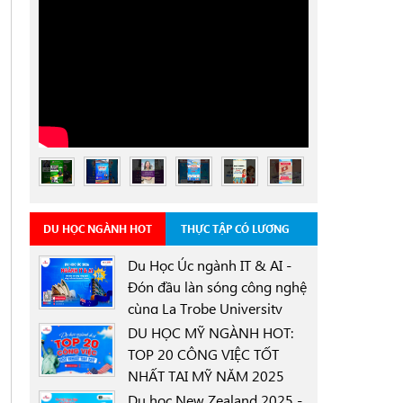
DU HỌC NGÀNH HOT
THỰC TẬP CÓ LƯƠNG
Du Học Úc ngành IT & AI -
Đón đầu làn sóng công nghệ
cùng La Trobe University
0000-00-00
Sydney Campus với học
DU HỌC MỸ NGÀNH HOT:
bổng 30%
TOP 20 CÔNG VIỆC TỐT
NHẤT TẠI MỸ NĂM 2025
0000-00-00
Du học New Zealand 2025 -