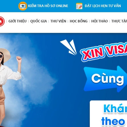
KIỂM TRA HỒ SƠ ONLINE
ĐẶT LỊCH HẸN TƯ VẤN
GIỚI THIỆU
QUỐC GIA
THƯ VIỆN
HỌC BỔNG
HỘI THẢO
THỰC TẬ