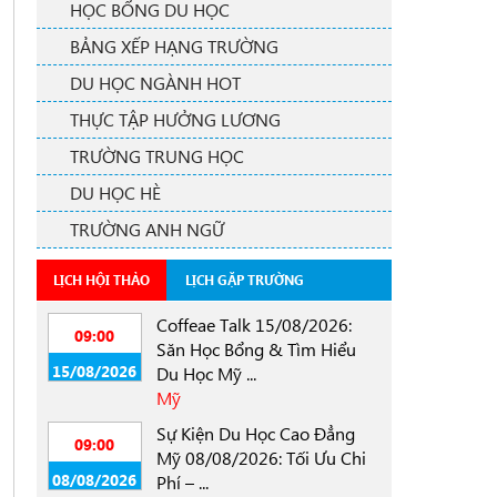
HỌC BỔNG DU HỌC
BẢNG XẾP HẠNG TRƯỜNG
DU HỌC NGÀNH HOT
THỰC TẬP HƯỞNG LƯƠNG
TRƯỜNG TRUNG HỌC
DU HỌC HÈ
TRƯỜNG ANH NGỮ
LỊCH HỘI THẢO
LỊCH GẶP TRƯỜNG
Coffeae Talk 15/08/2026:
09:00
Săn Học Bổng & Tìm Hiểu
15/08/2026
Du Học Mỹ ...
Mỹ
Sự Kiện Du Học Cao Đẳng
09:00
Mỹ 08/08/2026: Tối Ưu Chi
08/08/2026
Phí – ...