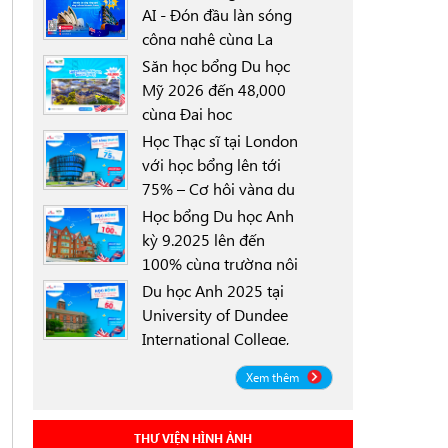
AI - Đón đầu làn sóng
công nghệ cùng La
0000-00-00
Trobe University
Săn học bổng Du học
Sydney Campus với
Mỹ 2026 đến 48,000
học bổng 30%
cùng Đại học
0000-00-00
University of North
Học Thạc sĩ tại London
Texas (UNT)
với học bổng lên tới
75% – Cơ hội vàng du
0000-00-00
học Anh 2025
Học bổng Du học Anh
kỳ 9.2025 lên đến
100% cùng trường nội
0000-00-00
trú Worthgate School
Du học Anh 2025 tại
Canterbury
University of Dundee
International College,
0000-00-00
Scotland ICD - Lộ trình
Xem thêm
linh hoạt, học bổng
đến 50%
THƯ VIỆN HÌNH ẢNH