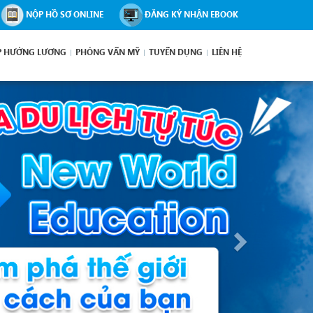
NỘP HỒ SƠ ONLINE
ĐĂNG KÝ NHẬN EBOOK
P HƯỞNG LƯƠNG
PHỎNG VẤN MỸ
TUYỂN DỤNG
LIÊN HỆ
Next