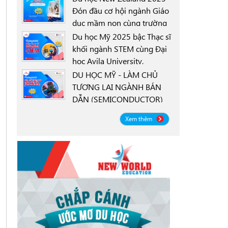
Đón đầu cơ hội ngành Giáo
dục mầm non cùng trường
0000-00-00
New Zealand Tertiary
Du học Mỹ 2025 bậc Thạc sĩ
College NZTC
khối ngành STEM cùng Đại
học Avila University,
0000-00-00
Goodyear, Arizona
DU HỌC MỸ - LÀM CHỦ
TƯƠNG LAI NGÀNH BÁN
DẪN (SEMICONDUCTOR)
0000-00-00
CÙNG ĐẠI HỌC OREGON
Xem thêm
STATE UNIVERSITY OSU