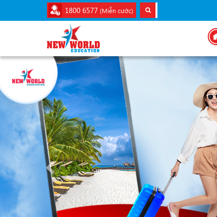
1800 6577
(Miễn cước)
Previous