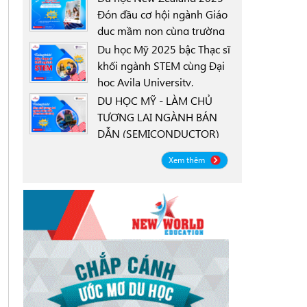
Đón đầu cơ hội ngành Giáo
dục mầm non cùng trường
0000-00-00
New Zealand Tertiary
Du học Mỹ 2025 bậc Thạc sĩ
College NZTC
khối ngành STEM cùng Đại
học Avila University,
0000-00-00
Goodyear, Arizona
DU HỌC MỸ - LÀM CHỦ
TƯƠNG LAI NGÀNH BÁN
DẪN (SEMICONDUCTOR)
0000-00-00
CÙNG ĐẠI HỌC OREGON
Xem thêm
STATE UNIVERSITY OSU