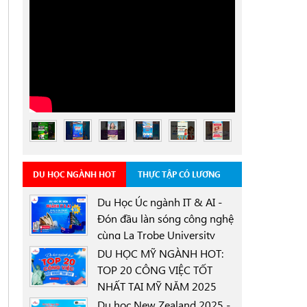
DU HỌC NGÀNH HOT
THỰC TẬP CÓ LƯƠNG
Du Học Úc ngành IT & AI -
Đón đầu làn sóng công nghệ
cùng La Trobe University
0000-00-00
Sydney Campus với học
DU HỌC MỸ NGÀNH HOT:
bổng 30%
TOP 20 CÔNG VIỆC TỐT
NHẤT TẠI MỸ NĂM 2025
0000-00-00
Du học New Zealand 2025 -