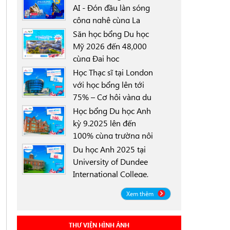
AI - Đón đầu làn sóng
công nghệ cùng La
0000-00-00
Trobe University
Săn học bổng Du học
Sydney Campus với
Mỹ 2026 đến 48,000
học bổng 30%
cùng Đại học
0000-00-00
University of North
Học Thạc sĩ tại London
Texas (UNT)
với học bổng lên tới
75% – Cơ hội vàng du
0000-00-00
học Anh 2025
Học bổng Du học Anh
kỳ 9.2025 lên đến
100% cùng trường nội
0000-00-00
trú Worthgate School
Du học Anh 2025 tại
Canterbury
University of Dundee
International College,
0000-00-00
Scotland ICD - Lộ trình
Xem thêm
linh hoạt, học bổng
đến 50%
THƯ VIỆN HÌNH ẢNH