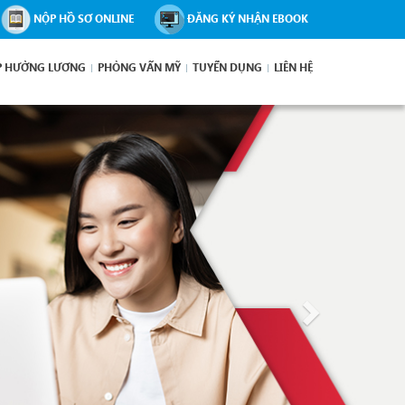
NỘP HỒ SƠ ONLINE
ĐĂNG KÝ NHẬN EBOOK
P HƯỞNG LƯƠNG
PHỎNG VẤN MỸ
TUYỂN DỤNG
LIÊN HỆ
Next