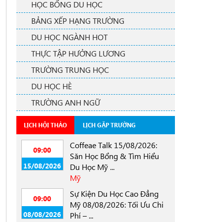
HỌC BỔNG DU HỌC
BẢNG XẾP HẠNG TRƯỜNG
DU HỌC NGÀNH HOT
THỰC TẬP HƯỞNG LƯƠNG
TRƯỜNG TRUNG HỌC
DU HỌC HÈ
TRƯỜNG ANH NGỮ
LỊCH HỘI THẢO
LỊCH GẶP TRƯỜNG
Coffeae Talk 15/08/2026:
09:00
Săn Học Bổng & Tìm Hiểu
15/08/2026
Du Học Mỹ ...
Mỹ
Sự Kiện Du Học Cao Đẳng
09:00
Mỹ 08/08/2026: Tối Ưu Chi
08/08/2026
Phí – ...