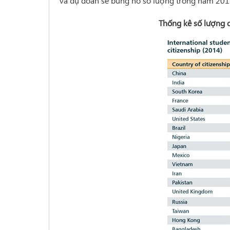
và dự đoán sẽ bùng nổ số lượng trong năm 201
Thống kê số lượng d