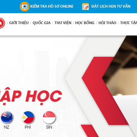
KIỂM TRA HỒ SƠ ONLINE
ĐẶT LỊCH HẸN TƯ VẤN
GIỚI THIỆU
QUỐC GIA
THƯ VIỆN
HỌC BỔNG
HỘI THẢO
THỰC TẬ