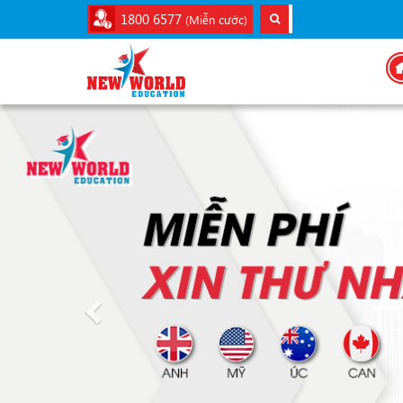
1800 6577
(Miễn cước)
Previous