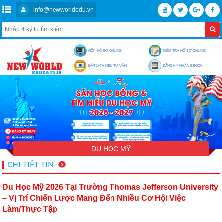
info@newworldedu.vn
NỘP HỒ SƠ ONLINE
KIỂM TRA HỒ SƠ ONLINE
ĐẶT LỊCH HẸN TƯ VẤN
ĐĂNG KÝ NHẬN EBOOK
DU HỌC MỸ
CHI TIẾT TIN
Du Học Mỹ 2026 Tại Trường Thomas Jefferson University
– Vị Trí Chiến Lược Mang Đến Nhiều Cơ Hội Việc
Làm/thực Tập