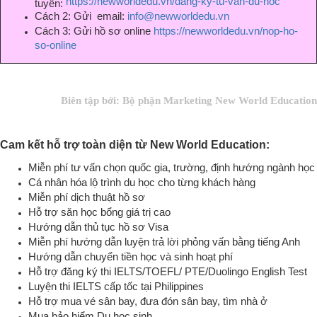
https://newworldedu.vn/dang-ky-tu-van-du-hoc
tuyến:
Cách 2: Gửi email:
info@newworldedu.vn
Cách 3: Gửi hồ sơ online
https://newworldedu.vn/nop-ho-
so-online
Biên tập bởi: Bộ phận Marketing New World Education
Cam kết hỗ trợ toàn diện từ New World Education:
Miễn phí tư vấn chọn quốc gia, trường, định hướng ngành học
Cá nhân hóa lộ trình du học cho từng khách hàng
Miễn phí dịch thuật hồ sơ
Hỗ trợ săn học bổng giá trị cao
Hướng dẫn thủ tục hồ sơ Visa
Miễn phí hướng dẫn luyện trả lời phỏng vấn bằng tiếng Anh
Hướng dẫn chuyển tiền học và sinh hoạt phí
Hỗ trợ đăng ký thi IELTS/TOEFL/ PTE/Duolingo English Test
Luyện thi IELTS cấp tốc tại Philippines
Hỗ trợ mua vé sân bay, đưa đón sân bay, tìm nhà ở
Mua bảo hiểm Du học sinh