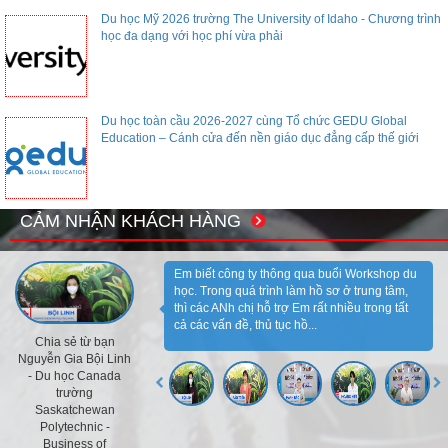
Du học Mỹ 2026 trường The University of Idaho - Chương trình
học đa dạng với học phí vừa phải
Du học toàn cầu 2026-2027 cùng Tổ chức GEDU Global
Education – Cánh cửa đến nền giáo dục đẳng cấp thế giới
CẢM NHẬN KHÁCH HÀNG
Em biết công ty thông qua buổi Workshop du
học. Trong quá trình làm hồ sơ ở trung tâm,
thì các ANh chị hỗ trợ Em rất nhiều trong tất
cả các vấn đề, thủ tục hồ...
Chia sẻ từ bạn
Nguyễn Gia Bội Linh
- Du học Canada
trường
Saskatchewan
Polytechnic -
Business of