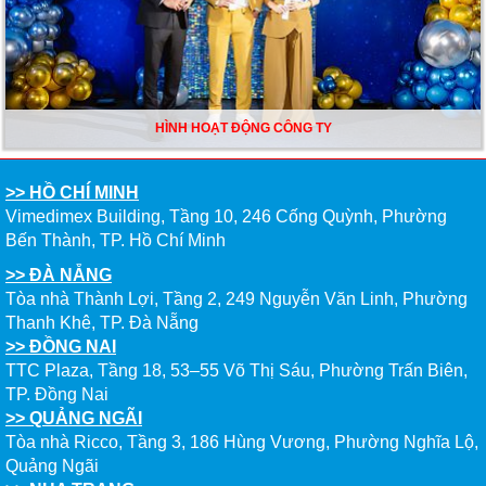
HÌNH HOẠT ĐỘNG CÔNG TY
>> HỒ CHÍ MINH
Vimedimex Building, Tầng 10, 246 Cống Quỳnh, Phường
Bến Thành, TP. Hồ Chí Minh
>> ĐÀ NẴNG
Tòa nhà Thành Lợi, Tầng 2, 249 Nguyễn Văn Linh, Phường
Thanh Khê, TP. Đà Nẵng
>> ĐỒNG NAI
TTC Plaza, Tầng 18, 53–55 Võ Thị Sáu, Phường Trấn Biên,
TP. Đồng Nai
>> QUẢNG NGÃI
Tòa nhà Ricco, Tầng 3, 186 Hùng Vương, Phường Nghĩa Lộ,
Quảng Ngãi