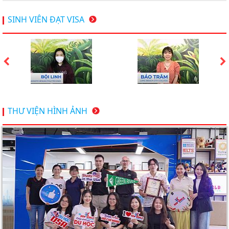
Hội thảo du học Mỹ 18.4.2026 - Đại học Mỹ học phí
SINH VIÊN ĐẠT VISA
dưới 20k/ năm
Du học Mỹ 2026 - Lấy bằng cử nhân lúc 20 tuổi cùng
chương trình High School Completion, Washington
Du học Thụy Sĩ 2026 – Những ưu thế nổi bật đang chờ
THƯ VIỆN HÌNH ẢNH
bạn khám phá
Du học Mỹ năm 2026: Cơ hội học tập và trải nghiệm tại
nền giáo dục hàng đầu
TƯ VẤN DU HỌC TOÀN DIỆN – BƯỚC ĐỆM VỮNG
CHẮC TỪ NEW WORLD EDUCATION