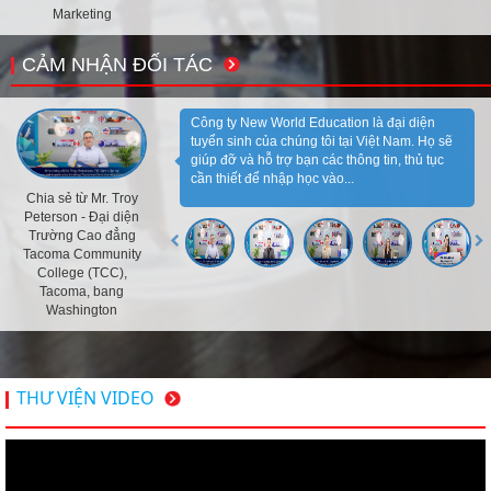
Marketing
CẢM NHẬN ĐỐI TÁC
Công ty New World Education là đại diện
tuyển sinh của chúng tôi tại Việt Nam. Họ sẽ
giúp đỡ và hỗ trợ bạn các thông tin, thủ tục
cần thiết để nhập học vào...
Chia sẻ từ Mr. Troy
Peterson - Đại diện
Trường Cao đẳng
Tacoma Community
College (TCC),
Tacoma, bang
Washington
THƯ VIỆN VIDEO