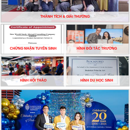
DU HỌC ÚC DẦN TRỞ THÀNH LỰA CHỌN HÀNG
ĐẦU CỦA DU HỌC SINH NĂM 2026 – VÀ TẤT CẢ
ĐỀU CÓ LÝ DO!!
THÀNH TÍCH & GIẢI THƯỞNG
CHẠM GIẤC MƠ DU HỌC MỸ – BẮT ĐẦU TỪ NGÀY
HỘI GHI DANH & SĂN HỌC BỔNG KỲ SPRING 2026
CHỨNG NHẬN TUYỂN SINH
HÌNH ĐỐI TÁC TRƯỜNG
HÌNH HỘI THẢO
HÌNH DU HỌC SINH