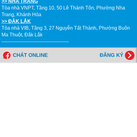
>> NHA TRANG
Tòa nhà VNPT, Tầng 10, 50 Lê Thánh Tôn, Phường Nha
Trang, Khánh Hòa
>> ĐẮK LẮK
Tòa nhà VIB, Tầng 3, 27 Nguyễn Tất Thành, Phường Buôn
Ma Thuột, Đắk Lắk
--------------------------------------------
Tổng đài miễn cước: 1800 6577
CHÁT ONLINE
ĐĂNG KÝ
FANPAGES NEW WORLD EDUCATION
Giờ Làm Việc
Thứ 2 đến Thứ 6 - Sáng: 8h00- 12h00
- Chiều: 13h00 - 17h00
Thứ 7 - Sáng: 8h00- 12h00
NỘP HỒ SƠ ONLINE
KIỂM TRA HỒ SƠ ONLINE