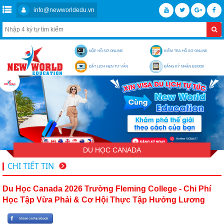
info@newworldedu.vn
NỘP HỒ SƠ ONLINE
KIỂM TRA HỒ SƠ ONLINE
ĐẶT LỊCH HẸN TƯ VẤN
ĐĂNG KÝ NHẬN EBOOK
DU HỌC CANADA
CHI TIẾT TIN
Du Học Canada 2026 Trường Fleming College - Chi Phí
Học Tập Vừa Phải & Cơ Hội Thực Tập Hưởng Lương