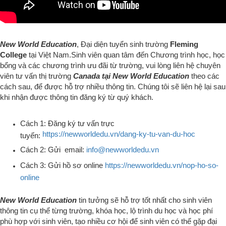
New World Education
, Đại diện tuyển sinh trường
Fleming
College
tại Việt Nam.
Sinh viên quan tâm đến Chương trình học, học
bổng và các chương trình ưu đãi từ trường, v
ui lòng liên hệ chuyên
viên tư vấn thị trường
Canada tại New World Education
theo các
cách sau
, để được hỗ trợ nhiều thông tin
.
Chúng tôi sẽ liên hệ lại sau
khi nhận được thông tin đăng ký từ quý khách.
Cách 1: Đăng ký tư vấn trực
https://newworldedu.vn/dang-ky-tu-van-du-hoc
tuyến:
Cách 2: Gửi email:
info@newworldedu.vn
Cách 3: Gửi hồ sơ online
https://newworldedu.vn/nop-ho-so-
online
New World Education
tin tưởng sẽ hỗ trợ tốt nhất cho sinh viên
thông tin cụ thể từng trường, khóa học, lộ trình du học và học phí
phù hợp với sinh viên, tạo nhiều cơ hội để sinh viên có thể gặp đại