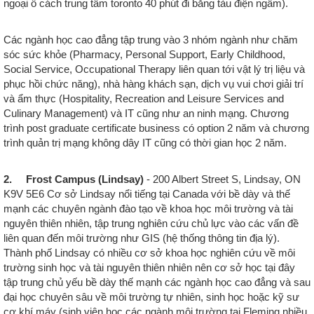
ngoại ô cách trung tâm toronto 40 phút đi bằng tàu điện ngầm).
Các ngành học cao đẳng tập trung vào 3 nhóm ngành như chăm
sóc sức khỏe (Pharmacy, Personal Support, Early Childhood,
Social Service, Occupational Therapy liên quan tới vật lý trị liệu và
phục hồi chức năng), nhà hàng khách sạn, dịch vụ vui chơi giải trí
và ẩm thực (Hospitality, Recreation and Leisure Services and
Culinary Management) và IT cũng như an ninh mạng. Chương
trình post graduate certificate business có option 2 năm và chương
trình quản trị mạng không dây IT cũng có thời gian học 2 năm.
2. Frost Campus (Lindsay)
- 200 Albert Street S, Lindsay, ON
K9V 5E6 Cơ sở Lindsay nổi tiếng tại Canada với bề dày và thế
mạnh các chuyên ngành đào tạo về khoa học môi trường và tài
nguyên thiên nhiên, tập trung nghiên cứu chủ lực vào các vấn đề
liên quan đến môi trường như GIS (hệ thống thông tin địa lý).
Thành phố Lindsay có nhiều cơ sở khoa học nghiên cứu về môi
trường sinh học và tài nguyên thiên nhiên nên cơ sở học tại đây
tập trung chủ yếu bề dày thế mạnh các ngành học cao đẳng và sau
đại học chuyên sâu về môi trường tự nhiên, sinh học hoặc kỹ sư
cơ khí máy (sinh viên học các ngành môi trường tại Fleming nhiều