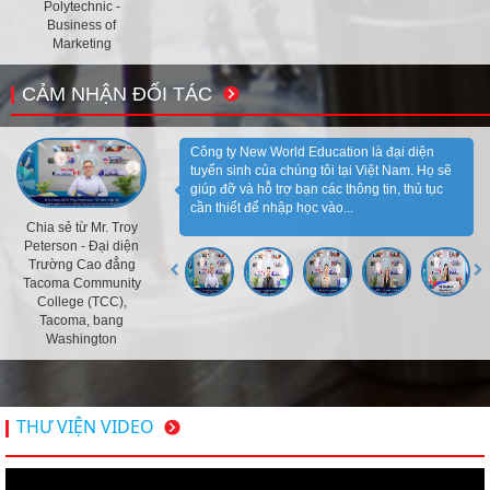
Polytechnic -
Business of
Marketing
CẢM NHẬN ĐỐI TÁC
Công ty New World Education là đại diện
tuyển sinh của chúng tôi tại Việt Nam. Họ sẽ
giúp đỡ và hỗ trợ bạn các thông tin, thủ tục
cần thiết để nhập học vào...
Chia sẻ từ Mr. Troy
Peterson - Đại diện
Trường Cao đẳng
Tacoma Community
College (TCC),
Tacoma, bang
Washington
THƯ VIỆN VIDEO