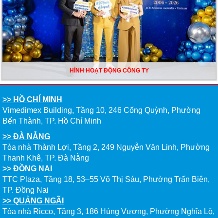
HÌNH HOẠT ĐỘNG CÔNG TY
>> HỒ CHÍ MINH
Vimedimex Building, Tầng 10, 246 Cống Quỳnh, Phường
Bến Thành, TP. Hồ Chí Minh
>> ĐÀ NẴNG
Tòa nhà Thành Lợi, Tầng 2, 249 Nguyễn Văn Linh, Phường
Thanh Khê, TP. Đà Nẵng
>> ĐỒNG NAI
TTC Plaza, Tầng 18, 53–55 Võ Thị Sáu, Phường Trấn Biên,
TP. Đồng Nai
>> QUẢNG NGÃI
Tòa nhà Ricco, Tầng 3, 186 Hùng Vương, Phường Nghĩa Lộ,