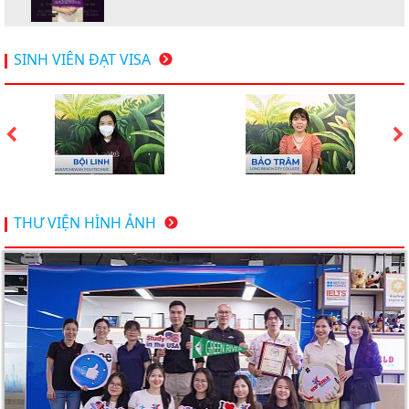
Hội thảo du học Mỹ 18.4.2026 - Đại học Mỹ học phí
SINH VIÊN ĐẠT VISA
dưới 20k/ năm
Du học Mỹ 2026 - Lấy bằng cử nhân lúc 20 tuổi cùng
chương trình High School Completion, Washington
Du học Thụy Sĩ 2026 – Những ưu thế nổi bật đang chờ
THƯ VIỆN HÌNH ẢNH
bạn khám phá
Du học Mỹ năm 2026: Cơ hội học tập và trải nghiệm tại
nền giáo dục hàng đầu
TƯ VẤN DU HỌC TOÀN DIỆN – BƯỚC ĐỆM VỮNG
CHẮC TỪ NEW WORLD EDUCATION