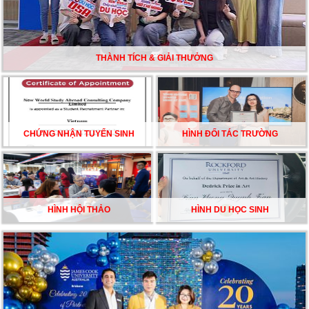
DU HỌC ÚC DẦN TRỞ THÀNH LỰA CHỌN HÀNG
ĐẦU CỦA DU HỌC SINH NĂM 2026 – VÀ TẤT CẢ
ĐỀU CÓ LÝ DO!!
THÀNH TÍCH & GIẢI THƯỞNG
CHẠM GIẤC MƠ DU HỌC MỸ – BẮT ĐẦU TỪ NGÀY
HỘI GHI DANH & SĂN HỌC BỔNG KỲ SPRING 2026
CHỨNG NHẬN TUYỂN SINH
HÌNH ĐỐI TÁC TRƯỜNG
HÌNH HỘI THẢO
HÌNH DU HỌC SINH