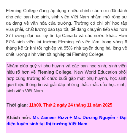
Fleming College đang áp dụng nhiều chính sách
ưu đãi dành
cho các bạn học sinh, sinh viên Việt Nam nhằm mở rộng sự
đa dạng về văn hóa của trường. Trường có chi phí học tập
vừa phải, chất lượng đào tạo tốt, dễ dàng chuyển tiếp vào hơn
37 trường đại học uy tín tại Canada và các nước khác. Hơn
87% sinh viên tại trường Fleming có việc làm trong vòng 6
tháng kể từ khi tốt nghiệp và 95% nhà tuyển dụng hài lòng về
chất lượng sinh viên tốt nghiệp tại Fleming College.
Nhằm giúp quý vị phụ huynh và các bạn học sinh, sinh viên
hiểu rõ hơn về
Fleming College
, New World Education phối
hợp cùng trường tổ chức buổi gặp mặt phụ huynh, học sinh
giới thiệu thông tin và giải đáp những thắc mắc của học sinh,
sinh viên Việt Nam.
Thời gian:
11h00, Thứ 2 ngày 24 tháng 11 năm 2025
Khách mời:
Mr. Zameer Rizvi + Ms. Dương Nguyễn
-
Đ
ại
diện tuyển sinh tại thị trường Việt Nam