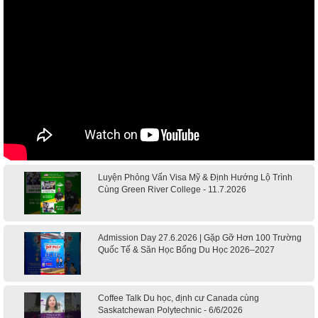
Luyện Phỏng Vấn Visa Mỹ & Định Hướng Lộ Trình
Cùng Green River College - 11.7.2026
Admission Day 27.6.2026 | Gặp Gỡ Hơn 100 Trường
Quốc Tế & Săn Học Bổng Du Học 2026–2027
Coffee Talk Du học, định cư Canada cùng
Saskatchewan Polytechnic - 6/6/2026