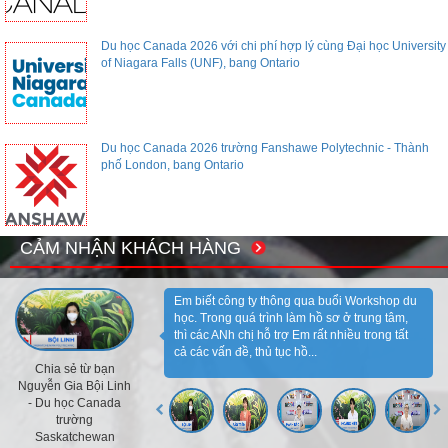
Du học Canada 2026 với chi phí hợp lý cùng Đại học University
of Niagara Falls (UNF), bang Ontario
Du học Canada 2026 trường Fanshawe Polytechnic - Thành
phố London, bang Ontario
CẢM NHẬN KHÁCH HÀNG
Em biết công ty thông qua buổi Workshop du
học. Trong quá trình làm hồ sơ ở trung tâm,
thì các ANh chị hỗ trợ Em rất nhiều trong tất
cả các vấn đề, thủ tục hồ...
Chia sẻ từ bạn
Nguyễn Gia Bội Linh
- Du học Canada
trường
Saskatchewan