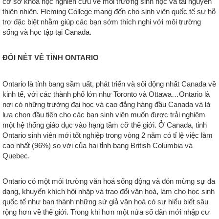
cơ sở khoa học nghiên cứu về môi trường sinh học và tài nguyên
thiên nhiên. Fleming College mang đến cho sinh viên quốc tế sự hỗ
trợ đặc biệt nhằm giúp các bạn sớm thích nghi với môi trường
sống và học tập tại Canada.
ĐÔI NÉT VỀ TỈNH ONTARIO
Ontario là tỉnh bang sầm uất, phát triển và sôi động nhất Canada về
kinh tế, với các thành phố lớn như Toronto và Ottawa…Ontario là
nơi có những trường đại học và cao đẳng hàng đầu Canada và là
lựa chọn đầu tiên cho các bạn sinh viên muốn được trải nghiệm
một hệ thống giáo dục vào hạng tầm cỡ thế giới. Ở Canada, tỉnh
Ontario sinh viên mới tốt nghiệp trong vòng 2 năm có tỉ lệ việc làm
cao nhất (96%) so với của hai tỉnh bang British Columbia và
Quebec.
Ontario có một môi trường văn hoá sống động và đón mừng sự đa
dạng, khuyến khích hội nhập và trao đổi văn hoá, làm cho học sinh
quốc tế như bạn thành những sứ giả văn hoá có sự hiểu biết sâu
rộng hơn về thế giới. Trong khi hơn một nửa số dân mới nhập cư