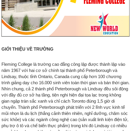
GIỚI THIỆU VỀ TRƯỜNG
Fleming College là trường cao đẳng công lập được thành lập vào
năm 1967 với hai cơ sở chính tại thành phố Peterborough và
Lindsay, thuộc tỉnh Ontario, Canada cung cấp hơn 100 chương
trình giảng dạy cho 16.000 sinh viên toàn thời gian và bán thời gian.
Nhìn chung, cả 2 thành phố Peterborough và Lindsay đều sôi động
với đầy đủ cơ sở hạ tầng, tiện nghi hiện đại tọa lạc trong không
gian ngập tràn sắc xanh và chỉ cách Toronto đúng 1,5 giờ di
chuyển. Thành phố Peterborough phát triển với 2 lĩnh vực kinh tế
mũi nhọn là du lịch (thắng cảnh thiên nhiên, nghỉ dưỡng, chăm sóc
sức khỏe) và các ngành công nghệ cao (sản xuất linh kiện điện tử,
phụ trợ ô tô và chế biến thực phẩm) trong khi đó Lindsay có nhiều