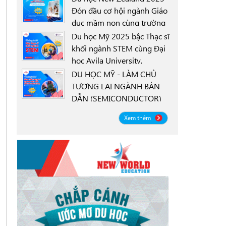
Đón đầu cơ hội ngành Giáo
dục mầm non cùng trường
0000-00-00
New Zealand Tertiary
Du học Mỹ 2025 bậc Thạc sĩ
College NZTC
khối ngành STEM cùng Đại
học Avila University,
0000-00-00
Goodyear, Arizona
DU HỌC MỸ - LÀM CHỦ
TƯƠNG LAI NGÀNH BÁN
DẪN (SEMICONDUCTOR)
0000-00-00
CÙNG ĐẠI HỌC OREGON
Xem thêm
STATE UNIVERSITY OSU