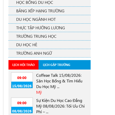
HỌC BỔNG DU HỌC
BẢNG XẾP HẠNG TRƯỜNG
DU HỌC NGÀNH HOT
THỰC TẬP HƯỞNG LƯƠNG
TRƯỜNG TRUNG HỌC
DU HỌC HÈ
TRƯỜNG ANH NGỮ
LỊCH HỘI THẢO
LỊCH GẶP TRƯỜNG
Coffeae Talk 15/08/2026:
09:00
Săn Học Bổng & Tìm Hiểu
15/08/2026
Du Học Mỹ ...
Mỹ
Sự Kiện Du Học Cao Đẳng
09:00
Mỹ 08/08/2026: Tối Ưu Chi
08/08/2026
Phí – ...