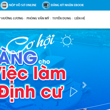
NỘP HỒ SƠ ONLINE
ĐĂNG KÝ NHẬN EBOOK
P HƯỞNG LƯƠNG
PHỎNG VẤN MỸ
TUYỂN DỤNG
LIÊN HỆ
Next