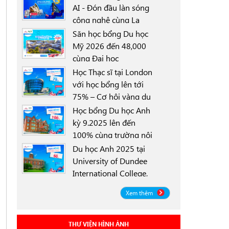
AI - Đón đầu làn sóng
công nghệ cùng La
0000-00-00
Trobe University
Săn học bổng Du học
Sydney Campus với
Mỹ 2026 đến 48,000
học bổng 30%
cùng Đại học
0000-00-00
University of North
Học Thạc sĩ tại London
Texas (UNT)
với học bổng lên tới
75% – Cơ hội vàng du
0000-00-00
học Anh 2025
Học bổng Du học Anh
kỳ 9.2025 lên đến
100% cùng trường nội
0000-00-00
trú Worthgate School
Du học Anh 2025 tại
Canterbury
University of Dundee
International College,
0000-00-00
Scotland ICD - Lộ trình
Xem thêm
linh hoạt, học bổng
đến 50%
THƯ VIỆN HÌNH ẢNH