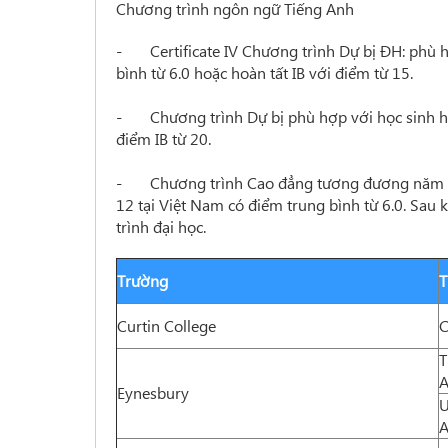
Chương trình ngôn ngữ Tiếng Anh
-
Certificate IV Chương trình Dự bị ĐH: phù 
bình từ 6.0 hoặc hoàn tất IB với điểm từ 15.
-
Chương trình Dự bị phù hợp với học sinh ho
điểm IB từ 20.
-
Chương trình Cao đẳng tương đương năm n
12 tại Việt Nam có điểm trung bình từ 6.0. Sau 
trình đại học.
Trường
T
Curtin College
C
T
A
Eynesbury
U
A