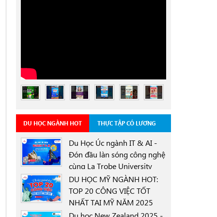
DU HỌC NGÀNH HOT
THỰC TẬP CÓ LƯƠNG
Du Học Úc ngành IT & AI -
Đón đầu làn sóng công nghệ
cùng La Trobe University
0000-00-00
Sydney Campus với học
DU HỌC MỸ NGÀNH HOT:
bổng 30%
TOP 20 CÔNG VIỆC TỐT
NHẤT TẠI MỸ NĂM 2025
0000-00-00
Du học New Zealand 2025 -