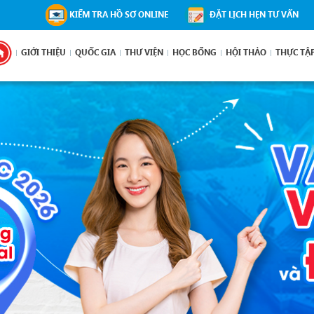
KIỂM TRA HỒ SƠ ONLINE
ĐẶT LỊCH HẸN TƯ VẤN
GIỚI THIỆU
QUỐC GIA
THƯ VIỆN
HỌC BỔNG
HỘI THẢO
THỰC TẬ