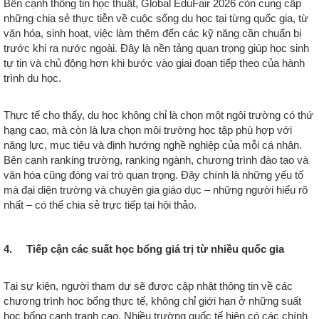
Bên cạnh thông tin học thuật, Global EduFair 2026 còn cung cấp
những chia sẻ thực tiễn về cuộc sống du học tại từng quốc gia, từ
văn hóa, sinh hoạt, việc làm thêm đến các kỹ năng cần chuẩn bị
trước khi ra nước ngoài. Đây là nền tảng quan trọng giúp học sinh
tự tin và chủ động hơn khi bước vào giai đoạn tiếp theo của hành
trình du học.
Thực tế cho thấy, du học không chỉ là chọn một ngôi trường có thứ
hạng cao, mà còn là lựa chọn môi trường học tập phù hợp với
năng lực, mục tiêu và định hướng nghề nghiệp của mỗi cá nhân.
Bên cạnh ranking trường, ranking ngành, chương trình đào tạo và
văn hóa cũng đóng vai trò quan trọng. Đây chính là những yếu tố
mà đại diện trường và chuyên gia giáo dục – những người hiểu rõ
nhất – có thể chia sẻ trực tiếp tại hội thảo.
4. Tiếp cận các suất học bổng giá trị từ nhiều quốc gia
Tại sự kiện, người tham dự sẽ được cập nhật thông tin về các
chương trình học bổng thực tế, không chỉ giới hạn ở những suất
học bổng cạnh tranh cao. Nhiều trường quốc tế hiện có các chính