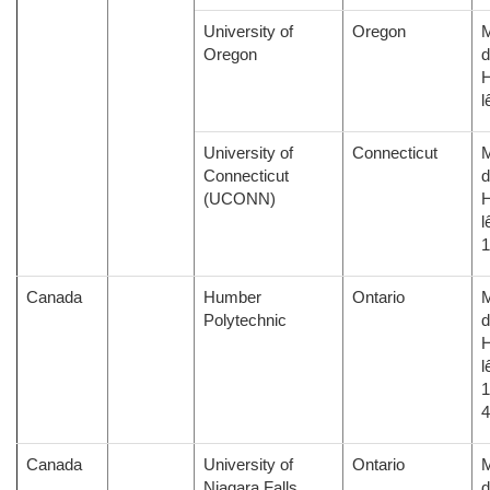
University of
Oregon
M
Oregon
d
H
l
University of
Connecticut
M
Connecticut
d
(UCONN)
H
l
Canada
Humber
Ontario
M
Polytechnic
d
H
l
1
Canada
University of
Ontario
M
Niagara Falls
d