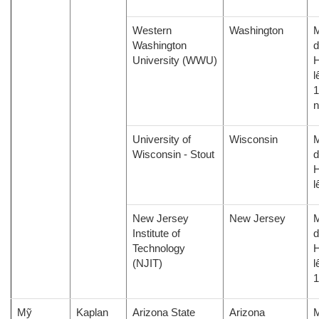
Western
Washington
M
Washington
d
University (WWU)
H
l
1
University of
Wisconsin
M
Wisconsin - Stout
d
H
l
New Jersey
New Jersey
M
Institute of
d
Technology
H
(NJIT)
l
1
Mỹ
Kaplan
Arizona State
Arizona
M