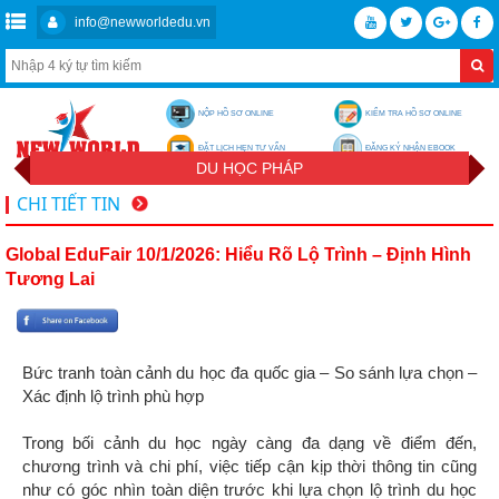
info@newworldedu.vn
NỘP HỒ SƠ ONLINE
KIỂM TRA HỒ SƠ ONLINE
ĐẶT LỊCH HẸN TƯ VẤN
ĐĂNG KÝ NHẬN EBOOK
DU HỌC PHÁP
CHI TIẾT TIN
Global EduFair 10/1/2026: Hiểu Rõ Lộ Trình – Định Hình
Tương Lai
Bức tranh toàn cảnh du học đa quốc gia – So sánh lựa chọn –
Xác định lộ trình phù hợp
Trong bối cảnh du học ngày càng đa dạng về điểm đến,
chương trình và chi phí, việc tiếp cận kịp thời thông tin cũng
như có góc nhìn toàn diện trước khi lựa chọn lộ trình du học