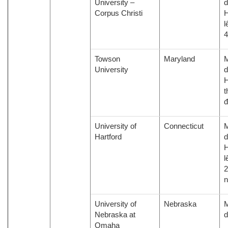
University –
d
Corpus Christi
H
l
4
Towson
Maryland
M
University
d
H
t
đ
University of
Connecticut
M
Hartford
d
H
l
2
University of
Nebraska
M
Nebraska at
d
Omaha