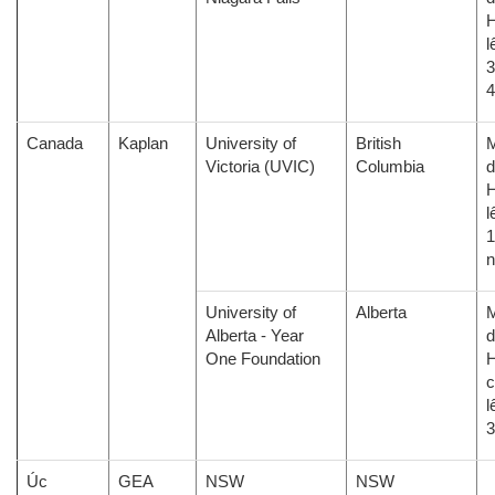
H
l
3
Canada
Kaplan
University of
British
M
Victoria (UVIC)
Columbia
d
H
l
1
University of
Alberta
M
Alberta - Year
d
One Foundation
H
c
l
Úc
GEA
NSW
NSW