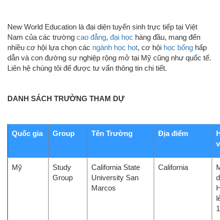
New World Education là đại diện tuyển sinh trực tiếp tại Việt
Nam của các trường
cao đẳng
,
đại học
hàng đầu, mang đến
nhiều cơ hội lựa chọn các
ngành học hot
, cơ hội
học bổng
hấp
dẫn và con đường sự nghiệp rộng mở tại Mỹ cũng như quốc tế.
Liên hệ chúng tôi để được tư vấn thông tin chi tiết.
DANH SÁCH TRƯỜNG THAM DỰ
Quốc gia
Group
Tên Trường
Địa điểm
v
Mỹ
Study
California State
California
M
Group
University San
d
Marcos
H
l
1