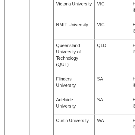
Victoria University
VIC
H
l
RMIT University
VIC
H
l
Queensland
QLD
H
University of
l
Technology
(QUT)
Flinders
SA
H
University
l
Adelaide
SA
H
University
l
Curtin University
WA
H
l