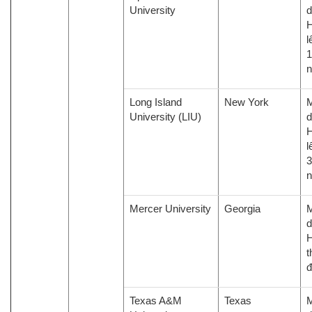
University
d
H
l
1
Long Island
New York
M
University (LIU)
d
H
l
3
Mercer University
Georgia
M
d
H
t
đ
Texas A&M
Texas
M