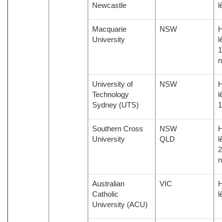
Newcastle
l
Macquarie
NSW
H
University
l
1
University of
NSW
H
Technology
l
Sydney (UTS)
Southern Cross
NSW
H
University
QLD
l
2
Australian
VIC
H
Catholic
l
University (ACU)