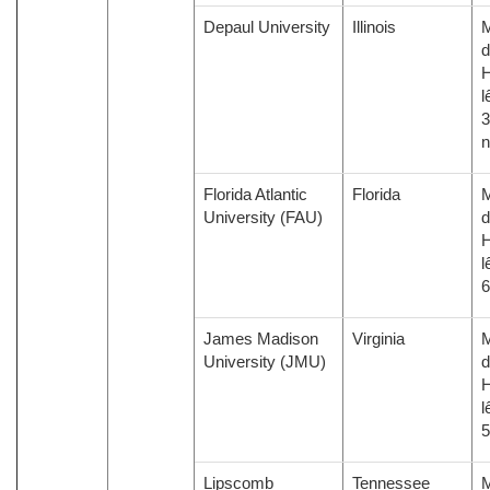
Depaul University
Illinois
M
d
H
l
3
Florida Atlantic
Florida
M
University (FAU)
d
H
l
6
James Madison
Virginia
M
University (JMU)
d
H
l
5
Lipscomb
Tennessee
M