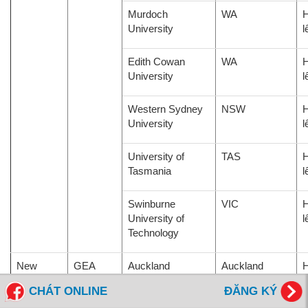
Murdoch
WA
H
University
l
Edith Cowan
WA
H
University
l
Western Sydney
NSW
H
University
l
University of
TAS
H
Tasmania
l
Swinburne
VIC
H
University of
l
Technology
New
GEA
Auckland
Auckland
H
Zealand
University of
l
CHÁT ONLINE
ĐĂNG KÝ
Technology AUT
1