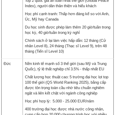
Top 2 quốc gia an toàn nhất thế giới (Global Peace
Index), người dân thân thiện và hiếu khách
Học phí cạnh tranh: Thấp hơn đáng kể so với Anh,
Úc, Mỹ hay Canada
Du học sinh được phép làm thêm 20 giờ/tuần trong
học kỳ, 40 giờ/tuần trong kỳ nghỉ
Chính sách ở lại làm việc hấp dẫn: 12 tháng (Cử
nhân Level 8), 24 tháng (Thạc sĩ Level 9), trên 48
tháng (Tiến sĩ Level 10)
Đức
Nền kinh tế mạnh số 3 thế giới (sau Mỹ và Trung
Quốc), tỷ lệ thất nghiệp chỉ 3.5% - thấp nhất EU
Chất lượng học thuật cao: 5 trường đại học lọt top
100 thế giới (QS World Ranking 2025), bằng cấp
được tôn trọng toàn cầu nhờ tiêu chuẩn nghiêm
ngặt và liên kết chặt với ngành công nghiệp
Học phí hợp lý: 5.000 - 25.000 EUR/năm
400 trường đại học được nhà nước công nhận,
cung cấp hơn 20.000 chương trình học với nhiều