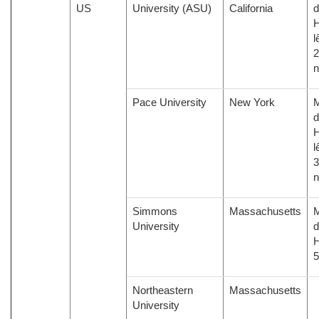
US
University (ASU)
California
d
H
l
2
Pace University
New York
M
d
H
l
3
Simmons
Massachusetts
M
University
d
H
Northeastern
Massachusetts
University