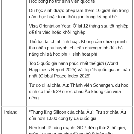
Học bổng hỗ trợ sinh viên quốc tế
Du học sinh được phép làm thêm 16 giờ/tuần trong
năm học hoặc toàn thời gian trong kỳ nghỉ hè
Visa Orientation Year: Ở lại 12 tháng sau tốt nghiệp
để tìm việc hoặc khởi nghiệp
Thủ tục tài chính linh hoạt: Không cần chứng minh
thu nhập phụ huynh, chỉ cần chứng minh đủ khả
năng chi trả học phí + sinh hoạt phí
Top 5 quốc gia hạnh phúc nhất thế giới (World
Happiness Report 2025) và Top 15 quốc gia an toàn
nhất (Global Peace Index 2025)
Tự do đi lại châu Âu: Thành viên Schengen, du học
sinh có thể đi 29 nước châu Âu không cần visa
riêng
Ireland
“Thung lũng Silicon của châu Âu": Trụ sở châu Âu
của hơn 1.000 công ty đa quốc gia
Nền kinh tế hùng mạnh: GDP đứng thứ 2 thế giới,
mức lương trung bình đứng thứ 9 toàn cầu