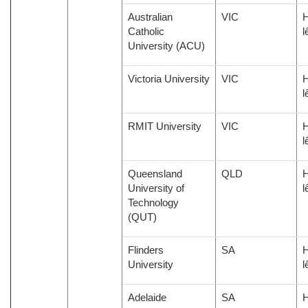
Australian
VIC
H
Catholic
l
University (ACU)
Victoria University
VIC
H
l
RMIT University
VIC
H
l
Queensland
QLD
H
University of
l
Technology
(QUT)
Flinders
SA
H
University
l
Adelaide
SA
H