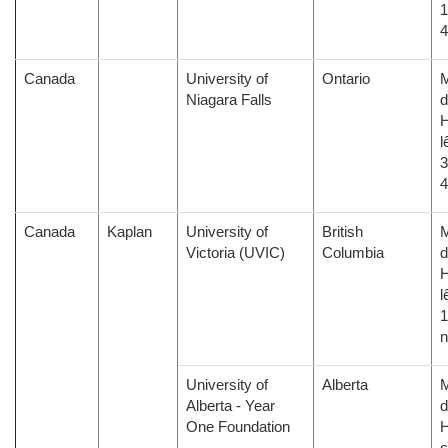
1
Canada
University of
Ontario
M
Niagara Falls
d
H
l
3
Canada
Kaplan
University of
British
M
Victoria (UVIC)
Columbia
d
H
l
1
University of
Alberta
M
Alberta - Year
d
One Foundation
H
c