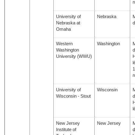
University of
Nebraska
M
Nebraska at
d
Omaha
Western
Washington
M
Washington
d
University (WWU)
H
l
1
University of
Wisconsin
M
Wisconsin - Stout
d
H
l
New Jersey
New Jersey
M
Institute of
d