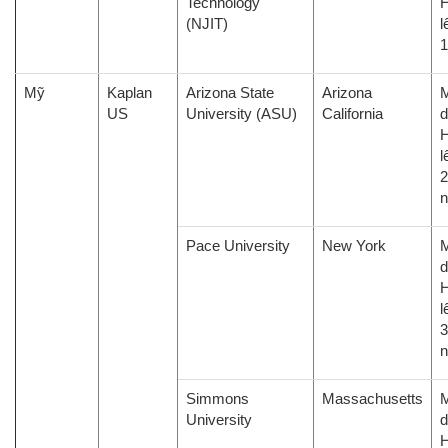
Technology
H
(NJIT)
l
1
Mỹ
Kaplan
Arizona State
Arizona
M
US
University (ASU)
California
d
H
l
2
Pace University
New York
M
d
H
l
3
Simmons
Massachusetts
M
University
d
H