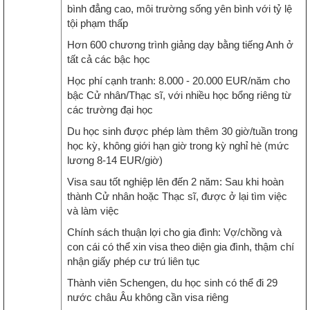
bình đẳng cao, môi trường sống yên bình với tỷ lệ
tội phạm thấp
Hơn 600 chương trình giảng dạy bằng tiếng Anh ở
tất cả các bậc học
Học phí cạnh tranh: 8.000 - 20.000 EUR/năm cho
bậc Cử nhân/Thạc sĩ, với nhiều học bổng riêng từ
các trường đại học
Du học sinh được phép làm thêm 30 giờ/tuần trong
học kỳ, không giới hạn giờ trong kỳ nghỉ hè (mức
lương 8-14 EUR/giờ)
Visa sau tốt nghiệp lên đến 2 năm: Sau khi hoàn
thành Cử nhân hoặc Thạc sĩ, được ở lại tìm việc
và làm việc
Chính sách thuận lợi cho gia đình: Vợ/chồng và
con cái có thể xin visa theo diện gia đình, thậm chí
nhận giấy phép cư trú liên tục
Thành viên Schengen, du học sinh có thể đi 29
nước châu Âu không cần visa riêng