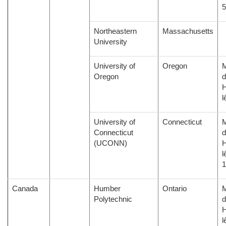
Northeastern
Massachusetts
University
University of
Oregon
M
Oregon
d
H
l
University of
Connecticut
M
Connecticut
d
(UCONN)
H
l
Canada
Humber
Ontario
M
Polytechnic
d
H
l