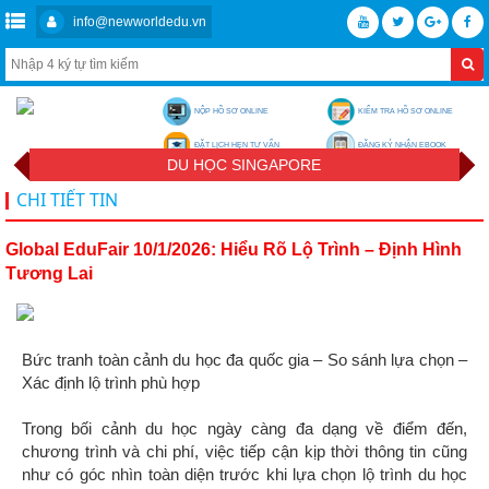
info@newworldedu.vn
NỘP HỒ SƠ ONLINE
KIỂM TRA HỒ SƠ ONLINE
ĐẶT LỊCH HẸN TƯ VẤN
ĐĂNG KÝ NHẬN EBOOK
DU HỌC SINGAPORE
CHI TIẾT TIN
Global EduFair 10/1/2026: Hiểu Rõ Lộ Trình – Định Hình
Tương Lai
Bức tranh toàn cảnh du học đa quốc gia – So sánh lựa chọn –
Xác định lộ trình phù hợp
Trong bối cảnh du học ngày càng đa dạng về điểm đến,
chương trình và chi phí, việc tiếp cận kịp thời thông tin cũng
như có góc nhìn toàn diện trước khi lựa chọn lộ trình du học