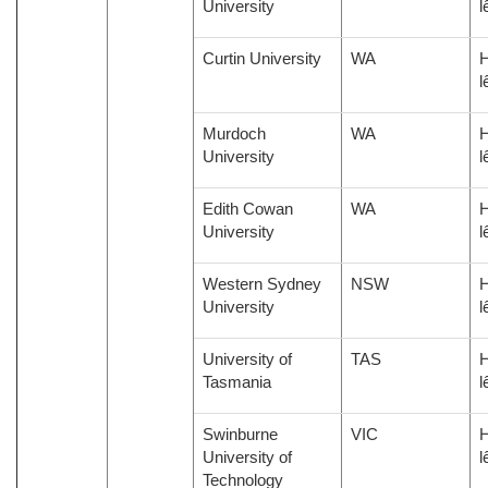
University
l
Curtin University
WA
H
l
Murdoch
WA
H
University
l
Edith Cowan
WA
H
University
l
Western Sydney
NSW
H
University
l
University of
TAS
H
Tasmania
l
Swinburne
VIC
H
University of
l
Technology