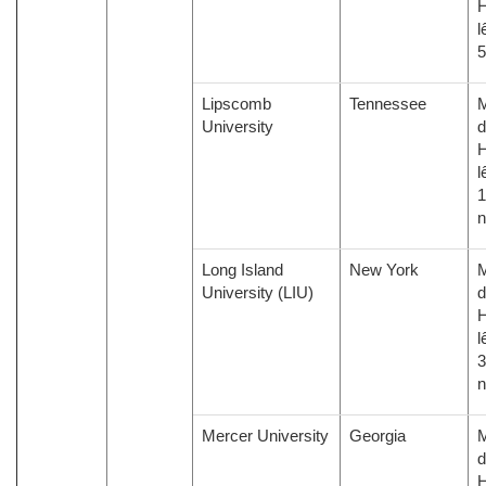
H
l
5
Lipscomb
Tennessee
M
University
d
H
l
1
Long Island
New York
M
University (LIU)
d
H
l
3
Mercer University
Georgia
M
d
H