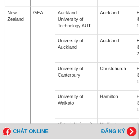
New
GEA
Auckland
Auckland
H
Zealand
University of
l
Technology AUT
1
University of
Auckland
H
Auckland
l
2
University of
Christchurch
H
Canterbury
l
1
University of
Hamilton
H
Waikato
l
1
Victoria University
Wellington
H
of Wellington
l
CHÁT ONLINE
ĐĂNG KÝ
1