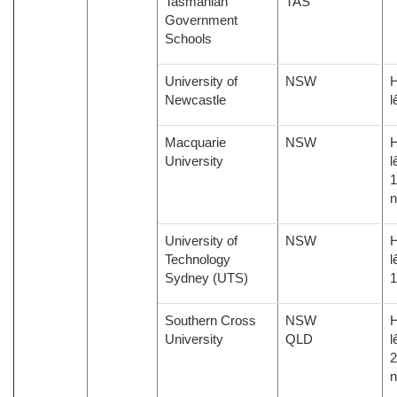
Tasmanian
TAS
Government
Schools
University of
NSW
H
Newcastle
l
Macquarie
NSW
H
University
l
1
University of
NSW
H
Technology
l
Sydney (UTS)
Southern Cross
NSW
H
University
QLD
l
2