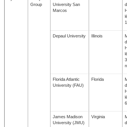
Group
University San
d
Marcos
H
l
1
Depaul University
Illinois
M
d
H
l
3
Florida Atlantic
Florida
M
University (FAU)
d
H
l
6
James Madison
Virginia
M
University (JMU)
d