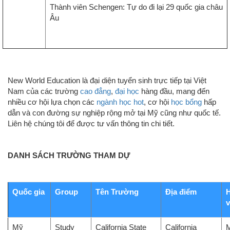
Thành viên Schengen: Tự do đi lại 29 quốc gia châu
Âu
New World Education là đại diện tuyển sinh trực tiếp tại Việt
Nam của các trường
cao đẳng
,
đại học
hàng đầu, mang đến
nhiều cơ hội lựa chọn các
ngành học hot
, cơ hội
học bổng
hấp
dẫn và con đường sự nghiệp rộng mở tại Mỹ cũng như quốc tế.
Liên hệ chúng tôi để được tư vấn thông tin chi tiết.
DANH SÁCH TRƯỜNG THAM DỰ
Quốc gia
Group
Tên Trường
Địa điểm
v
Mỹ
Study
California State
California
M