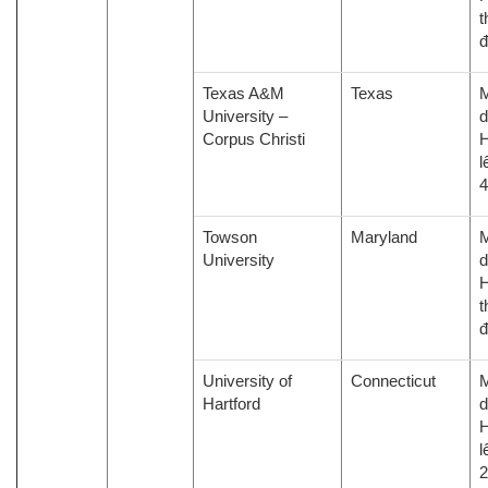
t
đ
Texas A&M
Texas
M
University –
d
Corpus Christi
H
l
4
Towson
Maryland
M
University
d
H
t
đ
University of
Connecticut
M
Hartford
d
H
l
2