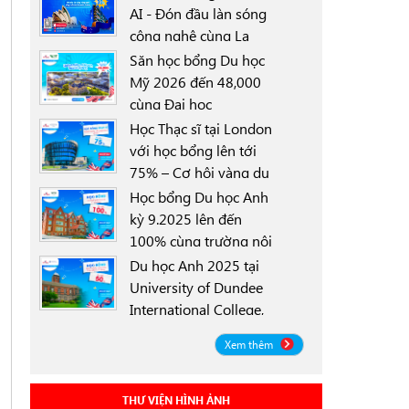
AI - Đón đầu làn sóng
công nghệ cùng La
0000-00-00
Trobe University
Săn học bổng Du học
Sydney Campus với
Mỹ 2026 đến 48,000
học bổng 30%
cùng Đại học
0000-00-00
University of North
Học Thạc sĩ tại London
Texas (UNT)
với học bổng lên tới
75% – Cơ hội vàng du
0000-00-00
học Anh 2025
Học bổng Du học Anh
kỳ 9.2025 lên đến
100% cùng trường nội
0000-00-00
trú Worthgate School
Du học Anh 2025 tại
Canterbury
University of Dundee
International College,
0000-00-00
Scotland ICD - Lộ trình
Xem thêm
linh hoạt, học bổng
đến 50%
THƯ VIỆN HÌNH ẢNH