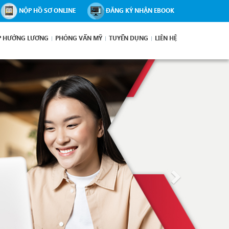
NỘP HỒ SƠ ONLINE
ĐĂNG KÝ NHẬN EBOOK
P HƯỞNG LƯƠNG
PHỎNG VẤN MỸ
TUYỂN DỤNG
LIÊN HỆ
Next