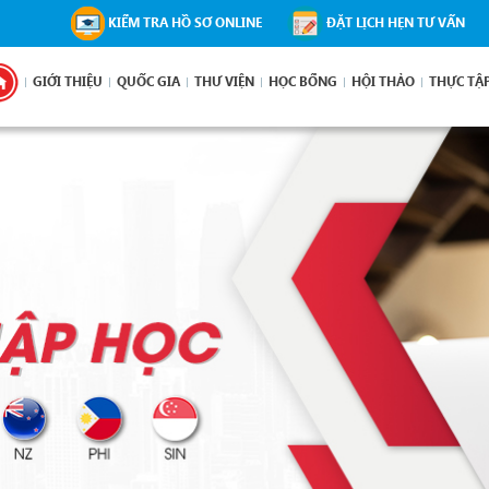
KIỂM TRA HỒ SƠ ONLINE
ĐẶT LỊCH HẸN TƯ VẤN
GIỚI THIỆU
QUỐC GIA
THƯ VIỆN
HỌC BỔNG
HỘI THẢO
THỰC TẬ