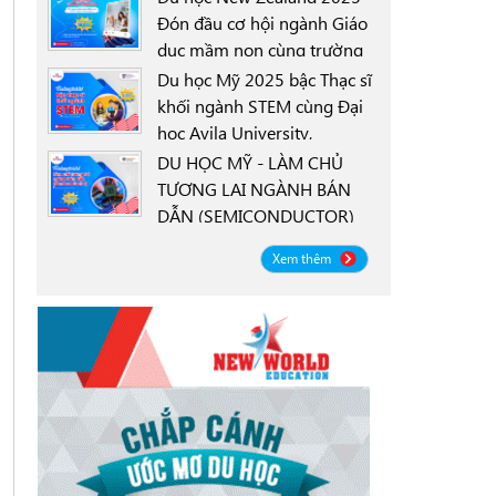
Đón đầu cơ hội ngành Giáo
dục mầm non cùng trường
0000-00-00
New Zealand Tertiary
Du học Mỹ 2025 bậc Thạc sĩ
College NZTC
khối ngành STEM cùng Đại
học Avila University,
0000-00-00
Goodyear, Arizona
DU HỌC MỸ - LÀM CHỦ
TƯƠNG LAI NGÀNH BÁN
DẪN (SEMICONDUCTOR)
0000-00-00
CÙNG ĐẠI HỌC OREGON
Xem thêm
STATE UNIVERSITY OSU