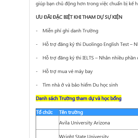
giúp bạn chủ động hơn trong việc chuẩn bị kế h
ƯU ĐÃI ĐẶC BIỆT KHI THAM DỰ SỰ KIỆN
- Miễn phí ghi danh Trường
- Hỗ trợ đăng ký thi Duolingo English Test –
- Hỗ trợ đăng ký thi IELTS – Nhân nhiều phần q
- Hỗ trợ mua vé máy bay
- Tìm nhà ở và bảo hiểm Du học sinh
Danh sách Trường tham dự và học bổng
Tổ chức
Tên trường
Avila University Arizona
Wright State University