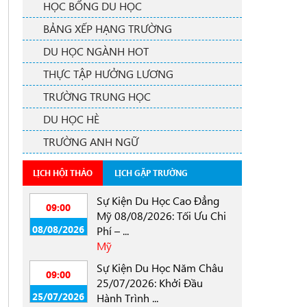
HỌC BỔNG DU HỌC
BẢNG XẾP HẠNG TRƯỜNG
DU HỌC NGÀNH HOT
THỰC TẬP HƯỞNG LƯƠNG
TRƯỜNG TRUNG HỌC
DU HỌC HÈ
TRƯỜNG ANH NGỮ
LỊCH HỘI THẢO
LỊCH GẶP TRƯỜNG
Sự Kiện Du Học Cao Đẳng
09:00
Mỹ 08/08/2026: Tối Ưu Chi
08/08/2026
Phí – ...
Mỹ
Sự Kiện Du Học Năm Châu
09:00
25/07/2026: Khởi Đầu
25/07/2026
Hành Trình ...