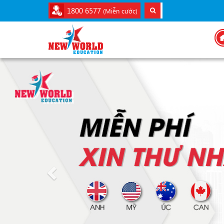
1800 6577
(Miễn cước)
Previous