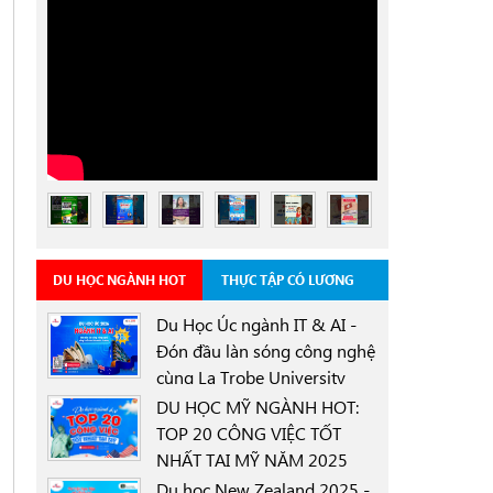
DU HỌC NGÀNH HOT
THỰC TẬP CÓ LƯƠNG
Du Học Úc ngành IT & AI -
Đón đầu làn sóng công nghệ
cùng La Trobe University
0000-00-00
Sydney Campus với học
DU HỌC MỸ NGÀNH HOT:
bổng 30%
TOP 20 CÔNG VIỆC TỐT
NHẤT TẠI MỸ NĂM 2025
0000-00-00
Du học New Zealand 2025 -