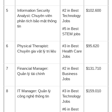
5
Information Security
#2 in Best
$102.600
Analyst: Chuyên viên
Technology
phân tích bảo mật thông
Jobs
tin
#5 in Best
STEM jobs
6
Physical Therapist:
#3 in Best
$95.620
Chuyên gia vật lý trị liệu
Health Care
Jobs
7
Financial Manager:
#2 in Best
$131.710
Quản lý tài chính
Business
Jobs
8
IT Manager: Quản lý
#3 in Best
$159.010
công nghệ thông tin
Technology
Jobs
#6 in Best