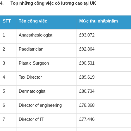
4. Top những công việc có lương cao tại UK
STT
Tên công việc
Mức thu nhập/năm
1
Anaesthesiologist:
£93,072
2
Paediatrician
£92,864
3
Plastic Surgeon
£90,531
4
Tax Director
£89,619
5
Dermatologist
£86,734
6
Director of engineering
£78,368
7
Director of IT
£77,446