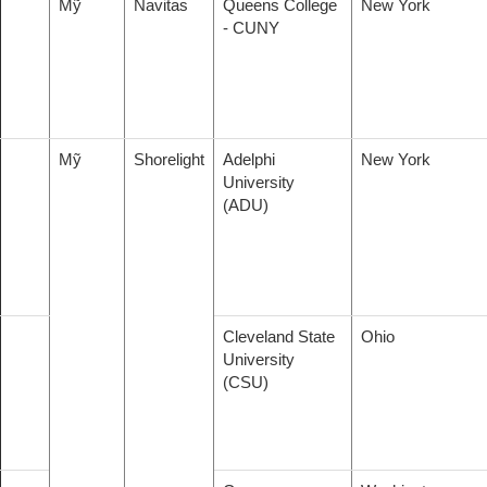
Mỹ
Navitas
Queens College
New York
- CUNY
Mỹ
Shorelight
Adelphi
New York
University
(ADU)
Cleveland State
Ohio
University
(CSU)