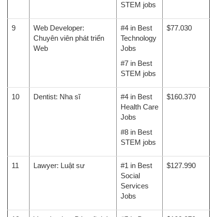
STEM jobs
9
Web Developer:
#4 in Best
$77.030
Chuyên viên phát triển
Technology
Web
Jobs
#7 in Best
STEM jobs
10
Dentist: Nha sĩ
#4 in Best
$160.370
Health Care
Jobs
#8 in Best
STEM jobs
11
Lawyer: Luật sư
#1 in Best
$127.990
Social
Services
Jobs