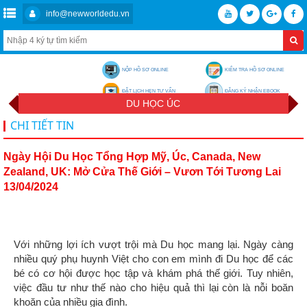
info@newworldedu.vn
NỘP HỒ SƠ ONLINE
KIỂM TRA HỒ SƠ ONLINE
ĐẶT LỊCH HẸN TƯ VẤN
ĐĂNG KÝ NHẬN EBOOK
DU HỌC ÚC
CHI TIẾT TIN
Ngày Hội Du Học Tổng Hợp Mỹ, Úc, Canada, New
Zealand, UK: Mở Cửa Thế Giới – Vươn Tới Tương Lai
13/04/2024
Với những lợi ích vượt trội mà Du học mang lại. Ngày càng
nhiều quý phụ huynh Việt cho con em mình đi Du học để các
bé có cơ hội được học tập và khám phá thế giới. Tuy nhiên,
việc đầu tư như thế nào cho hiệu quả thì lại còn là nỗi boăn
khoăn của nhiều gia đình.