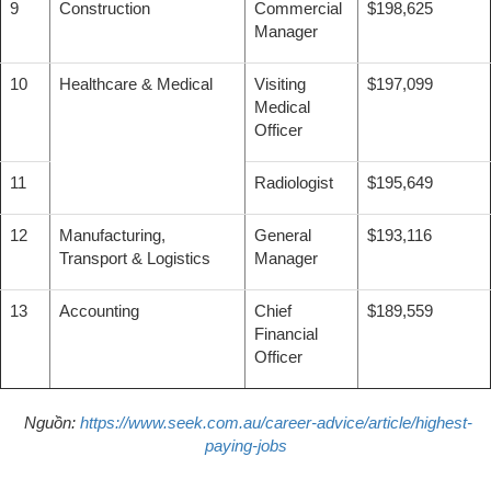
9
Construction
Commercial
$198,625
Manager
10
Healthcare & Medical
Visiting
$197,099
Medical
Officer
11
Radiologist
$195,649
12
Manufacturing,
General
$193,116
Transport & Logistics
Manager
13
Accounting
Chief
$189,559
Financial
Officer
Nguồn:
https://www.seek.com.au/career-advice/article/highest-
paying-jobs