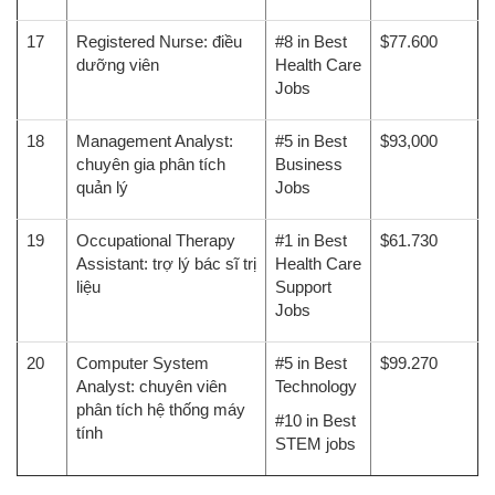
17
Registered Nurse: điều
#8 in Best
$77.600
dưỡng viên
Health Care
Jobs
18
Management Analyst:
#5 in Best
$93,000
chuyên gia phân tích
Business
quản lý
Jobs
19
Occupational Therapy
#1 in Best
$61.730
Assistant: trợ lý bác sĩ trị
Health Care
liệu
Support
Jobs
20
Computer System
#5 in Best
$99.270
Analyst: chuyên viên
Technology
phân tích hệ thống máy
#10 in Best
tính
STEM jobs