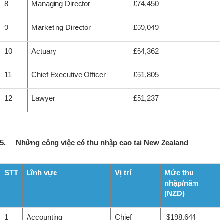
8
Managing Director
£74,450
9
Marketing Director
£69,049
10
Actuary
£64,362
11
Chief Executive Officer
£61,805
12
Lawyer
£51,237
5. Những công việc có thu nhập cao tại New Zealand
STT
Lĩnh vực
Vị trí
Mức thu
nhập/năm
(NZD)
1
Accounting
Chief
$198,644