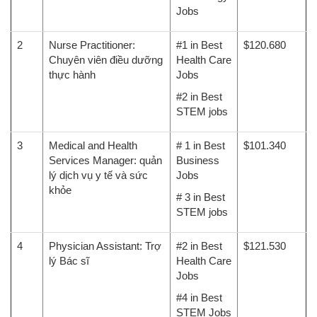
Jobs
2
Nurse Practitioner:
#1 in Best
$120.680
Chuyên viên điều dưỡng
Health Care
thực hành
Jobs
#2 in Best
STEM jobs
3
Medical and Health
# 1 in Best
$101.340
Services Manager: quản
Business
lý dịch vụ y tế và sức
Jobs
khỏe
# 3 in Best
STEM jobs
4
Physician Assistant: Trợ
#2 in Best
$121.530
lý Bác sĩ
Health Care
Jobs
#4 in Best
STEM Jobs