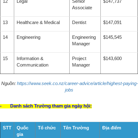
12
Legal
Senior
$147,737
Associate
13
Healthcare & Medical
Dentist
$147,091
14
Engineering
Engineering
$145,545
Manager
15
Information &
Project
$143,600
Communication
Manager
Nguồn:
https://www.seek.co.nz/career-advice/article/highest-paying-
jobs
- Danh sách Trường tham gia ngày hội:
STT
Quốc
Tổ chức
Tên Trường
Địa điểm
gia