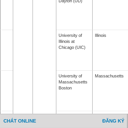
Dayton (UD)
University of
Illinois
Illinois at
Chicago (UIC)
University of
Massachusetts
Massachusetts
Boston
University of
Nevada
CHÁT ONLINE
ĐĂNG KÝ
Nevada, Reno