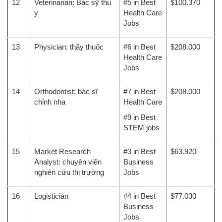
12
Veterinarian: Bác sỹ thú
#5 in Best
$100.370
y
Health Care
Jobs
13
Physician: thầy thuốc
#6 in Best
$208.000
Health Care
Jobs
14
Orthodontist: bác sĩ
#7 in Best
$208.000
chỉnh nha
Health Care
#9 in Best
STEM jobs
15
Market Research
#3 in Best
$63.920
Analyst: chuyên viên
Business
nghiên cứu thị trường
Jobs
16
Logistician
#4 in Best
$77.030
Business
Jobs