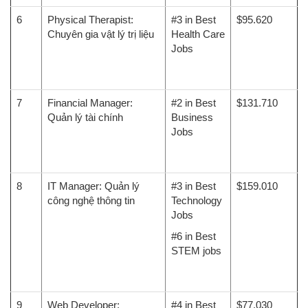
6
Physical Therapist:
#3 in Best
$95.620
Chuyên gia vật lý trị liệu
Health Care
Jobs
7
Financial Manager:
#2 in Best
$131.710
Quản lý tài chính
Business
Jobs
8
IT Manager: Quản lý
#3 in Best
$159.010
công nghệ thông tin
Technology
Jobs
#6 in Best
STEM jobs
9
Web Developer:
#4 in Best
$77.030