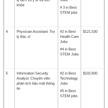
khỏe
# 3 in Best
STEM jobs
4
Physician Assistant: Trợ
#2 in Best
$121.530
lý Bác sĩ
Health Care
Jobs
#4 in Best
STEM Jobs
5
Information Security
#2 in Best
$102.600
Analyst: Chuyên viên
Technology
phân tích bảo mật thông
Jobs
tin
#5 in Best
STEM jobs