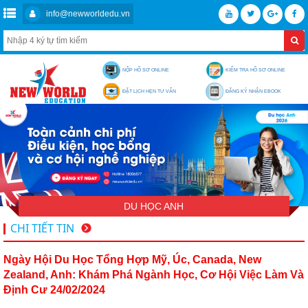
info@newworldedu.vn
NỘP HỒ SƠ ONLINE
KIỂM TRA HỒ SƠ ONLINE
ĐẶT LỊCH HẸN TƯ VẤN
ĐĂNG KÝ NHẬN EBOOK
DU HỌC ANH
CHI TIẾT TIN
Ngày Hội Du Học Tổng Hợp Mỹ, Úc, Canada, New
Zealand, Anh: Khám Phá Ngành Học, Cơ Hội Việc Làm Và
Định Cư 24/02/2024