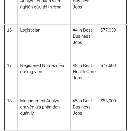
Analyst: chuyên viên
Business
nghiên cứu thị trường
Jobs
16
Logistician
#4 in Best
$77.030
Business
Jobs
17
Registered Nurse: điều
#8 in Best
$77.600
dưỡng viên
Health Care
Jobs
18
Management Analyst:
#5 in Best
$93,000
chuyên gia phân tích
Business
quản lý
Jobs