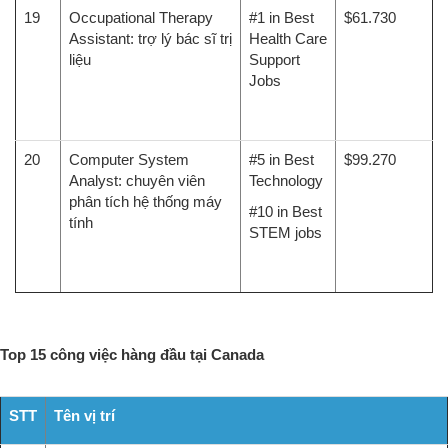
19
Occupational Therapy
#1 in Best
$61.730
Assistant: trợ lý bác sĩ trị
Health Care
liệu
Support
Jobs
20
Computer System
#5 in Best
$99.270
Analyst: chuyên viên
Technology
phân tích hệ thống máy
#10 in Best
tính
STEM jobs
Top 15 công việc hàng đầu tại Canada
STT
Tên vị trí