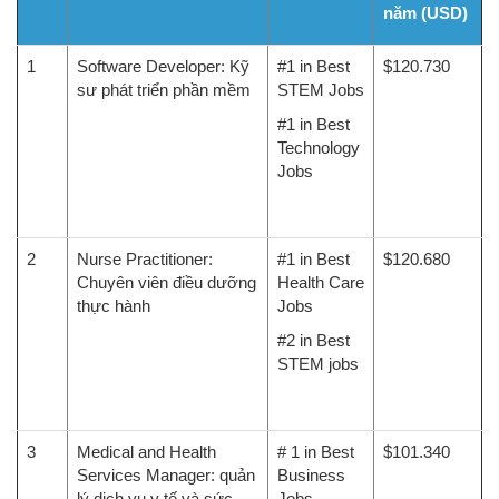
năm (USD)
1
Software Developer: Kỹ
#1 in Best
$120.730
sư phát triển phần mềm
STEM Jobs
#1 in Best
Technology
Jobs
2
Nurse Practitioner:
#1 in Best
$120.680
Chuyên viên điều dưỡng
Health Care
thực hành
Jobs
#2 in Best
STEM jobs
3
Medical and Health
# 1 in Best
$101.340
Services Manager: quản
Business
lý dịch vụ y tế và sức
Jobs