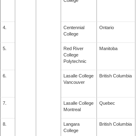
College
4.
Centennial
Ontario
College
5.
Red River
Manitoba
College
Polytechnic
6.
Lasalle College
British Columbia
Vancouver
7.
Lasalle College
Quebec
Montreal
8.
Langara
British Columbia
College