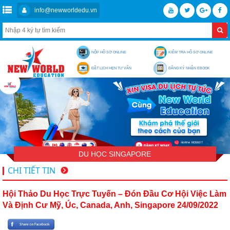
info@newworldedu.vn
NỘP HỒ SƠ ONLINE
KIỂM TRA HỒ SƠ ONLINE
ĐẶT LỊCH HẸN TƯ VẤN
ĐĂNG KÝ NHẬN EBOOK
DU HỌC SINGAPORE
CHI TIẾT TIN
Hội Thảo Du Học Trực Tuyến – Đón Đầu Cơ Hội Việc Làm
Và Định Cư Mỹ, Úc, Canada, Anh, Singapore 24/09/2022