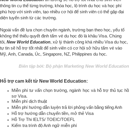
thông tin cụ thể từng trường, khóa học, lộ trình du học và học phí
phù hợp với sinh viên, tạo nhiều cơ hội để sinh viên có thể gặp đại
diện tuyển sinh từ các trường.
Ngoài vấn đề lựa chọn chuyên ngành, trường bạn theo học, yếu tố
không thể thiếu quyết định tấm vé du học đó là khâu Visa. Chúng
tôi,
New World Education
, xử lý thành công khá nhiều Visa du học,
tự tin sẽ hỗ trợ tốt nhất để sinh viên có cơ hội sở hữu tấm vé vào
Mỹ, Anh, Canada, Úc, Singapore, NZ, Philippines du học.
Biên tập bởi: Bộ phận Marketing New World Education
Hỗ trợ cam kết từ New World Education:
Miễn phí tư vấn chọn trường, ngành học và hỗ trợ thủ tục hồ
sơ Visa.
Miễn phí dịch thuật
Miễn phí hướng dẫn luyện trả lời phỏng vấn bằng tiếng Anh
Hỗ trợ hướng dẫn chuyển tiền, mở thẻ Visa
Hỗ Trợ Thi IELTS/ TOEIC/TOEFL
Kiểm tra trình độ Anh ngữ miễn phí