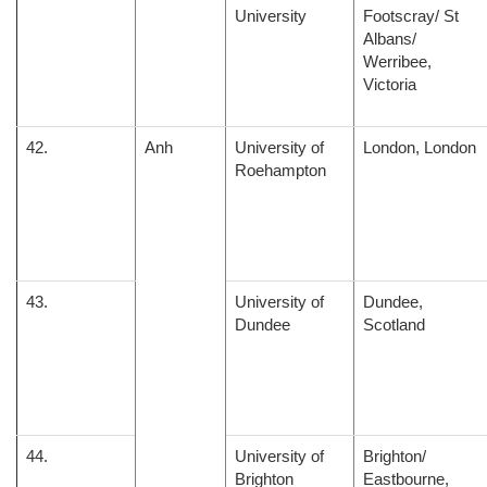
University
Footscray/ St
Albans/
Werribee,
Victoria
42.
Anh
University of
London, London
Roehampton
43.
University of
Dundee,
Dundee
Scotland
44.
University of
Brighton/
Brighton
Eastbourne,