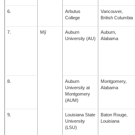
6.
Arbutus
Vancouver,
College
British Columbia
7.
Mỹ
Auburn
Auburn,
University (AU)
Alabama
8.
Auburn
Montgomery,
University at
Alabama
Montgomery
(AUM)
9.
Louisiana State
Baton Rouge,
University
Louisiana
(LSU)