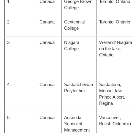
1.
Canada
George Brown
Toronto, Ontario
College
2.
Canada
Centennial
Toronto, Ontario
College
3.
Canada
Niagara
Welland/ Niagara
College
on the lake,
Ontario
4.
Canada
Saskatchewan
Saskatoon,
Polytechnic
Moose Jaw,
Prince Albert,
Regina
5.
Canada
Acsenda
Vancouver,
School of
British Columbia
Management