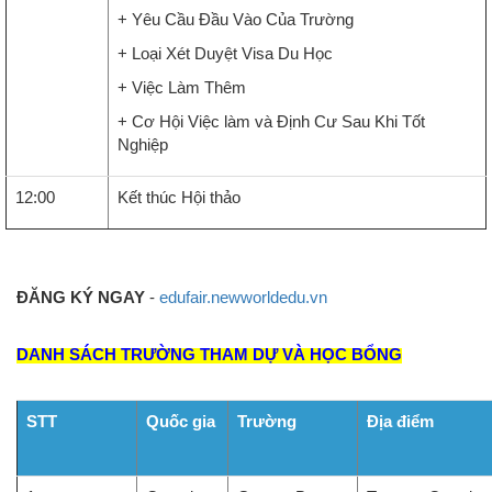
+ Yêu Cầu Đầu Vào Của Trường
+ Loại Xét Duyệt Visa Du Học
+ Việc Làm Thêm
+ Cơ Hội Việc làm và Định Cư Sau Khi Tốt
Nghiệp
12:00
Kết thúc Hội thảo
ĐĂNG KÝ NGAY
-
edufair.newworldedu.vn
DANH SÁCH TRƯỜNG THAM DỰ VÀ HỌC BỔNG
STT
Quốc gia
Trường
Địa điểm