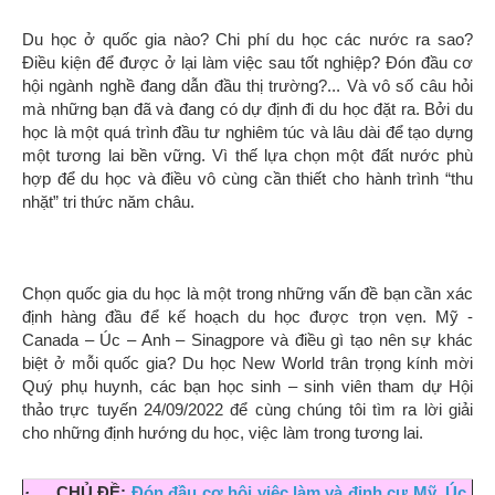
Du học ở quốc gia nào? Chi phí du học các nước ra sao?
Điều kiện để được ở lại làm việc sau tốt nghiệp? Đón đầu cơ
hội ngành nghề đang dẫn đầu thị trường?... Và vô số câu hỏi
mà những bạn đã và đang có dự định đi du học đặt ra. Bởi du
học là một quá trình đầu tư nghiêm túc và lâu dài để tạo dựng
một tương lai bền vững. Vì thế lựa chọn một đất nước phù
hợp để du học và điều vô cùng cần thiết cho hành trình “thu
nhặt” tri thức năm châu.
Chọn quốc gia du học là một trong những vấn đề bạn cần xác
định hàng đầu để kế hoạch du học được trọn vẹn. Mỹ -
Canada – Úc – Anh – Sinagpore và điều gì tạo nên sự khác
biệt ở mỗi quốc gia? Du học New World trân trọng kính mời
Quý phụ huynh, các bạn học sinh – sinh viên tham dự Hội
thảo trực tuyến 24/09/2022 để cùng chúng tôi tìm ra lời giải
cho những định hướng du học, việc làm trong tương lai.
·
CHỦ ĐỀ:
Đón đầu cơ hội việc làm và định cư Mỹ, Úc,