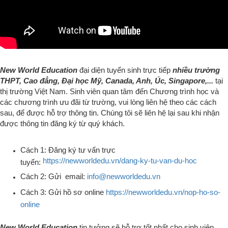
New World Education
đại diện tuyển sinh trực tiếp
nhiều trường
THPT, Cao đẳng, Đại học
Mỹ, Canada, Anh, Úc, Singapore,...
tại
thị trường Việt Nam. S
inh viên quan tâm đến Chương trình học và
các chương trình ưu đãi từ trường, vui lòng liên hệ
theo các cách
sau,
để được hỗ trợ thông tin.
Chúng tôi sẽ liên hệ lại sau khi nhận
được thông tin đăng ký từ quý khách.
Cách 1: Đăng ký tư vấn trực
https://newworldedu.vn/dang-ky-tu-van-du-hoc
tuyến:
Cách 2: Gửi email:
info@newworldedu.vn
Cách 3: Gửi hồ sơ online
https://newworldedu.vn/nop-ho-so-
online
New World Education
tin tưởng sẽ hỗ trợ tốt nhất cho sinh viên