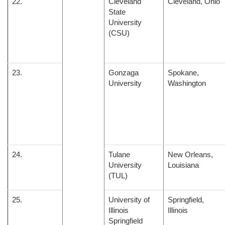
22.
Cleveland
Cleveland, Ohio
State
University
(CSU)
23.
Gonzaga
Spokane,
University
Washington
24.
Tulane
New Orleans,
University
Louisiana
(TUL)
25.
University of
Springfield,
Illinois
Illinois
Springfield