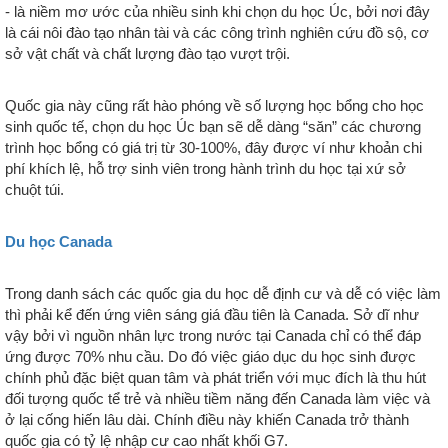
- là niềm mơ ước của nhiều sinh khi chọn du học Úc, bởi nơi đây
là cái nôi đào tạo nhân tài và các công trình nghiên cứu đồ sộ, cơ
sở vật chất và chất lượng đào tạo vượt trội.
Quốc gia này cũng rất hào phóng về số lượng học bổng cho học
sinh quốc tế, chọn du học Úc bạn sẽ dễ dàng “săn” các chương
trình học bổng có giá trị từ 30-100%, đây được ví như khoản chi
phí khích lệ, hỗ trợ sinh viên trong hành trình du học tại xứ sở
chuột túi.
Du học Canada
Trong danh sách các quốc gia du học dễ định cư và dễ có việc làm
thì phải kể đến ứng viên sáng giá đầu tiên là Canada. Sở dĩ như
vậy bởi vì nguồn nhân lực trong nước tại Canada chỉ có thể đáp
ứng được 70% nhu cầu. Do đó việc giáo dục du học sinh được
chính phủ đặc biệt quan tâm và phát triển với mục đích là thu hút
đối tượng quốc tể trẻ và nhiều tiềm năng đến Canada làm việc và
ở lại cống hiến lâu dài. Chính điều này khiến Canada trở thành
quốc gia có tỷ lệ nhập cư cao nhất khối G7.