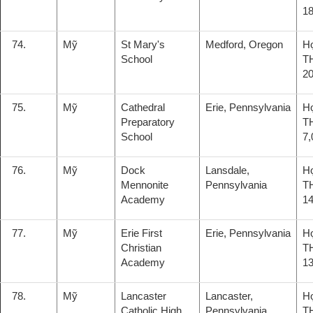
18
74.
Mỹ
St Mary's
Medford, Oregon
H
School
T
20
75.
Mỹ
Cathedral
Erie, Pennsylvania
H
Preparatory
T
School
7,
76.
Mỹ
Dock
Lansdale,
H
Mennonite
Pennsylvania
T
Academy
14
77.
Mỹ
Erie First
Erie, Pennsylvania
H
Christian
T
Academy
13
78.
Mỹ
Lancaster
Lancaster,
H
Catholic High
Pennsylvania
T