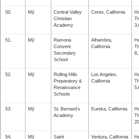
50.
Mỹ
Central Valley
Ceres, California
H
Christian
T
Academy
3,
51.
Mỹ
Ramona
Alhambra,
H
Convent
California
T
Secondary
8,
School
52.
Mỹ
Rolling Hills
Los Angeles,
H
Preparatory &
California
T
Renaissance
5,
Schools
53.
Mỹ
St. Bernard's
Eureka, California
H
Academy
T
20
54.
Mỹ
Saint
Ventura, California
H