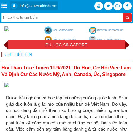
info@newworldedu.vn
NỘP HỒ SƠ ONLINE
KIỂM TRA HỒ SƠ ONLINE
ĐẶT LỊCH HẸN TƯ VẤN
ĐĂNG KÝ NHẬN EBOOK
DU HỌC SINGAPORE
CHI TIẾT TIN
Hội Thảo Trực Tuyến 11/9/2021: Du Học, Cơ Hội Việc Làm
Và Định Cư Các Nước Mỹ, Anh, Canada, Úc, Singapore
Được trải nghiệm và học tập tại những cường quốc kinh tế và
giáo dục luôn là giấc mơ của nhiều bạn trẻ Việt Nam. Do vậy,
du học đang dần trở thành xu hướng được nhiều người lựa
chọn. Đây không chỉ là nền tảng để các bạn trau dồi kiến thức,
phát triển kỹ năng mà còn mở ra những cơ hội làm việc toàn
cầu. Việc cầm trên tay tấm bằng danh giá từ các nước như