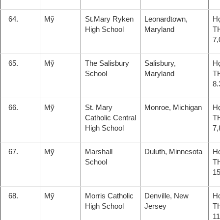
64.
Mỹ
St.Mary Ryken
Leonardtown,
H
High School
Maryland
T
7,
65.
Mỹ
The Salisbury
Salisbury,
H
School
Maryland
T
8.
66.
Mỹ
St. Mary
Monroe, Michigan
H
Catholic Central
T
High School
7,
67.
Mỹ
Marshall
Duluth, Minnesota
H
School
T
15
68.
Mỹ
Morris Catholic
Denville, New
H
High School
Jersey
T
11