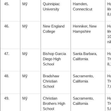
45.
Mỹ
Quinnipiac
Hamden,
H
University
Connecticut
lê
8
46.
Mỹ
New England
Henniker, New
H
College
Hampshire
lê
10
n
47.
Mỹ
Bishop Garcia
Santa Barbara,
H
Diego High
California
T
School
8,
48.
Mỹ
Bradshaw
Sacramento,
H
Christian
California
T
School
7,
49.
Mỹ
Christian
Sacramento,
H
Brothers High
California
T
School
5,