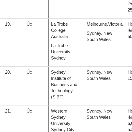
lê
2
19.
Úc
La Trobe
Melbourne,Victoria
H
College
lê
Sydney, New
Australia
5
South Wales
La Trobe
University
Sydney
20.
Úc
Sydney
Sydney, New
H
Institute of
South Wales
1
Business and
Technology
(SIBT)
21.
Úc
Western
Sydney, New
H
Sydney
South Wales
lê
University
6,
Sydney City
n