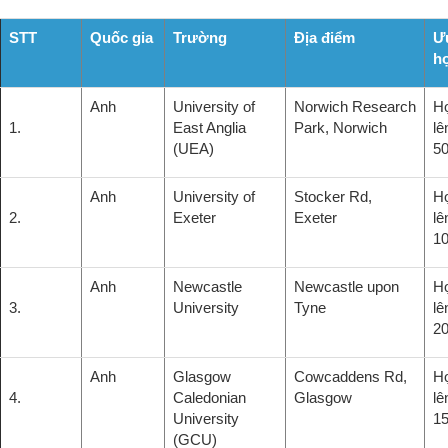
STT
Quốc gia
Trường
Địa điểm
Ưu
h
Anh
University of
Norwich Research
H
1.
East Anglia
Park, Norwich
lê
(UEA)
5
Anh
University of
Stocker Rd,
H
2.
Exeter
Exeter
lê
1
Anh
Newcastle
Newcastle upon
H
3.
University
Tyne
lê
20
Anh
Glasgow
Cowcaddens Rd,
H
4.
Caledonian
Glasgow
lê
University
15
(GCU)