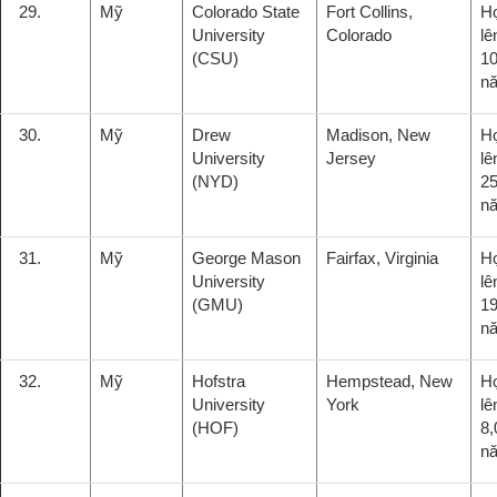
29.
Mỹ
Colorado State
Fort Collins,
H
University
Colorado
lê
(CSU)
10
n
30.
Mỹ
Drew
Madison, New
H
University
Jersey
lê
(NYD)
25
n
31.
Mỹ
George Mason
Fairfax, Virginia
H
University
lê
(GMU)
19
n
32.
Mỹ
Hofstra
Hempstead, New
H
University
York
lê
(HOF)
8,
n