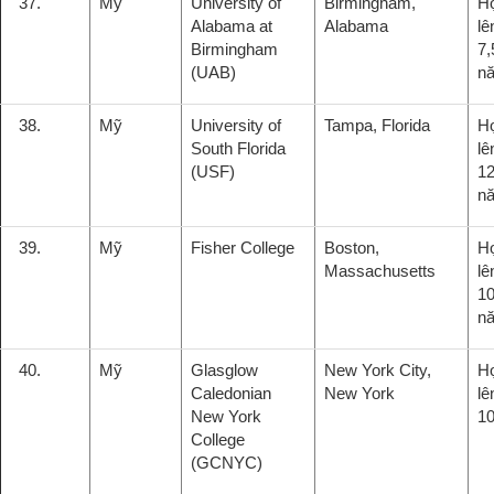
37.
Mỹ
University of
Birmingham,
H
Alabama at
Alabama
lê
Birmingham
7,
(UAB)
n
38.
Mỹ
University of
Tampa, Florida
H
South Florida
lê
(USF)
12
n
39.
Mỹ
Fisher College
Boston,
H
Massachusetts
lê
10
n
40.
Mỹ
Glasglow
New York City,
H
Caledonian
New York
lê
New York
10
College
(GCNYC)