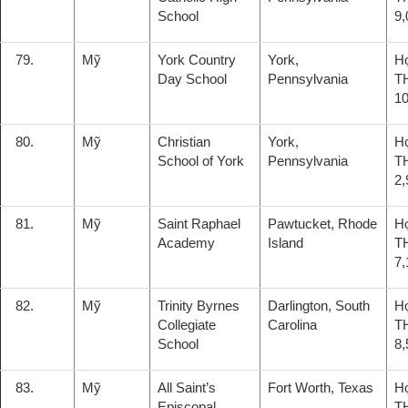
School
9,
79.
Mỹ
York Country
York,
H
Day School
Pennsylvania
T
10
80.
Mỹ
Christian
York,
H
School of York
Pennsylvania
T
2,
81.
Mỹ
Saint Raphael
Pawtucket, Rhode
H
Academy
Island
T
7,
82.
Mỹ
Trinity Byrnes
Darlington, South
H
Collegiate
Carolina
T
School
8,
83.
Mỹ
All Saint’s
Fort Worth, Texas
H
Episcopal
T