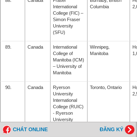
88.
Canada
Fraser
Burnaby, British
H
International
Columbia
2
College (FIC) –
Simon Fraser
University
(SFU)
89.
Canada
International
Winnipeg,
H
College of
Manitoba
1
Manitoba (ICM)
– University of
Manitoba
90.
Canada
Ryerson
Toronto, Ontario
H
University
2
International
College (RUIC)
- Ryerson
University
CHÁT ONLINE
ĐĂNG KÝ
91.
Canada
Wilfrid Laurier
Brantford, Ontario
H