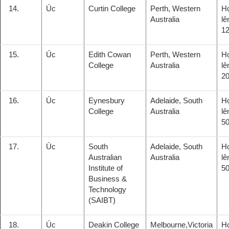
14.
Úc
Curtin College
Perth, Western
H
Australia
lê
1
15.
Úc
Edith Cowan
Perth, Western
H
College
Australia
lê
2
16.
Úc
Eynesbury
Adelaide, South
H
College
Australia
lê
5
17.
Úc
South
Adelaide, South
H
Australian
Australia
lê
Institute of
5
Business &
Technology
(SAIBT)
18.
Úc
Deakin College
Melbourne,Victoria
H