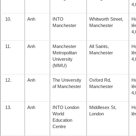
4,
10.
Anh
INTO
Whitworth Street,
H
Manchester
Manchester
lê
4,
11.
Anh
Manchester
All Saints,
H
Metropolitan
Manchester
lê
University
4,
(MMU)
12.
Anh
The University
Oxford Rd,
H
of Manchester
Manchester
lê
4,
13.
Anh
INTO London
Middlesex St,
H
World
London
lê
Education
Centre