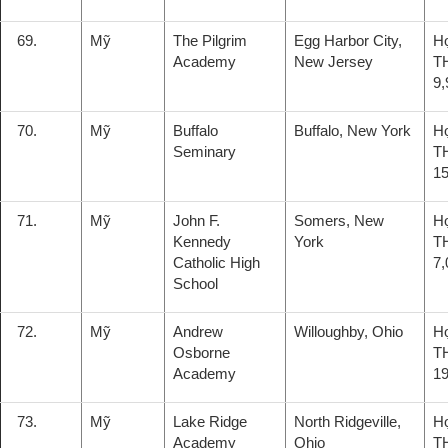
69.
Mỹ
The Pilgrim
Egg Harbor City,
H
Academy
New Jersey
T
9,
70.
Mỹ
Buffalo
Buffalo, New York
H
Seminary
T
15
71.
Mỹ
John F.
Somers, New
H
Kennedy
York
T
Catholic High
7,
School
72.
Mỹ
Andrew
Willoughby, Ohio
H
Osborne
T
Academy
19
73.
Mỹ
Lake Ridge
North Ridgeville,
H
Academy
Ohio
T