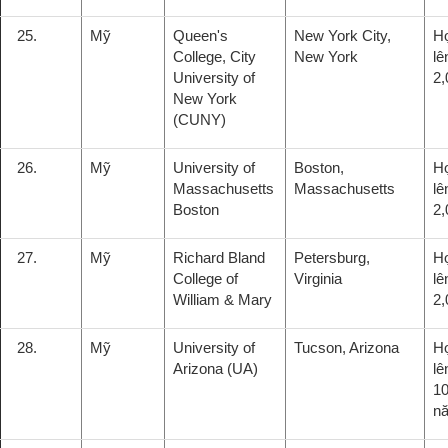
25.
Mỹ
Queen's
New York City,
H
College, City
New York
lê
University of
2,
New York
(CUNY)
26.
Mỹ
University of
Boston,
H
Massachusetts
Massachusetts
lê
Boston
2,
27.
Mỹ
Richard Bland
Petersburg,
H
College of
Virginia
lê
William & Mary
2,
28.
Mỹ
University of
Tucson, Arizona
H
Arizona (UA)
lê
10
n