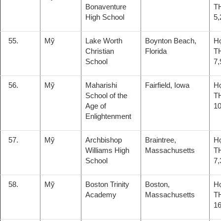
Bonaventure
T
High School
5,
55.
Mỹ
Lake Worth
Boynton Beach,
H
Christian
Florida
T
School
7,
56.
Mỹ
Maharishi
Fairfield, Iowa
H
School of the
T
Age of
10
Enlightenment
57.
Mỹ
Archbishop
Braintree,
H
Williams High
Massachusetts
T
School
7,
58.
Mỹ
Boston Trinity
Boston,
H
Academy
Massachusetts
T
16