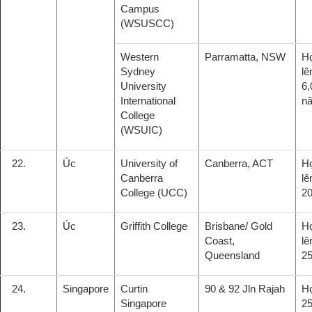
Campus
(WSUSCC)
Western
Parramatta, NSW
H
Sydney
lê
University
6,
International
n
College
(WSUIC)
22.
Úc
University of
Canberra, ACT
H
Canberra
lê
College (UCC)
2
23.
Úc
Griffith College
Brisbane/ Gold
H
Coast,
lê
Queensland
2
24.
Singapore
Curtin
90 & 92 Jln Rajah
H
Singapore
2