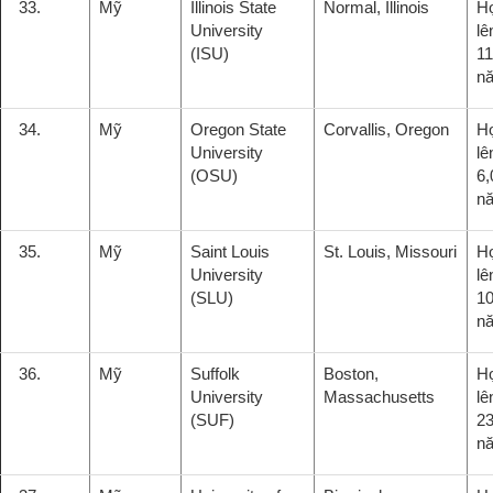
33.
Mỹ
Illinois State
Normal, Illinois
H
University
lê
(ISU)
11
n
34.
Mỹ
Oregon State
Corvallis, Oregon
H
University
lê
(OSU)
6,
n
35.
Mỹ
Saint Louis
St. Louis, Missouri
H
University
lê
(SLU)
1
n
36.
Mỹ
Suffolk
Boston,
H
University
Massachusetts
lê
(SUF)
23
n