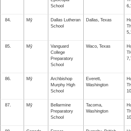
School
6,
84.
Mỹ
Dallas Lutheran
Dallas, Texas
H
School
T
5,
85.
Mỹ
Vanguard
Waco, Texas
H
College
T
Preparatory
7,
School
86.
Mỹ
Archbishop
Everett,
H
Murphy High
Washington
T
School
10
87.
Mỹ
Bellarmine
Tacoma,
H
Preparatory
Washington
T
School
10