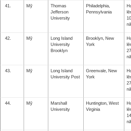
41.
Mỹ
Thomas
Philadelphia,
H
Jefferson
Pennsylvania
lê
University
10
n
42.
Mỹ
Long Island
Brooklyn, New
H
University
York
lê
Brooklyn
27
n
43.
Mỹ
Long Island
Greenvale, New
H
University Post
York
lê
27
n
44.
Mỹ
Marshall
Huntington, West
H
University
Virginia
lê
14
n