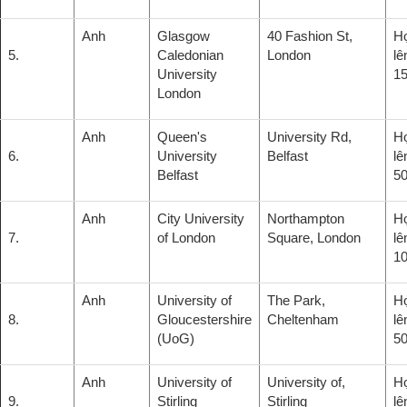
Anh
Glasgow
40 Fashion St,
H
5.
Caledonian
London
lê
University
15
London
Anh
Queen's
University Rd,
H
6.
University
Belfast
lê
Belfast
5
Anh
City University
Northampton
H
7.
of London
Square, London
lê
1
Anh
University of
The Park,
H
8.
Gloucestershire
Cheltenham
lê
(UoG)
5
Anh
University of
University of,
H
9.
Stirling
Stirling
lê