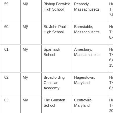
59.
Mỹ
Bishop Fenwick
Peabody,
H
High School
Massachusetts
T
7,
60.
Mỹ
St. John Paul II
Barnstable,
H
High School
Massachusetts
T
8,
61.
Mỹ
Sparhawk
Amesbury,
H
School
Massachusetts
T
6,
15
62.
Mỹ
Broadfording
Hagerstown,
H
Christian
Maryland
T
Academy
8,
63.
Mỹ
The Gunston
Centreville,
H
School
Maryland
T
20