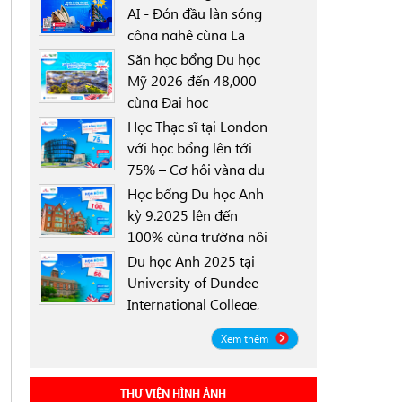
AI - Đón đầu làn sóng
công nghệ cùng La
0000-00-00
Trobe University
Săn học bổng Du học
Sydney Campus với
Mỹ 2026 đến 48,000
học bổng 30%
cùng Đại học
0000-00-00
University of North
Học Thạc sĩ tại London
Texas (UNT)
với học bổng lên tới
75% – Cơ hội vàng du
0000-00-00
học Anh 2025
Học bổng Du học Anh
kỳ 9.2025 lên đến
100% cùng trường nội
0000-00-00
trú Worthgate School
Du học Anh 2025 tại
Canterbury
University of Dundee
International College,
0000-00-00
Scotland ICD - Lộ trình
Xem thêm
linh hoạt, học bổng
đến 50%
THƯ VIỆN HÌNH ẢNH