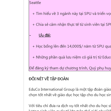
Seattle
+ Tìm hiểu về 3 ngành này tại SPU và triển v
+ Chia sẻ cảm nhận thực tế từ sinh viên tại S
-
Ưu đãi:
+ Học bổng lên đến 14,000$/ năm từ SPU qu
+ Những phần quà lưu niệm có giá trị từ Educ
Để đăng ký tham dự chương trình, Quý phụ hu
ĐÔI NÉT VỀ TẬP ĐOÀN
EduCo International Group là một tập đoàn giáo
chọn tốt nhất về giáo dục học tập cho du học si
Với tiêu chí đưa ra dịch vụ tốt nhất cho du học 
lượng sinh viên quốc tế lớn trên thế giới như