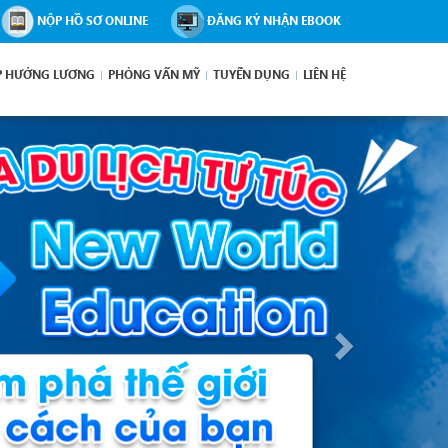
NỘP HỒ SƠ ONLINE
ĐĂNG KÝ NHẬN EBOOK
P HƯỞNG LƯƠNG
PHỎNG VẤN MỸ
TUYỂN DỤNG
LIÊN HỆ
Next