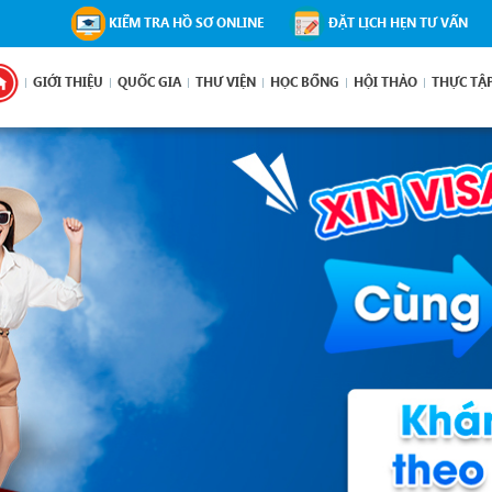
KIỂM TRA HỒ SƠ ONLINE
ĐẶT LỊCH HẸN TƯ VẤN
GIỚI THIỆU
QUỐC GIA
THƯ VIỆN
HỌC BỔNG
HỘI THẢO
THỰC TẬ