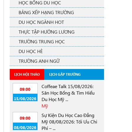
HỌC BỔNG DU HỌC
BẢNG XẾP HẠNG TRƯỜNG
DU HỌC NGÀNH HOT
THỰC TẬP HƯỞNG LƯƠNG
TRƯỜNG TRUNG HỌC
DU HỌC HÈ
TRƯỜNG ANH NGỮ
LỊCH HỘI THẢO
LỊCH GẶP TRƯỜNG
Coffeae Talk 15/08/2026:
09:00
Săn Học Bổng & Tìm Hiểu
15/08/2026
Du Học Mỹ ...
Mỹ
Sự Kiện Du Học Cao Đẳng
09:00
Mỹ 08/08/2026: Tối Ưu Chi
08/08/2026
Phí – ...