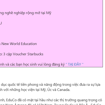
ọng nghề nghiệp rộng mở tại Mỹ
PU
a New World Education
o: 3 cặp Voucher Starbucks
ynh và
các bạn học sinh vui lòng đăng ký
“ TẠI ĐÂY ”
 dục quốc tế tiên phong và năng động trong việc đưa ra sự lựa
nh với những học viện tại Mỹ, Úc và Canada.
sinh, EduCo đã có mặt tại hầu như các thị trường quang trọng có
 Đông Nam Á trong đó có Việt Nam, Trung Quốc và Bắc Á…EduCo