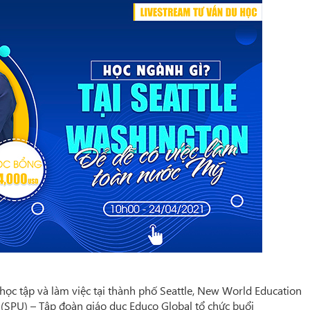
i học tập và làm việc tại thành phố Seattle, New World Education
 (SPU) – Tập đoàn giáo dục Educo Global tổ chức buổi