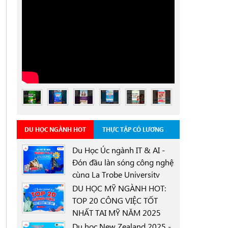
DU HỌC NGÀNH HOT
THỰC TẬP CÓ LƯƠNG
Du Học Úc ngành IT & AI -
Đón đầu làn sóng công nghệ
cùng La Trobe University
0000-00-00
Sydney Campus với học
DU HỌC MỸ NGÀNH HOT:
bổng 30%
TOP 20 CÔNG VIỆC TỐT
NHẤT TẠI MỸ NĂM 2025
0000-00-00
Du học New Zealand 2025 -