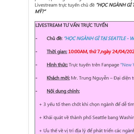
Livestream trực tuyến chủ đề
“HỌC NGÀNH GÌ 
MỸ?”
LIVESTREAM TƯ VẤN TRỰC TUYẾN
-
Chủ đề:
“HỌC NGÀNH GÌ TẠI SEATTLE -
-
Thời gian:
10:00AM, thứ 7,ngày 24/04/20
-
Hình thức:
Trực tuyến trên Fanpage
"New 
-
Khách mời:
Mr. Trung Nguyễn – Đại diện 
-
Nội dung chính:
+ 3 yếu tố then chốt khi chọn ngành để dễ tìm
+ Khái quát về thành phố Seattle bang Washi
+ Ưu thế về vị trí địa lý để phát triển các ngà