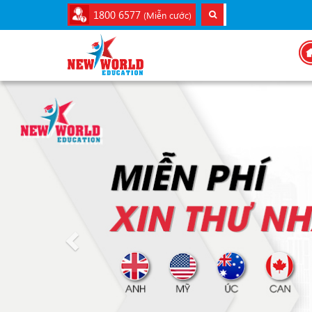
1800 6577
(Miễn cước)
Previous