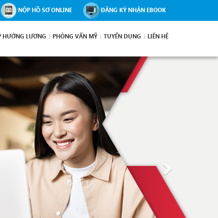
NỘP HỒ SƠ ONLINE
ĐĂNG KÝ NHẬN EBOOK
P HƯỞNG LƯƠNG
PHỎNG VẤN MỸ
TUYỂN DỤNG
LIÊN HỆ
Next