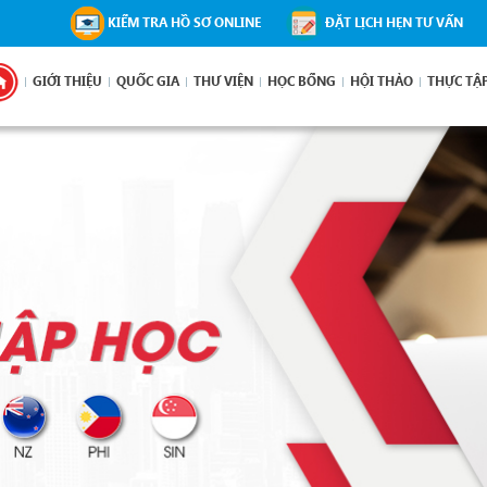
KIỂM TRA HỒ SƠ ONLINE
ĐẶT LỊCH HẸN TƯ VẤN
GIỚI THIỆU
QUỐC GIA
THƯ VIỆN
HỌC BỔNG
HỘI THẢO
THỰC TẬ