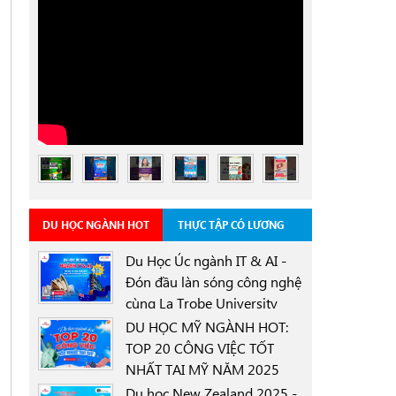
DU HỌC NGÀNH HOT
THỰC TẬP CÓ LƯƠNG
Du Học Úc ngành IT & AI -
Đón đầu làn sóng công nghệ
cùng La Trobe University
0000-00-00
Sydney Campus với học
DU HỌC MỸ NGÀNH HOT:
bổng 30%
TOP 20 CÔNG VIỆC TỐT
NHẤT TẠI MỸ NĂM 2025
0000-00-00
Du học New Zealand 2025 -