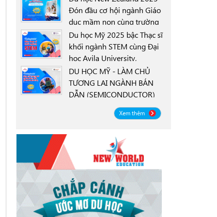
Đón đầu cơ hội ngành Giáo
dục mầm non cùng trường
0000-00-00
New Zealand Tertiary
Du học Mỹ 2025 bậc Thạc sĩ
College NZTC
khối ngành STEM cùng Đại
học Avila University,
0000-00-00
Goodyear, Arizona
DU HỌC MỸ - LÀM CHỦ
TƯƠNG LAI NGÀNH BÁN
DẪN (SEMICONDUCTOR)
0000-00-00
CÙNG ĐẠI HỌC OREGON
Xem thêm
STATE UNIVERSITY OSU