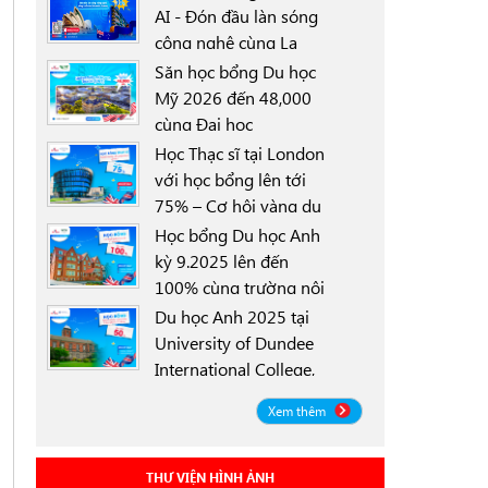
AI - Đón đầu làn sóng
công nghệ cùng La
0000-00-00
Trobe University
Săn học bổng Du học
Sydney Campus với
Mỹ 2026 đến 48,000
học bổng 30%
cùng Đại học
0000-00-00
University of North
Học Thạc sĩ tại London
Texas (UNT)
với học bổng lên tới
75% – Cơ hội vàng du
0000-00-00
học Anh 2025
Học bổng Du học Anh
kỳ 9.2025 lên đến
100% cùng trường nội
0000-00-00
trú Worthgate School
Du học Anh 2025 tại
Canterbury
University of Dundee
International College,
0000-00-00
Scotland ICD - Lộ trình
Xem thêm
linh hoạt, học bổng
đến 50%
THƯ VIỆN HÌNH ẢNH