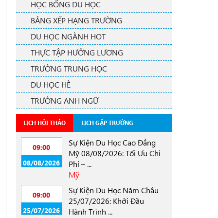
HỌC BỔNG DU HỌC
BẢNG XẾP HẠNG TRƯỜNG
DU HỌC NGÀNH HOT
THỰC TẬP HƯỞNG LƯƠNG
TRƯỜNG TRUNG HỌC
DU HỌC HÈ
TRƯỜNG ANH NGỮ
LỊCH HỘI THẢO
LỊCH GẶP TRƯỜNG
Sự Kiện Du Học Cao Đẳng
09:00
Mỹ 08/08/2026: Tối Ưu Chi
08/08/2026
Phí – ...
Mỹ
Sự Kiện Du Học Năm Châu
09:00
25/07/2026: Khởi Đầu
25/07/2026
Hành Trình ...