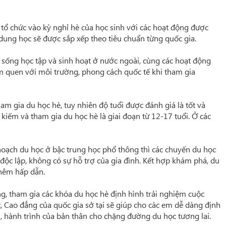
 tổ chức vào kỳ nghỉ hè của học sinh với các hoạt động được
i dung học sẽ được sắp xếp theo tiêu chuẩn từng quốc gia.
sống học tập và sinh hoạt ở nước ngoài, cùng các hoạt động
m quen với môi trường, phong cách quốc tế khi tham gia
ham gia du học hè, tuy nhiên độ tuổi được đánh giá là tốt và
 kiếm và tham gia du học hè là giai đoạn từ 12-17 tuổi. Ở các
 hoạch du học ở bậc trung học phổ thông thì các chuyến du học
độc lập, không có sự hỗ trợ của gia đình. Kết hợp khám phá, du
thêm hấp dẫn.
ng, tham gia các khóa du học hè định hình trải nghiệm cuộc
c, Cao đẳng của quốc gia sở tại sẽ giúp cho các em dễ dàng định
 hành trình của bản thân cho chặng đường du học tương lai.