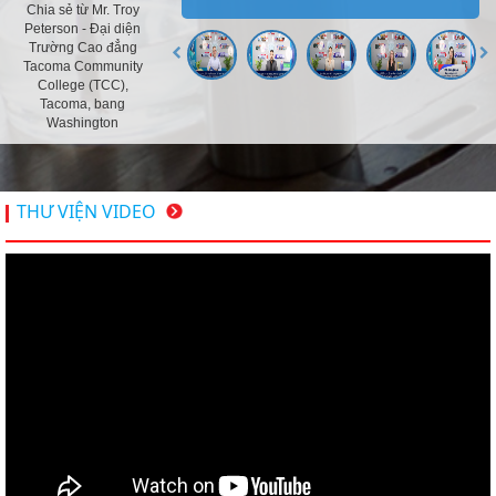
Chia sẻ từ Mr. Troy
Peterson - Đại diện
Trường Cao đẳng
Tacoma Community
College (TCC),
Tacoma, bang
Washington
THƯ VIỆN VIDEO