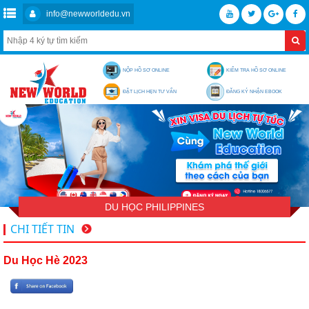
info@newworldedu.vn
NỘP HỒ SƠ ONLINE
KIỂM TRA HỒ SƠ ONLINE
ĐẶT LỊCH HẸN TƯ VẤN
ĐĂNG KÝ NHẬN EBOOK
DU HỌC PHILIPPINES
CHI TIẾT TIN
Du Học Hè 2023