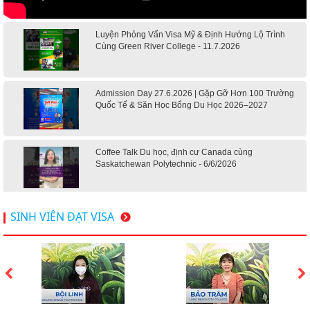
Luyện Phỏng Vấn Visa Mỹ & Định Hướng Lộ Trình
Cùng Green River College - 11.7.2026
Admission Day 27.6.2026 | Gặp Gỡ Hơn 100 Trường
Quốc Tế & Săn Học Bổng Du Học 2026–2027
Coffee Talk Du học, định cư Canada cùng
Saskatchewan Polytechnic - 6/6/2026
Hội thảo du học Mỹ 18.4.2026 - Đại học Mỹ học phí
SINH VIÊN ĐẠT VISA
dưới 20k/ năm
Du học Mỹ 2026 - Lấy bằng cử nhân lúc 20 tuổi cùng
chương trình High School Completion, Washington