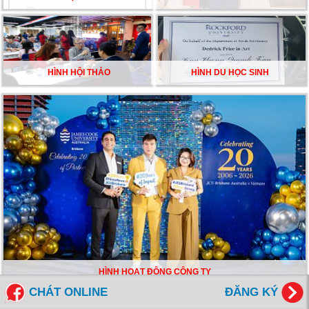
HÌNH HỘI THẢO
HÌNH DU HỌC SINH
HÌNH HOẠT ĐỘNG CÔNG TY
CHÁT ONLINE
ĐĂNG KÝ