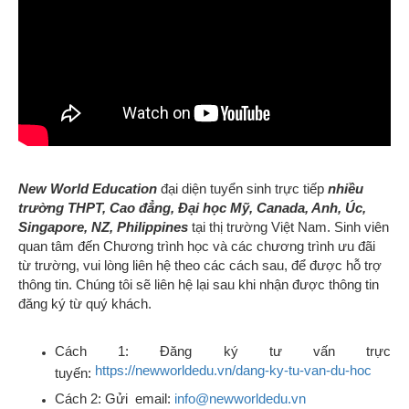
New World Education
đại diện tuyển sinh trực tiếp
nhiều
trường THPT, Cao đẳng, Đại học
Mỹ, Canada, Anh, Úc,
Singapore, NZ, Philippines
tại thị trường Việt Nam. S
inh viên
quan tâm đến Chương trình học và các chương trình ưu đãi
từ trường, vui lòng liên hệ
theo các cách sau,
để được hỗ trợ
thông tin.
Chúng tôi sẽ liên hệ lại sau khi nhận được thông tin
đăng ký từ quý khách.
Cách 1: Đăng ký tư vấn trực
https://newworldedu.vn/dang-ky-tu-van-du-hoc
tuyến:
Cách 2: Gửi email:
info@newworldedu.vn