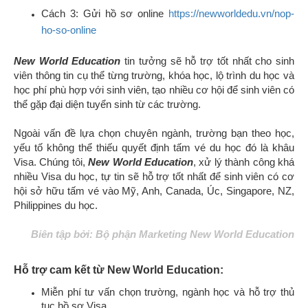
Cách 3: Gửi hồ sơ online
https://newworldedu.vn/nop-
ho-so-online
New World Education
tin tưởng sẽ hỗ trợ tốt nhất cho sinh
viên thông tin cụ thể từng trường, khóa học, lộ trình du học và
học phí phù hợp với sinh viên, tạo nhiều cơ hội để sinh viên có
thể gặp đại diện tuyển sinh từ các trường.
Ngoài vấn đề lựa chọn chuyên ngành, trường bạn theo học,
yếu tố không thể thiếu quyết định tấm vé du học đó là khâu
Visa. Chúng tôi,
New World Education
, xử lý thành công khá
nhiều Visa du học, tự tin sẽ hỗ trợ tốt nhất để sinh viên có cơ
hội sở hữu tấm vé vào Mỹ, Anh, Canada, Úc, Singapore, NZ,
Philippines du học.
Biên tập bởi: Bộ phận Marketing New World Education
Hỗ trợ cam kết từ New World Education:
Miễn phí tư vấn chọn trường, ngành học và hỗ trợ thủ
tục hồ sơ Visa.