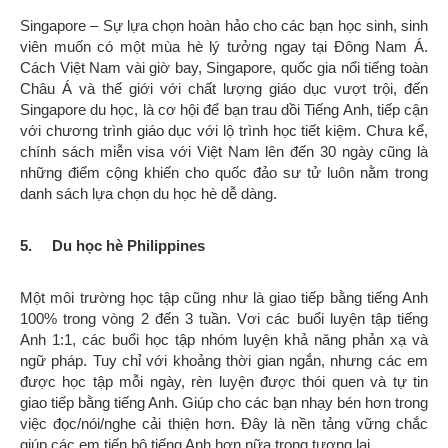
Singapore – Sự lựa chọn hoàn hảo cho các bạn học sinh, sinh
viên muốn có một mùa hè lý tưởng ngay tại Đông Nam Á.
Cách Việt Nam vài giờ bay, Singapore, quốc gia nổi tiếng toàn
Châu Á và thế giới với chất lượng giáo dục vượt trội, đến
Singapore du học, là cơ hội để bạn trau dồi Tiếng Anh, tiếp cận
với chương trình giáo dục với lộ trình học tiết kiệm. Chưa kể,
chính sách miễn visa với Việt Nam lên đến 30 ngày cũng là
những điểm cộng khiến cho quốc đảo sư tử luôn nằm trong
danh sách lựa chọn du học hè dễ dàng.
5.
Du học hè Philippines
Một môi trường học tập cũng như là giao tiếp bằng tiếng Anh
100% trong vòng 2 đến 3 tuần. Vơi các buổi luyện tập tiếng
Anh 1:1, các buổi học tập nhóm luyện khả năng phản xạ và
ngữ pháp. Tuy chỉ với khoảng thời gian ngắn, nhưng các em
được học tập mỗi ngày, rèn luyện được thói quen và tự tin
giao tiếp bằng tiếng Anh. Giúp cho các bạn nhạy bén hơn trong
việc đọc/nói/nghe cải thiện hơn. Đây là nền tảng vững chắc
giúp các em tiến bộ tiếng Anh hơn nữa trong tương lai.