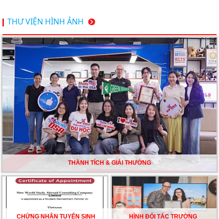
Du học Thụy Sĩ 2026 – Những ưu thế nổi bật đang chờ
THƯ VIỆN HÌNH ẢNH
bạn khám phá
Du học Mỹ năm 2026: Cơ hội học tập và trải nghiệm tại
nền giáo dục hàng đầu
TƯ VẤN DU HỌC TOÀN DIỆN – BƯỚC ĐỆM VỮNG
CHẮC TỪ NEW WORLD EDUCATION
DU HỌC ÚC DẦN TRỞ THÀNH LỰA CHỌN HÀNG
ĐẦU CỦA DU HỌC SINH NĂM 2026 – VÀ TẤT CẢ
ĐỀU CÓ LÝ DO!!
THÀNH TÍCH & GIẢI THƯỞNG
CHẠM GIẤC MƠ DU HỌC MỸ – BẮT ĐẦU TỪ NGÀY
HỘI GHI DANH & SĂN HỌC BỔNG KỲ SPRING 2026
CHỨNG NHẬN TUYỂN SINH
HÌNH ĐỐI TÁC TRƯỜNG