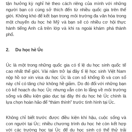
tận hưởng kỳ nghỉ hè theo cách riêng của mình với những
người bạn có cùng sở thích đến từ nhiều quốc gia trên thế
giới. Không khó để kết bạn trong môi trường đa văn hóa trong
một chuyến du học hè Mỹ và bạn sẽ có nhiều cơ hội thực
hành tiếng Anh cả trên lớp và khi ra ngoài khám phá thành
phố.
2.
Du học hè Úc
Úc là một trong những quốc gia có tỉ lệ du học sinh quốc tế
cao nhất thế giới. Vài năm trở lại đây tỉ lệ học sinh Việt Nam
nộp hồ sơ xin visa du học Úc là con số khổng lồ và con số
này chỉ có tăng chứ không hề giảm. Do đó đối với những bạn
có kế hoạch du học Úc nhưng vẫn còn lo lắng về môi trường
sống và điều kiện giáo dục tại đây thì du học hè Úc chính là
lựa chọn hoàn hảo để “thám thính” trước tình hình tại Úc.
Không chỉ biết trước được điều kiện khí hậu, cuộc sống và
con người tại Úc; nhiều chương trình du học hè còn kết hợp
với các trường học tại Úc để du học sinh có thể thử trải