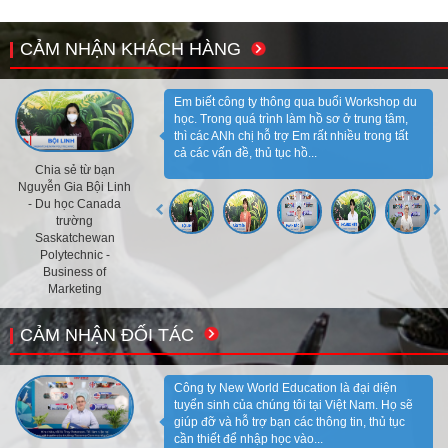
CẢM NHẬN KHÁCH HÀNG
Em biết công ty thông qua buổi Workshop du
học. Trong quá trình làm hồ sơ ở trung tâm,
thì các ANh chị hỗ trợ Em rất nhiều trong tất
cả các vấn đề, thủ tục hồ...
Chia sẻ từ bạn
Nguyễn Gia Bội Linh
- Du học Canada
trường
Saskatchewan
Polytechnic -
Business of
Marketing
CẢM NHẬN ĐỐI TÁC
Công ty New World Education là đại diện
tuyển sinh của chúng tôi tại Việt Nam. Họ sẽ
giúp đỡ và hỗ trợ bạn các thông tin, thủ tục
cần thiết để nhập học vào...