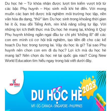
Du học hè – Từ khóa nhận được lượt tìm kiếm vượt trội từ
các bậc Phụ huynh – Học sinh mỗi khi hè đến. Với mong
muốn các bạn trẻ được trải nghiệm môi trường học tập, nền
văn hóa đa dạng, “thử” làm Du học sinh trong khoảng thời gian
hè ít ỏi, trau dồi Tiếng Anh, rèn khả năng sống tự lập. Với
những lợi ích thiết thực mà Du học hè mang lại, không ít Quý
Phụ huynh không ngần ngại đầu tư chi phí ‘khổng lồ” để các
con em mình có cơ hội trải nghiệm, tạo tiền đề cho các kế
hoạch Du học trong tương lai. Vậy du học là gì? Tại sao Phụ
huynh nên chon con em đi du học? Lợi ích mà du học hè
mang lại? Nên chọn du học nè tại quốc gia nào? Cùng New
World Education tìm hiểu ngay trong bài viết dưới đây.