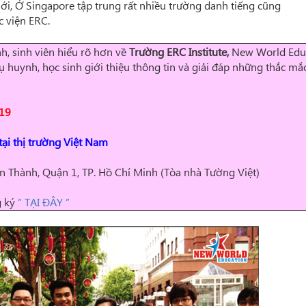
giới, Ở Singapore tập trung rất nhiều trường danh tiếng cũng
c viện ERC.
h, sinh viên hiểu rõ hơn về
Trường
ERC Institute
,
New World Edu
huynh, học sinh giới thiệu thông tin và giải đáp những thắc mắ
019
tại thị trường Việt Nam
n Thành, Quận 1, TP. Hồ Chí Minh (Tòa nhà Tường Việt)
g ký
“ TẠI ĐÂY ”