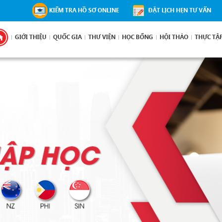
KIỂM TRA HỒ SƠ ONLINE
ĐẶT LỊCH HẸN TƯ VẤN
GIỚI THIỆU
QUỐC GIA
THƯ VIỆN
HỌC BỔNG
HỘI THẢO
THỰC TẬ