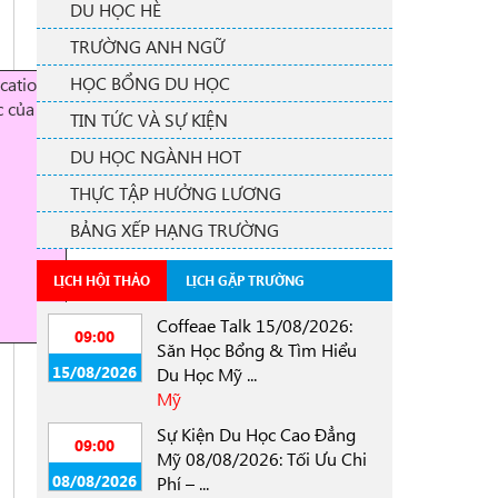
DU HỌC HÈ
TRƯỜNG ANH NGỮ
HỌC BỔNG DU HỌC
cation
c của
TIN TỨC VÀ SỰ KIỆN
DU HỌC NGÀNH HOT
THỰC TẬP HƯỞNG LƯƠNG
BẢNG XẾP HẠNG TRƯỜNG
LỊCH HỘI THẢO
LỊCH GẶP TRƯỜNG
Coffeae Talk 15/08/2026:
09:00
Săn Học Bổng & Tìm Hiểu
15/08/2026
Du Học Mỹ ...
Mỹ
Sự Kiện Du Học Cao Đẳng
09:00
Mỹ 08/08/2026: Tối Ưu Chi
08/08/2026
Phí – ...