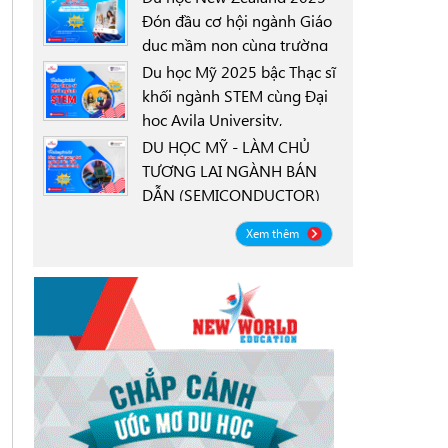
Đón đầu cơ hội ngành Giáo
dục mầm non cùng trường
0000-00-00
New Zealand Tertiary
Du học Mỹ 2025 bậc Thạc sĩ
College NZTC
khối ngành STEM cùng Đại
học Avila University,
0000-00-00
Goodyear, Arizona
DU HỌC MỸ - LÀM CHỦ
TƯƠNG LAI NGÀNH BÁN
DẪN (SEMICONDUCTOR)
0000-00-00
CÙNG ĐẠI HỌC OREGON
Xem thêm
STATE UNIVERSITY OSU