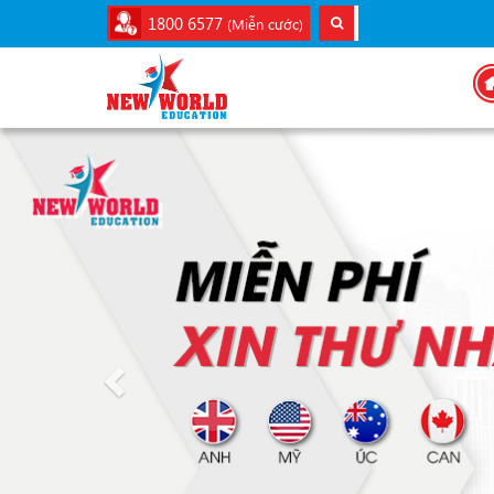
1800 6577
(Miễn cước)
Previous