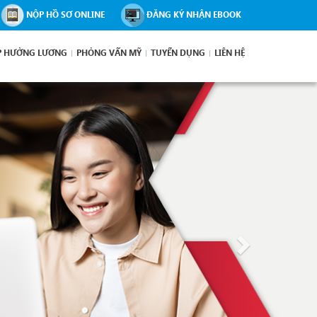
NỘP HỒ SƠ ONLINE
ĐĂNG KÝ NHẬN EBOOK
P HƯỞNG LƯƠNG
PHỎNG VẤN MỸ
TUYỂN DỤNG
LIÊN HỆ
Next