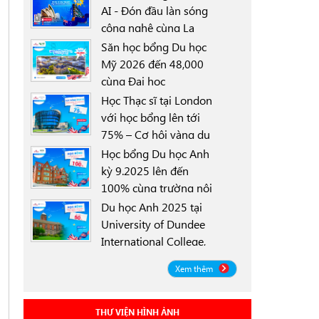
AI - Đón đầu làn sóng
công nghệ cùng La
0000-00-00
Trobe University
Săn học bổng Du học
Sydney Campus với
Mỹ 2026 đến 48,000
học bổng 30%
cùng Đại học
0000-00-00
University of North
Học Thạc sĩ tại London
Texas (UNT)
với học bổng lên tới
75% – Cơ hội vàng du
0000-00-00
học Anh 2025
Học bổng Du học Anh
kỳ 9.2025 lên đến
100% cùng trường nội
0000-00-00
trú Worthgate School
Du học Anh 2025 tại
Canterbury
University of Dundee
International College,
0000-00-00
Scotland ICD - Lộ trình
Xem thêm
linh hoạt, học bổng
đến 50%
THƯ VIỆN HÌNH ẢNH