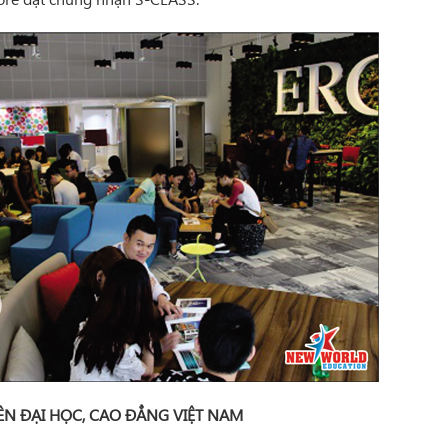
N ĐẠI HỌC, CAO ĐẲNG VIỆT NAM