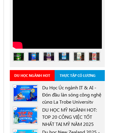
DU HỌC NGÀNH HOT
THỰC TẬP CÓ LƯƠNG
Du Học Úc ngành IT & AI -
Đón đầu làn sóng công nghệ
cùng La Trobe University
0000-00-00
Sydney Campus với học
DU HỌC MỸ NGÀNH HOT:
bổng 30%
TOP 20 CÔNG VIỆC TỐT
NHẤT TẠI MỸ NĂM 2025
0000-00-00
Du học New Zealand 2025 -