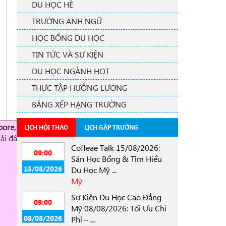
DU HỌC HÈ
TRƯỜNG ANH NGỮ
HỌC BỔNG DU HỌC
TIN TỨC VÀ SỰ KIỆN
DU HỌC NGÀNH HOT
THỰC TẬP HƯỞNG LƯƠNG
BẢNG XẾP HẠNG TRƯỜNG
pore,
LỊCH HỘI THẢO
LỊCH GẶP TRƯỜNG
ải đáp
Coffeae Talk 15/08/2026:
09:00
Săn Học Bổng & Tìm Hiểu
15/08/2026
Du Học Mỹ ...
Mỹ
Sự Kiện Du Học Cao Đẳng
09:00
Mỹ 08/08/2026: Tối Ưu Chi
08/08/2026
Phí – ...