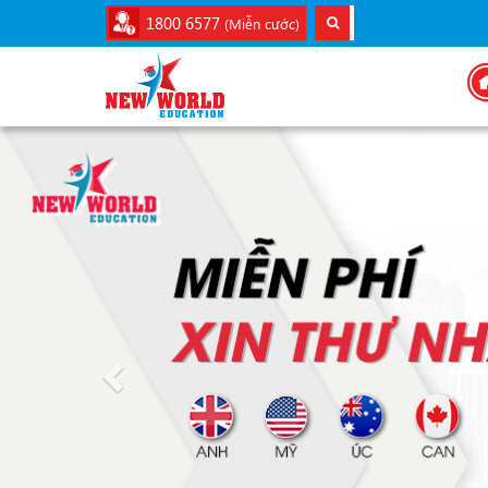
1800 6577
(Miễn cước)
Previous