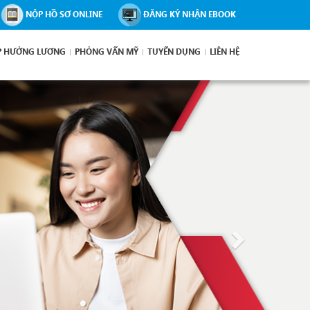
NỘP HỒ SƠ ONLINE
ĐĂNG KÝ NHẬN EBOOK
P HƯỞNG LƯƠNG
PHỎNG VẤN MỸ
TUYỂN DỤNG
LIÊN HỆ
Next