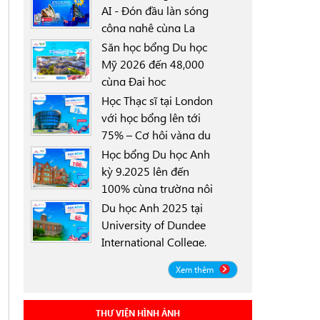
AI - Đón đầu làn sóng
công nghệ cùng La
0000-00-00
Trobe University
Săn học bổng Du học
Sydney Campus với
Mỹ 2026 đến 48,000
học bổng 30%
cùng Đại học
0000-00-00
University of North
Học Thạc sĩ tại London
Texas (UNT)
với học bổng lên tới
75% – Cơ hội vàng du
0000-00-00
học Anh 2025
Học bổng Du học Anh
kỳ 9.2025 lên đến
100% cùng trường nội
0000-00-00
trú Worthgate School
Du học Anh 2025 tại
Canterbury
University of Dundee
International College,
0000-00-00
Scotland ICD - Lộ trình
Xem thêm
linh hoạt, học bổng
đến 50%
THƯ VIỆN HÌNH ẢNH