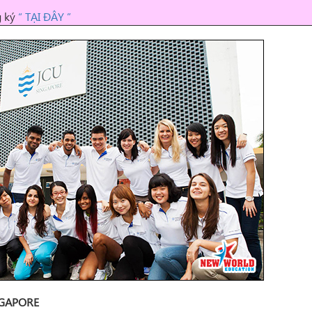
g ký
“ TẠI ĐÂY ”
NGAPORE