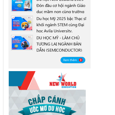
Đón đầu cơ hội ngành Giáo
dục mầm non cùng trường
0000-00-00
New Zealand Tertiary
Du học Mỹ 2025 bậc Thạc sĩ
College NZTC
khối ngành STEM cùng Đại
học Avila University,
0000-00-00
Goodyear, Arizona
DU HỌC MỸ - LÀM CHỦ
TƯƠNG LAI NGÀNH BÁN
DẪN (SEMICONDUCTOR)
0000-00-00
CÙNG ĐẠI HỌC OREGON
Xem thêm
STATE UNIVERSITY OSU