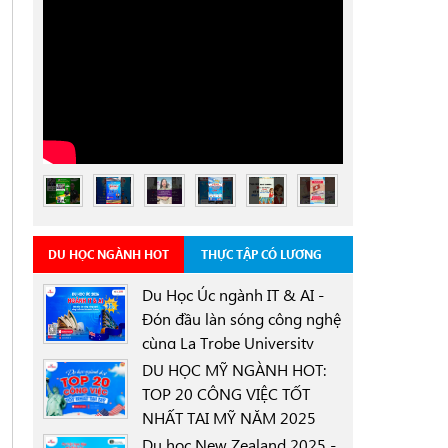
DU HỌC NGÀNH HOT
THỰC TẬP CÓ LƯƠNG
Du Học Úc ngành IT & AI -
Đón đầu làn sóng công nghệ
cùng La Trobe University
0000-00-00
Sydney Campus với học
DU HỌC MỸ NGÀNH HOT:
bổng 30%
TOP 20 CÔNG VIỆC TỐT
NHẤT TẠI MỸ NĂM 2025
0000-00-00
Du học New Zealand 2025 -