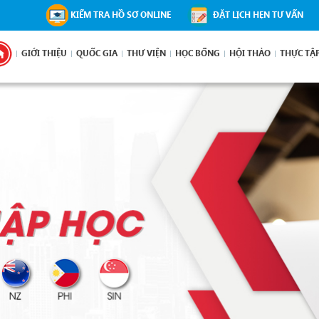
KIỂM TRA HỒ SƠ ONLINE
ĐẶT LỊCH HẸN TƯ VẤN
GIỚI THIỆU
QUỐC GIA
THƯ VIỆN
HỌC BỔNG
HỘI THẢO
THỰC TẬ