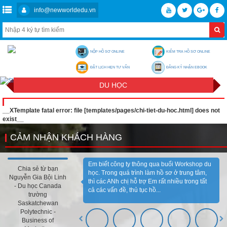
info@newworldedu.vn
NỘP HỒ SƠ ONLINE
KIỂM TRA HỒ SƠ ONLINE
ĐẶT LỊCH HẸN TƯ VẤN
ĐĂNG KÝ NHẬN EBOOK
DU HỌC
__XTemplate fatal error: file [templates/pages/chi-tiet-du-hoc.html] does not
exist__
CẢM NHẬN KHÁCH HÀNG
Em biết công ty thông qua buổi Workshop du
Chia sẻ từ bạn
học. Trong quá trình làm hồ sơ ở trung tâm,
Nguyễn Gia Bội Linh
thì các ANh chị hỗ trợ Em rất nhiều trong tất
- Du học Canada
cả các vấn đề, thủ tục hồ...
trường
Saskatchewan
Polytechnic -
Business of