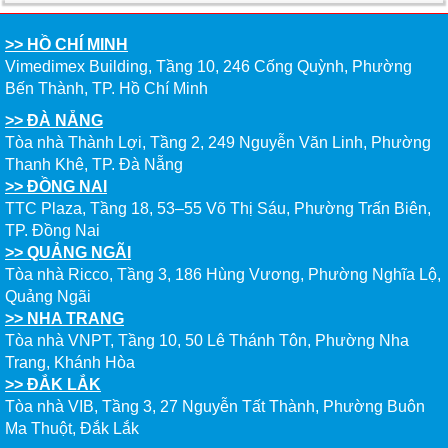
ĐỀU CÓ LÝ DO!!
>> HỒ CHÍ MINH
CHẠM GIẤC MƠ DU HỌC MỸ – BẮT ĐẦU TỪ NGÀY
Vimedimex Building, Tầng 10, 246 Cống Quỳnh, Phường
HỘI GHI DANH & SĂN HỌC BỔNG KỲ SPRING 2026
Bến Thành, TP. Hồ Chí Minh
>> ĐÀ NẴNG
Tòa nhà Thành Lợi, Tầng 2, 249 Nguyễn Văn Linh, Phường
Thanh Khê, TP. Đà Nẵng
>> ĐỒNG NAI
TTC Plaza, Tầng 18, 53–55 Võ Thị Sáu, Phường Trấn Biên,
TP. Đồng Nai
>> QUẢNG NGÃI
Tòa nhà Ricco, Tầng 3, 186 Hùng Vương, Phường Nghĩa Lộ,
Quảng Ngãi
>> NHA TRANG
Tòa nhà VNPT, Tầng 10, 50 Lê Thánh Tôn, Phường Nha
Trang, Khánh Hòa
>> ĐẮK LẮK
Tòa nhà VIB, Tầng 3, 27 Nguyễn Tất Thành, Phường Buôn
Ma Thuột, Đắk Lắk