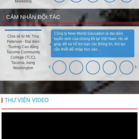
Marketing
CẢM NHẬN ĐỐI TÁC
Công ty New World Education là đại diện
Chia sẻ từ Mr. Troy
tuyển sinh của chúng tôi tại Việt Nam. Họ sẽ
Peterson - Đại diện
giúp đỡ và hỗ trợ bạn các thông tin, thủ tục
Trường Cao đẳng
cần thiết để nhập học vào...
Tacoma Community
College (TCC),
Tacoma, bang
Washington
THƯ VIỆN VIDEO