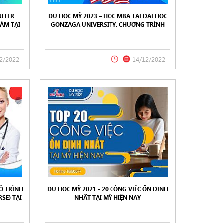
UTER
DU HỌC MỸ 2023 – HỌC MBA TẠI ĐẠI HỌC
LÀM TẠI
GONZAGA UNIVERSITY, CHƯƠNG TRÌNH
XẾP TRONG TOP 50 TẠI MỸ
2/2022
14/12/2022
Ộ TRÌNH
DU HỌC MỸ 2021 - 20 CÔNG VIỆC ỔN ĐỊNH
SE) TẠI
NHẤT TẠI MỸ HIỆN NAY