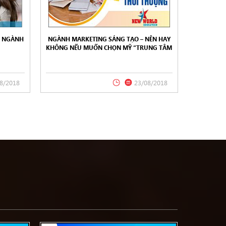
- NGÀNH
NGÀNH MARKETING SÁNG TẠO – NÊN HAY
KHÔNG NẾU MUỐN CHỌN MỸ “TRUNG TÂM
KINH TẾ CỦA THẾ GIỚI” ĐỂ DU HỌC 2018
8/2018
23/08/2018