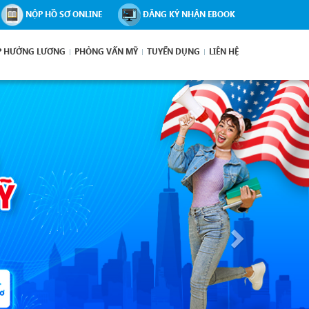
NỘP HỒ SƠ ONLINE
ĐĂNG KÝ NHẬN EBOOK
P HƯỞNG LƯƠNG
PHỎNG VẤN MỸ
TUYỂN DỤNG
LIÊN HỆ
Next