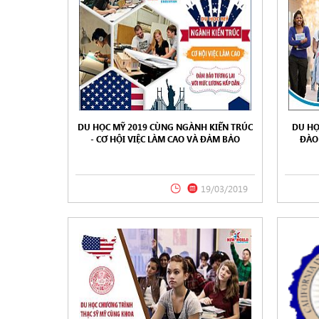
DU HỌC MỸ 2019 CÙNG NGÀNH KIẾN TRÚC
DU HỌ
- CƠ HỘI VIỆC LÀM CAO VÀ ĐẢM BẢO
ĐÀO
TƯƠNG LAI TRÊN ĐẤT MỸ
NORTHE
19/03/2019