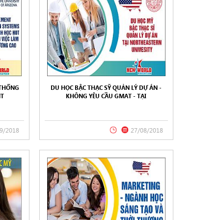
 THỐNG
DU HỌC BẬC THẠC SỸ QUẢN LÝ DỰ ÁN -
NT
KHÔNG YÊU CẦU GMAT - TẠI
VERSITY
NORTHEASTERN UNIVERSITY, MỸ 2018
VÔ CÙNG
9/2018
27/08/2018