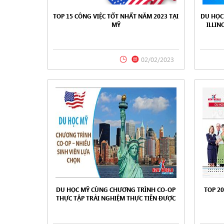
TOP 15 CÔNG VIỆC TỐT NHẤT NĂM 2023 TẠI
DU HỌC 
MỸ
ILLIN
CH
02/02/2023
DU HỌC MỸ CÙNG CHƯƠNG TRÌNH CO-OP
TOP 2
THỰC TẬP TRẢI NGHIỆM THỰC TIỄN ĐƯỢC
HƯỞNG LƯƠNG