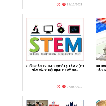
13/12/2021
KHỐI NGÀNH STEM ĐƯỢC Ở LẠI LÀM VIỆC 3
DU HỌC
NĂM VÀ CƠ HỘI ĐỊNH CƯ MỸ 2016
ĐÀO T
27/08/2019