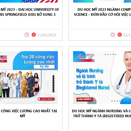
MỸ 2023 – ĐẠI HỌC UNIVERSITY OF
DU HỌC MỸ 2023 NGÀNH COMP
OIS SPRINGFIELD (UIS) BỔ SUNG 3
SCIENCE – ĐÓN ĐẦU CƠ HỘI VIỆC 
ƯƠNG TRÌNH ĐÀO TẠO THẠC SĨ
MỸ
11/01/2023
22/1
0 CÔNG VIỆC LƯƠNG CAO NHẤT TẠI
DU HỌC MỸ NGÀNH NURSING VÀ L
MỸ
TRỞ THÀNH Y TÁ (REGISTERED NUR
MỸ