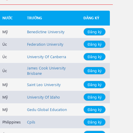
NƯỚC
TRƯỜNG
ĐĂNG KÝ
Mỹ
Benedictine University
Đăng ký
Úc
Federation University
Đăng ký
Úc
University Of Canberra
Đăng ký
James Cook University
Úc
Đăng ký
Brisbane
Mỹ
Saint Leo University
Đăng ký
Mỹ
University Of Idaho
Đăng ký
Mỹ
Gedu Global Education
Đăng ký
Philippines
Cpils
Đăng ký