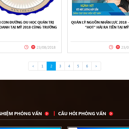
 CON ĐƯỜNG DU HỌC QUẢN TRỊ
QUẢN LÝ NGUỒN NHÂN LỰC 2018 
OANH TẠI MỸ 2018 CÙNG TRƯỜNG
“HOT” HÁI RA TIỀN TẠI MỸ
ORNIA INTERNATIONAL BUSINESS
UNIVERSITY
23/08/2018
23/0
<
1
2
3
4
5
6
>
NGHIỆM PHỎNG VẤN
CÂU HỎI PHỎNG VẤN