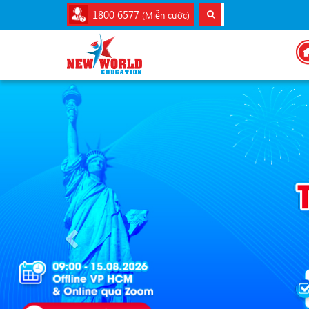
1800 6577
(Miễn cước)
Previous