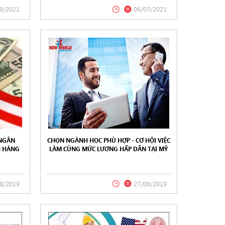
9/2021
06/07/2021
 NGÂN
CHỌN NGÀNH HỌC PHÙ HỢP - CƠ HỘI VIỆC
H HÀNG
LÀM CÙNG MỨC LƯƠNG HẤP DẪN TẠI MỸ
2017 - SINH VIÊN VIỆT NAM NÊN QUAN TÂM
8/2019
27/08/2019