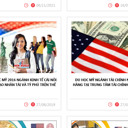
06/11/2021
16/0
 MỸ 2016 NGÀNH KINH TẾ CÁI NÔI
DU HỌC MỸ NGÀNH TÀI CHÍNH
ẠO NHÂN TÀI VÀ TỶ PHÚ TRÊN THẾ
HÀNG TẠI TRUNG TÂM TÀI CHÍN
GIỚI
ĐẦU THẾ GIỚI 2016
27/08/2019
27/0