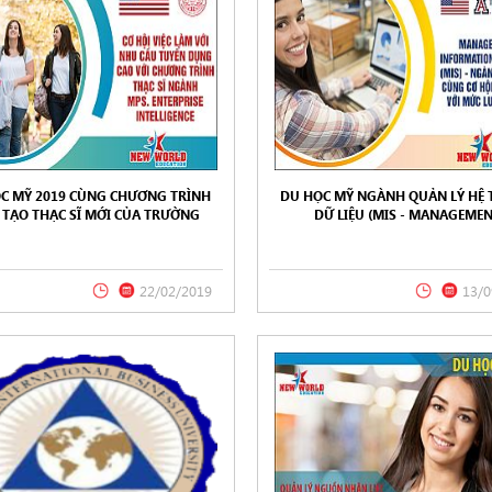
C MỸ 2019 CÙNG CHƯƠNG TRÌNH
DU HỌC MỸ NGÀNH QUẢN LÝ HỆ
 TẠO THẠC SĨ MỚI CỦA TRƯỜNG
DỮ LIỆU (MIS - MANAGEME
ASTERN UNIVERSITY - NGÀNH MPS.
INFORMATION SYSTEMS) TẠI UNI
ENTERPRISE INTELLIGENCE
OF ARIZONA– NGÀNH HỌC ĐANG 
HOT TẠI MỸ
22/02/2019
13/0