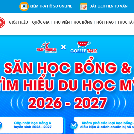
KIỂM TRA HỒ SƠ ONLINE
ĐẶT LỊCH HẸN TƯ VẤN
GIỚI THIỆU
QUỐC GIA
THƯ VIỆN
HỌC BỔNG
HỘI THẢO
THỰC TẬ