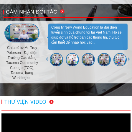
CẢM NHẬN ĐỐI TÁC
Công ty New World Education là đại diện
tuyển sinh của chúng tôi tại Việt Nam. Họ sẽ
giúp đỡ và hỗ trợ bạn các thông tin, thủ tục
cần thiết để nhập học vào...
Chia sẻ từ Mr. Troy
Peterson - Đại diện
Trường Cao đẳng
Tacoma Community
College (TCC),
Tacoma, bang
Washington
THƯ VIỆN VIDEO