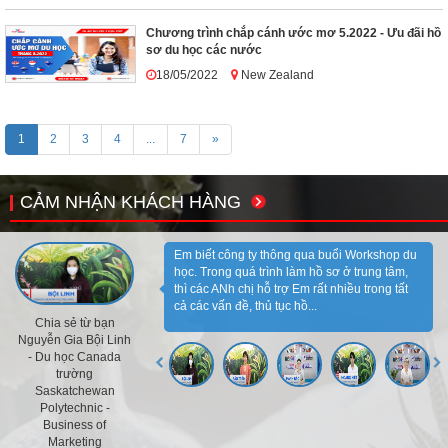
Chương trình chắp cánh ước mơ 5.2022 - Ưu đãi hồ
sơ du học các nước
18/05/2022
New Zealand
1
2
3
4
...
7
»
CẢM NHẬN KHÁCH HÀNG
Em biết công ty thông qua buổi Workshop du
học. Trong quá trình làm hồ sơ ở trung tâm,
thì các ANh chị hỗ trợ Em rất nhiều trong tất
cả các vấn đề, thủ tục hồ...
Chia sẻ từ bạn
Nguyễn Gia Bội Linh
- Du học Canada
trường
Saskatchewan
Polytechnic -
Business of
Marketing