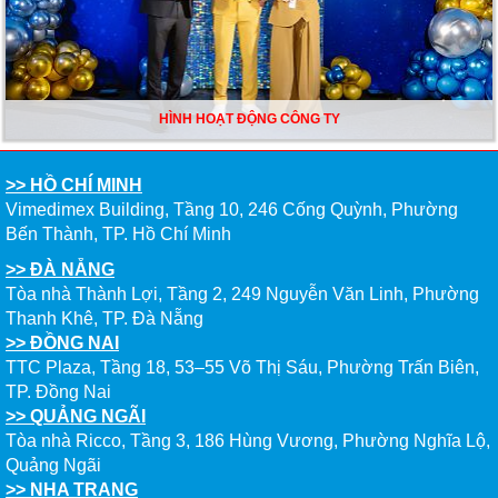
HÌNH HOẠT ĐỘNG CÔNG TY
>> HỒ CHÍ MINH
Vimedimex Building, Tầng 10, 246 Cống Quỳnh, Phường
Bến Thành, TP. Hồ Chí Minh
>> ĐÀ NẴNG
Tòa nhà Thành Lợi, Tầng 2, 249 Nguyễn Văn Linh, Phường
Thanh Khê, TP. Đà Nẵng
>> ĐỒNG NAI
TTC Plaza, Tầng 18, 53–55 Võ Thị Sáu, Phường Trấn Biên,
TP. Đồng Nai
>> QUẢNG NGÃI
Tòa nhà Ricco, Tầng 3, 186 Hùng Vương, Phường Nghĩa Lộ,
Quảng Ngãi
>> NHA TRANG