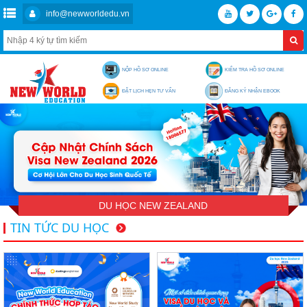
info@newworldedu.vn
NỘP HỒ SƠ ONLINE
KIỂM TRA HỒ SƠ ONLINE
ĐẶT LỊCH HẸN TƯ VẤN
ĐĂNG KÝ NHẬN EBOOK
DU HỌC NEW ZEALAND
TIN TỨC DU HỌC