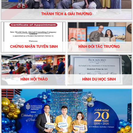
ĐẦU CỦA DU HỌC SINH NĂM 2026 – VÀ TẤT CẢ
ĐỀU CÓ LÝ DO!!
THÀNH TÍCH & GIẢI THƯỞNG
CHẠM GIẤC MƠ DU HỌC MỸ – BẮT ĐẦU TỪ NGÀY
HỘI GHI DANH & SĂN HỌC BỔNG KỲ SPRING 2026
CHỨNG NHẬN TUYỂN SINH
HÌNH ĐỐI TÁC TRƯỜNG
HÌNH HỘI THẢO
HÌNH DU HỌC SINH