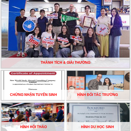
nền giáo dục hàng đầu
TƯ VẤN DU HỌC TOÀN DIỆN – BƯỚC ĐỆM VỮNG
CHẮC TỪ NEW WORLD EDUCATION
DU HỌC ÚC DẦN TRỞ THÀNH LỰA CHỌN HÀNG
ĐẦU CỦA DU HỌC SINH NĂM 2026 – VÀ TẤT CẢ
ĐỀU CÓ LÝ DO!!
THÀNH TÍCH & GIẢI THƯỞNG
CHẠM GIẤC MƠ DU HỌC MỸ – BẮT ĐẦU TỪ NGÀY
HỘI GHI DANH & SĂN HỌC BỔNG KỲ SPRING 2026
CHỨNG NHẬN TUYỂN SINH
HÌNH ĐỐI TÁC TRƯỜNG
HÌNH HỘI THẢO
HÌNH DU HỌC SINH