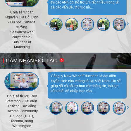
thì các ANh chị hỗ trợ Em rất nhiều trong tất
cả các vấn đề, thủ tục hồ...
Chia sẻ từ bạn
Nguyễn Gia Bội Linh
- Du học Canada
trường
Saskatchewan
Polytechnic -
Business of
Marketing
CẢM NHẬN ĐỐI TÁC
Công ty New World Education là đại diện
tuyển sinh của chúng tôi tại Việt Nam. Họ sẽ
giúp đỡ và hỗ trợ bạn các thông tin, thủ tục
cần thiết để nhập học vào...
Chia sẻ từ Mr. Troy
Peterson - Đại diện
Trường Cao đẳng
Tacoma Community
College (TCC),
Tacoma, bang
Washington