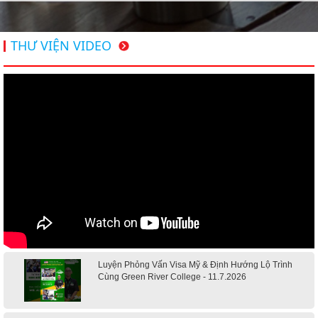
THƯ VIỆN VIDEO
Luyện Phỏng Vấn Visa Mỹ & Định Hướng Lộ Trình
Cùng Green River College - 11.7.2026