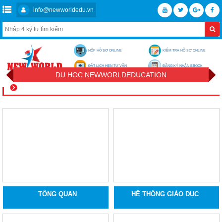
info@newworldedu.vn
NỘP HỒ SƠ ONLINE
KIỂM TRA HỒ SƠ ONLINE
ĐẶT LỊCH HẸN TƯ VẤN
ĐĂNG KÝ NHẬN EBOOK
DU HỌC NEWWORLDEDUCATION
TỔNG QUAN
HỆ THỐNG GIÁO DỤC