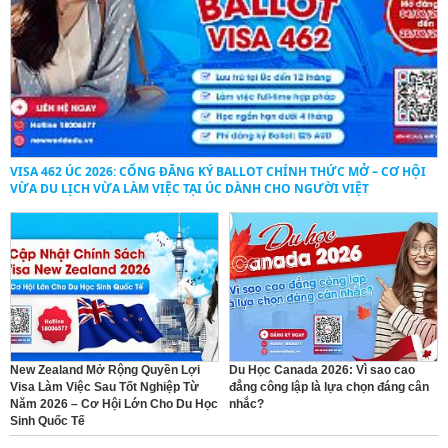
VISA 462 ÚC 2026: CỔNG ĐĂNG KÝ BALLOT CHÍNH THỨC MỞ – CƠ HỘI
VỪA DU LỊCH VỪA LÀM VIỆC TẠI ÚC DÀNH CHO NGƯỜI VIỆT
New Zealand Mở Rộng Quyền Lợi
Du Học Canada 2026: Vì sao cao
Visa Làm Việc Sau Tốt Nghiệp Từ
đẳng công lập là lựa chọn đáng cân
Năm 2026 – Cơ Hội Lớn Cho Du Học
nhắc?
Sinh Quốc Tế