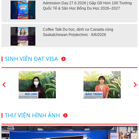
Admission Day 27.6.2026 | Gặp Gỡ Hơn 100 Trường
Quốc Tế & Săn Học Bổng Du Học 2026–2027
Coffee Talk Du học, định cư Canada cùng
Saskatchewan Polytechnic - 6/6/2026
Hội thảo du học Mỹ 18.4.2026 - Đại học Mỹ học phí
SINH VIÊN ĐẠT VISA
dưới 20k/ năm
Du học Mỹ 2026 - Lấy bằng cử nhân lúc 20 tuổi cùng
chương trình High School Completion, Washington
Du học Thụy Sĩ 2026 – Những ưu thế nổi bật đang chờ
THƯ VIỆN HÌNH ẢNH
bạn khám phá
Du học Mỹ năm 2026: Cơ hội học tập và trải nghiệm tại