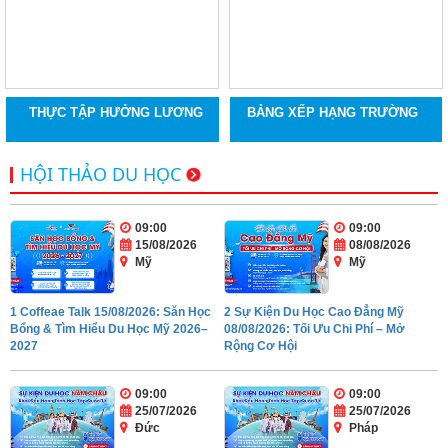
THỰC TẬP HƯỞNG LƯƠNG
BẢNG XẾP HẠNG TRƯỜNG
HỘI THẢO DU HỌC
09:00
09:00
15/08/2026
08/08/2026
Mỹ
Mỹ
1 Coffeae Talk 15/08/2026: Săn Học
2 Sự Kiện Du Học Cao Đẳng Mỹ
Bổng & Tìm Hiểu Du Học Mỹ 2026–
08/08/2026: Tối Ưu Chi Phí – Mở
2027
Rộng Cơ Hội
09:00
09:00
25/07/2026
25/07/2026
Đức
Pháp