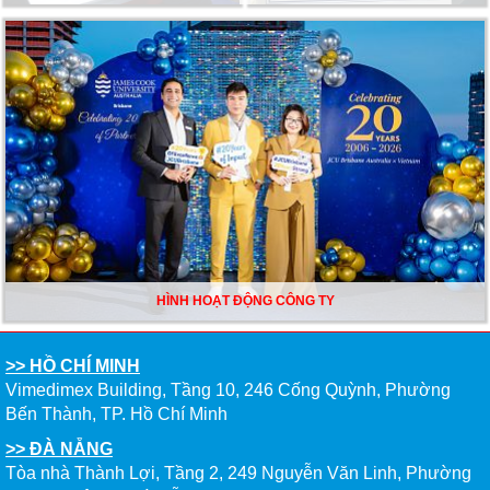
HÌNH HOẠT ĐỘNG CÔNG TY
>> HỒ CHÍ MINH
Vimedimex Building, Tầng 10, 246 Cống Quỳnh, Phường
Bến Thành, TP. Hồ Chí Minh
>> ĐÀ NẴNG
Tòa nhà Thành Lợi, Tầng 2, 249 Nguyễn Văn Linh, Phường