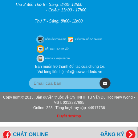
Thứ 2 đến Thứ 6 - Sáng: 8h00- 12h00
- Chiều: 13h00 - 17h00
Thứ 7 - Sáng: 8h00- 12h00
NỘP HỒ SƠ ONLINE
KIỂM TRA HỒ SƠ ONLINE
ĐẶT LỊCH HẸN TƯ VẤN
ĐĂNG KÝ NHẬN EBOOK
Bạn muốn trở thành đối tác của chúng tôi.
Vui lòng liên hệ info@newworldedu.vn
Copy right © 2013. Bản quyền thuộc về Cty TNHH Tư Vấn Du Học New World -
MST: 0312237685
Online: 228 | Tổng lượt truy cập: 44917736
Duyệt desktop
CHÁT ONLINE
ĐĂNG KÝ